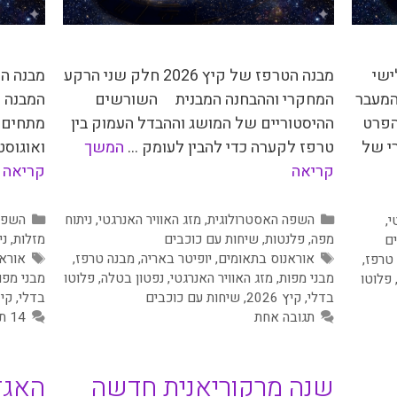
מבנה הטרפז של קיץ 2026 חלק שני הרקע
חלק שלישי
המחקרי וההבחנה המבנית השורשים
המבנה ה
המעבר
ההיסטוריים של המושג וההבדל העמוק בין
מתחים מ
הפרט
טרפז לקערה כדי להבין לעומק …
המשך
ואוגוסט 2026, נוצר בשמיים מב
י של
קריאה
קריאה
קטגוריות
קטגור
השפה האסטרולוגית
,
מזג האוויר האנרגטי
,
ניתוח
השפה
י
,
מפה
,
פלנטות
,
שיחות עם כוכבים
מזלות
,
ני
ם
תגיות
תגיות
אוראנוס בתאומים
,
יופיטר באריה
,
מבנה טרפז
,
אורא
טרפז
,
מבני מפות
,
מזג האוויר האנרגטי
,
נפטון בטלה
,
פלוטו
מבני מפו
פלוטו
בדלי
,
קיץ 2026
,
שיחות עם כוכבים
בדלי
,
קיץ 6
תגובה אחת
14 תגובות
שנה מרקוריאנית חדשה
האגד