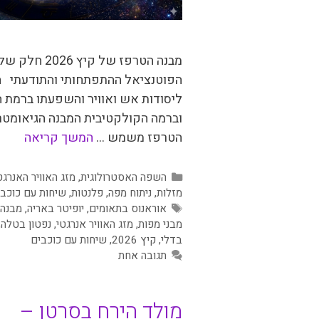
מבנה הטרפז של קיץ 2026 
הפוטנציאל ההתפתחותי והתודעתי 
ליסודות אש ואוויר והשפעתו ברמת 
וברמה הקולקטיבית המבנה הגיאומטר
הטרפז משמש …
המשך קריאה
קטגוריות
השפה האסטרולוגית
,
מזג האוויר האנרגט
מזלות
,
ניתוח מפה
,
פלנטות
,
שיחות עם כוכבי
תגיות
אוראנוס בתאומים
,
יופיטר באריה
,
מבנה 
מבני מפות
,
מזג האוויר אנרגטי
,
נפטון בטלה
,
בדלי
,
קיץ 2026
,
שיחות עם כוכבים
תגובה אחת
מולד הירח בסרטן –