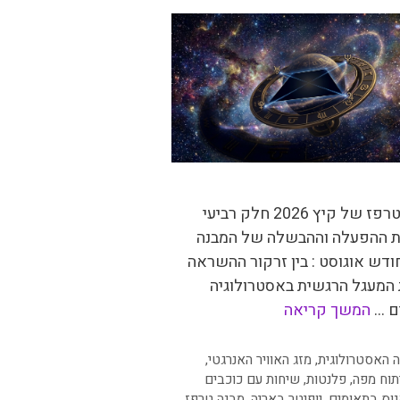
מבנה הטרפז של קיץ 2026 חלק רביעי
 ההפעלה וההבשלה של המבנה
חודש אוגוסט : בין זרקור ההשראה
 המעגל הרגשית באסטרולוגיה
ם …
המשך קריאה
יות
 האסטרולוגית
,
מזג האוויר האנרגטי
,
תוח מפה
,
פלנטות
,
שיחות עם כוכבים
נוס בתאומים
,
יופיטר באריה
,
מבנה טרפז
,