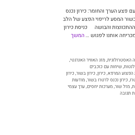
 פצע הערך והחומר: כירון נכנס
בשור המסע לריפוי הפצע של הלב
ההתכווצות והבושה כניסת כירון
כריחה אותנו לפגוש …
המשך
יות
 האסטרולוגית
,
מזג האוויר האנרגטי
,
נטות
,
שיחות עם כוכבים
 הפצוע המרפא
,
כירון
,
כירון בשור
,
כירון
רו
,
כירון נכנס לרטרו בשור
,
מודעות
ת
,
מזל שור
,
מערכות יחסים
,
ערך עצמי
ת תגובה