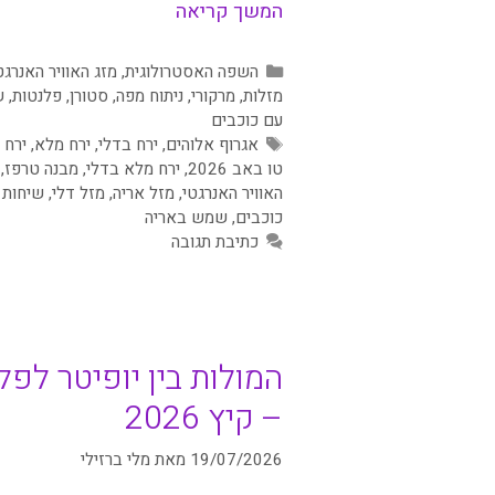
המשך קריאה
קטגוריות
השפה האסטרולוגית
,
מזג האוויר האנרגט
מזלות
,
מרקורי
,
ניתוח מפה
,
סטורן
,
פלנטות
,
ש
עם כוכבים
תגיות
אגרוף אלוהים
,
ירח בדלי
,
ירח מלא
,
ירח 
טו באב 2026
,
ירח מלא בדלי
,
מבנה טרפז
,
האוויר האנרגטי
,
מזל אריה
,
מזל דלי
,
שיחות 
כוכבים
,
שמש באריה
כתיבת תגובה
המולות בין יופיטר לפל
– קיץ 2026
19/07/2026
מאת
מלי ברזילי