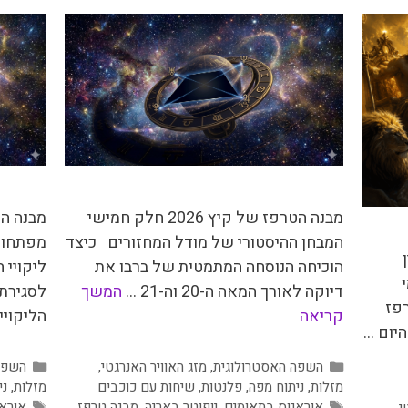
מבנה הטרפז של קיץ 2026 חלק חמישי
המבחן ההיסטורי של מודל המחזורים כיצד
מפתחות
הוכיחה הנוסחה המתמטית של ברבו את
ליקויי 
דיוקה לאורך המאה ה-20 וה-21 …
המשך
לסגירת
פז
קריאה
הליקויי
קטגוריות
קטגור
השפה האסטרולוגית
,
מזג האוויר האנרגטי
,
השפה
מזלות
,
ניתוח מפה
,
פלנטות
,
שיחות עם כוכבים
מזלות
,
ני
תגיות
תגיות
אוראנוס בתאומים
,
יופיטר באריה
,
מבנה טרפז
,
אורא
י
,