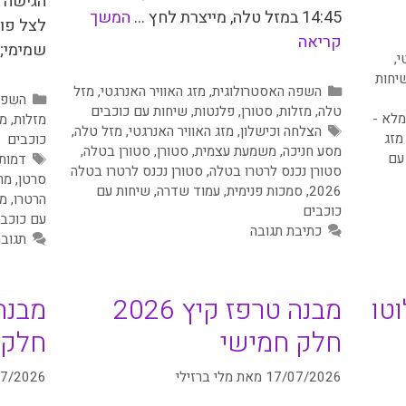
הגישה 
14:45 במזל טלה, מייצרת לחץ …
המשך
לצל פו
קריאה
שמימי; 
י
,
יחות
קטגוריות
השפה האסטרולוגית
,
מזג האוויר האנרגטי
,
מזל
קטגור
השפה
טלה
,
מזלות
,
סטורן
,
פלנטות
,
שיחות עם כוכבים
מלא -
מזלות
,
מר
תגיות
הצלחה וכישלון
,
מזג האוויר האנרגטי
,
מזל טלה
,
מזג
כוכבים
מסע חניכה
,
משמעת עצמית
,
סטורן
,
סטורן בטלה
,
עם
תגיות
דמות
סטורן נכנס לרטרו בטלה
,
סטורן נכנס לרטרו בטלה
סרטן
,
מר
2026
,
סמכות פנימית
,
עמוד שדרה
,
שיחות עם
הרטרו
,
מר
כוכבים
עם כוכבי
כתיבת תגובה
תגוב
וטו
מבנה טרפז קיץ 2026
חלק חמישי
חלק 
17/07/2026
מאת
מלי ברזילי
07/2026