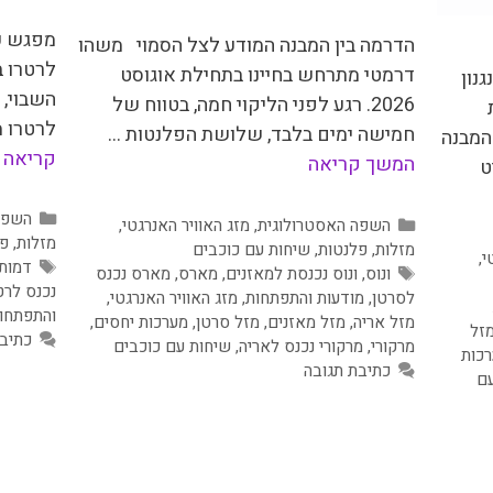
מפגש עם
הדרמה בין המבנה המודע לצל הסמוי משהו
לרטרו 
דרמטי מתרחש בחיינו בתחילת אוגוסט
נון
השבוי, 
2026. רגע לפני הליקוי חמה, בטווח של
לרטרו מ
חמישה ימים בלבד, שלושת הפלנטות …
המבנה
קריאה
המשך קריאה
ט
קטגור
השפה
קטגוריות
השפה האסטרולוגית
,
מזג האוויר האנרגטי
,
מזלות
,
פל
מזלות
,
פלנטות
,
שיחות עם כוכבים
י
,
תגיות
דמות
תגיות
ונוס
,
ונוס נכנסת למאזנים
,
מארס
,
מארס נכנס
נכנס לרט
לסרטן
,
מודעות והתפתחות
,
מזג האוויר האנרגטי
,
והתפתחו
מזל אריה
,
מזל מאזנים
,
מזל סרטן
,
מערכות יחסים
,
זל
כתיב
מרקורי
,
מרקורי נכנס לאריה
,
שיחות עם כוכבים
כות
כתיבת תגובה
עם