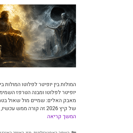
המולות בין יופיטר לפלוטו המולות בין
יופיטר לפלוטו ומבנה הטרפז השמימי
מאבק האלים: שמיים מול שאול בטר
של קיץ 2026 זה קורה ממש עכשיו, היום …
המשך קריאה
קטגוריות
השפה האסטרולוגית
,
מזג האוויר האנרגט