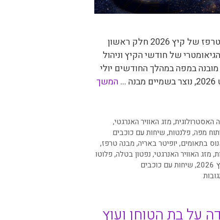
מבנה הטרפז של קיץ 2026 חלק ראשון
גיאומטרי של חודשי הקיץ וניהול
ובנה במפה במהלך החודשים יולי
נה …
המשך
יות
 האסטרולוגית
,
מזג האוויר האנרגטי
,
תוח מפה
,
פלנטות
,
שיחות עם כוכבים
נוס בתאומים
,
יופיטר באריה
,
מבנה טרפז
,
ת
,
מזג האוויר האנרגטי
,
נפטון בטלה
,
פלוטו
202
,
שיחות עם כוכבים
ה על בת הטוחן ועוץ