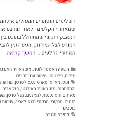
השליטים הנסתרים המנהלים את המנג
שמאחורי הקלעים לאחר שהבנו את
המאבק הרגשי שמתחולל בתוכנו בין 
המודע לצל המודחק, הגיע הזמן להבי
מאחורי הקלעים …
המשך קריאה
קטגוריות
השפה האסטרולוגית
,
מזג האוויר האנרגט
מזלות
,
פלנטות
,
שיחות עם כוכבים
תגיות
ונוס
,
מארס
,
מארס נכנס לסרטן
,
מודעות
והתפתחות
,
מזג האוויר האנרגטי
,
מזל אריה
,
מ
מאזנים ונוס נכנסת למאזנים
,
מזל סרטן
,
מער
יחסים
,
מרקורי
,
מרקורי נכנס לאריה
,
שיחות 
כוכבים
כתיבת תגובה