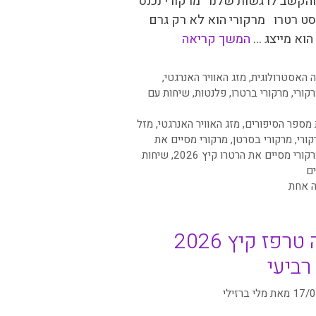
והקשב לרגשות שלנו מרקורי נכנס
סט רטרו מרקורי הוא לא רק גרם
הוא מייצג …
המשך קריאה
יות
 האסטרולוגית
,
מזג האוויר האנרגטי
,
קורי
,
מרקורי ברטרו
,
פלנטות
,
שיחות עם
 מספר הסיפורים
,
מזג האוויר האנרגטי
,
מזל
קורי
,
מרקורי בסרטן
,
מרקורי מסיים את
קורי מסיים את הרטרו קיץ 2026
,
שיחות
ם
ה אחת
מבנה טרפז קיץ 2026
רביעי
17/
מאת
מלי ברזילי