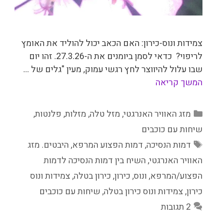
צמידות ונוס-כירון: האם הכאב יכול להוליד את האומץ
לריפוי? כדאי לסמן ביומנים את ה-27.3.26. זהו יום
שבו עלול להיווצר לחץ רגשי עמוק, מעין "גלים של …
המשך קריאה
קטגוריות
מזג האוויר האנרגטי
,
מזל טלה
,
מזלות
,
פלנטות
,
שיחות עם כוכבים
תגיות
דמות הנסיכה
,
דמות הפצוע המרפא
,
היבטים. מזג
האוויר האנרגטי
,
השיח בין דמות הנסיכה לדמות
הפצוע/המרפא
,
ונוס
,
כירון
,
כירון בטלה
,
צמידות ונוס
כירון
,
צמידות ונוס כירון בטלה
,
שיחות עם כוכבים
2 תגובות