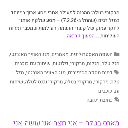
מרקורי בטלה: מהבנה לפעולה אחרי מסע ארוך במיוחד
במזל דגים (שהחל ב-7.2.26) – מסע שלקח אותנו
לחקר עמוק של קשרי הנשמה, העולמות שמעבר ומהות
השליחות …
המשך קריאה
קטגוריות
השפה האסטרולוגית
,
מאמרים
,
מזג האוויר האנרגטי
,
מזל טלה
,
מזלות
,
מרקורי
,
פלנטות
,
שיחות עם כוכבים
תגיות
דמות מספר הסיפורים
,
מזג האוויר האנרגטי
,
מזל
טלה
,
מרקורי
,
מרקורי בטלה
,
מרקורי נכנס לטלה
,
שיחות
עם כוכבים
כתיבת תגובה
מארס בטלה – אני רוצה-אני עושה-אני