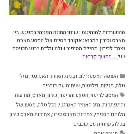
מהישרדות למנהיגות : שינוי החוזה הפנימי במפגש בין
מארס וכירון המבוא: אקורד הסיום של המסע מארס
נצמד לכירון. תחילת הסיפור שלנו נולדת ברגע הכניסה
של …
המשך קריאה
קטגוריות
השפה האסטרולוגית
,
מזג האוויר האנרגטי
,
מזל
טלה
,
מזלות
,
פלנטות
,
שיחות עם כוכבים
תגיות
המסע לריפוי
,
הפצע והריפוי
,
כירון
,
מארס
,
מודעות
והתפתחות
,
מזג האוויר האנרגטי
,
מזל טלה
,
מסעו של
הלוחם הפנימי
,
צמידות מארס כירון
,
צמידות מארס כירון
בטלה
,
שיחות עם כוכבים
תגובה אחת