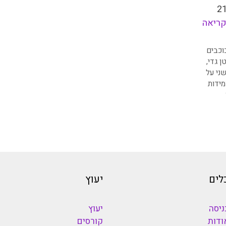
 ב 21.7.24
ריאה
וכבים
ן גדי
,
ני על
ידות
לים
יעוץ
ניסה
יעוץ
ודות
קורסים