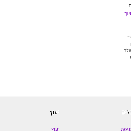
שך
ר
ולד
ר
לים
יעוץ
ניסה
יעוץ