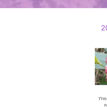
מולד
ת