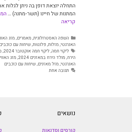
התחלה יוצאת דופן בה ניתן לגלות את
המתנות של חיינו (תשר-מתנה) …
המ
קריאה
קטגוריות
השפה האסטרולוגית
,
מאמרים
,
מזג האווי
האנרגטי
,
מזלות
,
פלנטות
,
שיחות עם כוכבים
תגיות
ליקוי חמה
,
ליקוי חמה אוקטובר 2024
,
מ
הירח
,
מולד הירח במאזנים 2024
,
מזג האווי
האנרגטי
,
מזל מאזנים
,
שיחות עם כוכבים
תגובה אחת
נושאים
כ
קורסים וסדנאות
כ