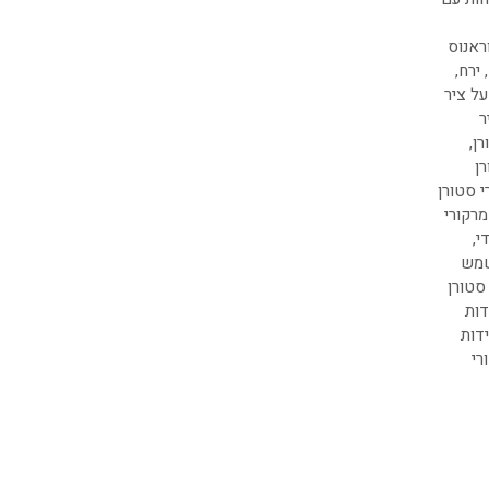
ראנוס
,
ירח
,
על ציר
ר
רן
,
ן
י סטורן
מרקורי
י
,
שמש
סטורן
דות
דות
רי