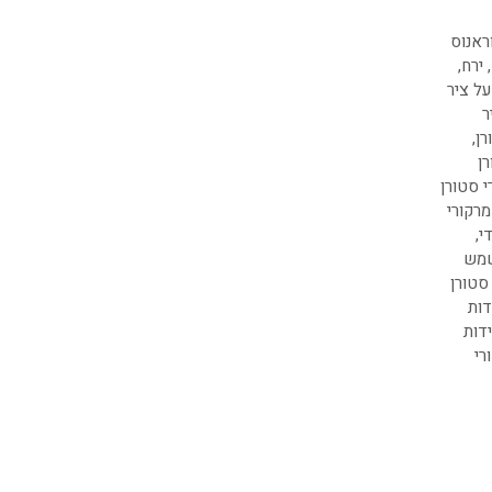
ראנוס
,
ירח
,
על ציר
ר
רן
,
ן
י סטורן
מרקורי
י
,
שמש
סטורן
דות
דות
רי