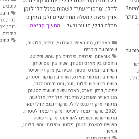
למה
8.1.21 מרקורי נכנס לדלי היום מרקורי נכנס
כוכבים
היות?
לדלי. ומרקורי עתיד לשהות במזל דלי לזמן
תגיות
היבט
ביותר
אורך מאד, למעלה מחודשיים ולכן הזמן בו
בגדי
,
צמי
מבלה בדלי, חשוב ובעל …
המשך קריאה
בגדי
,
צמי
כוכבים
,
ש
כתיב
קטגוריות
מאמרים
,
מזג האוויר האנרגטי
,
מזלות
,
פלנטות
,
שיחות עם כוכבים
ות עם
תגיות
אוראנוס
,
היבטים
,
היבטים בין שמש ופלוטו
,
היחסים בין מארס וסטורן
,
השיח בין ונוס וכירון
,
מש
השיח בין מארס וסטורן
,
השיח בין מרקורי ויופיטר
,
,
השיח בין מרקורי ומארס
,
השיח בין מרקורי וסטורן
,
דלי
,
השיח בין שמש ופלוטו
,
ונוס
,
ונוס נכנסת לגדי
,
יופיטר
,
כירון
,
מארס
,
מארס עושה תשעים לסטורן
,
מזג האוויר האנרגטי
,
מזל גדי
,
מזל דלי
,
מזל שור
,
מרקורי
,
מרקורי נכנס לדלי
,
מרקורי נכנס לדלי ינואר
2020
,
מרקורי נצמד ליופיטר
,
מרקורי נצמד לסטורן
,
מרקורי עושה תשעים לאוראנוס
,
מרקורי עושה
תשעים למארס
,
סטורן
,
פלוטו
,
צמידות שמש פלוטו
,
שמש
כתיבת תגובה