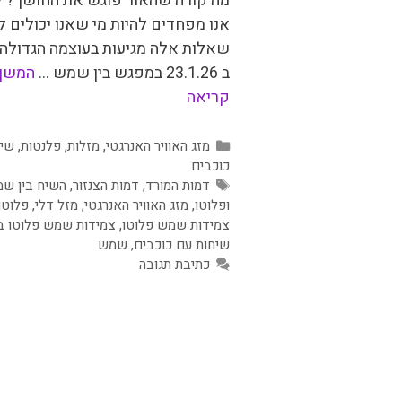
מה קורה שהאור פוגש את החושך? 
אנו מפחדים להיות מי שאנו יכולים ל
שאלות אלה מגיעות בעוצמה הגדולה 
ב 23.1.26 במפגש בין שמש …
המשך
קריאה
קטגוריות
מזג האוויר האנרגטי
,
מזלות
,
פלנטות
,
שיח
כוכבים
תגיות
דמות המורד
,
דמות הצנזור
,
השיח בין ש
ופלוטו
,
מזג האוויר האנרגטי
,
מזל דלי
,
פלוטו
צמידות שמש פלוטו
,
צמידות שמש פלוטו ב
שיחות עם כוכבים
,
שמש
כתיבת תגובה