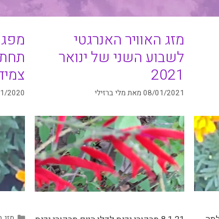
מזג האוויר האנרגטי
מפגש
לשבוע השני של ינואר
תחת 
2021
צמיד
08/01/2021
מאת
מלי ברזילי
01/2020
קטגור
מזג ה