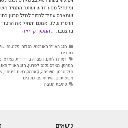
4.9.24 בשעה 22.46 מארס נכנס 
ומתחיל מסע חדש ושונה מתמיד משו
שמארס עתיד לחזור למזל סרטן בתוך
הרטרו שלו.. אמנם יתחיל את הרטרו
בדצמבר, …
המשך קריאה
קטגוריות
מזג האוויר האנרגטי
,
מזלות
,
פלנטות
,
שיח
כוכבים
תגיות
דמות הלוחם
,
העברה בין דורית
,
מארס
,
מ
בסרטן
,
מארס נכנס לסרטן
,
מזג האוויר האנר
מזל סרטן
,
משפחה
,
קארמה
,
רשת ביטחון
,
ש
משפחתים
,
שיחות עם כוכבים
כתיבת תגובה
נושאים
כ