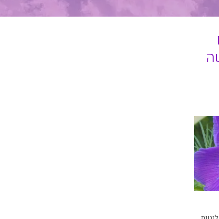
ה
נטות
,