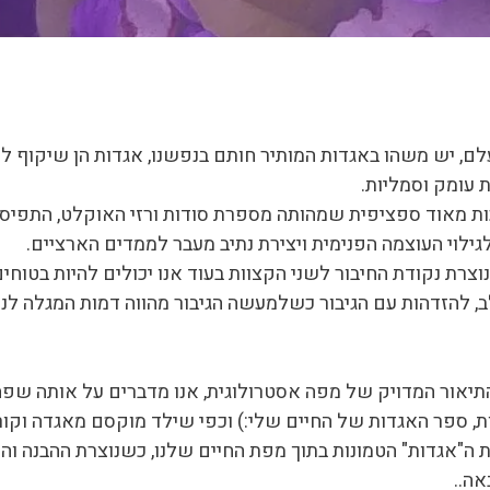
ם, יש משהו באגדות המותיר חותם בנפשנו, אגדות הן שיקוף לת
 עומק וסמליות.
כות מאוד ספציפית שמהותה מספרת סודות ורזי האוקלט, התפיסה
לגילוי העוצמה הפנימית ויצירת נתיב מעבר לממדים הארציים.
נוצרת נקודת החיבור לשני הקצוות בעוד אנו יכולים להיות בטו
, להזדהות עם הגיבור כשלמעשה הגיבור מהווה דמות המגלה לנו 
יאור המדויק של מפה אסטרולוגית, אנו מדברים על אותה שפה ד
 ספר האגדות של החיים שלי:) וכפי שילד מוקסם מאגדה וקור
את ה"אגדות" הטמונות בתוך מפת החיים שלנו, כשנוצרת ההבנה והמ
אה..