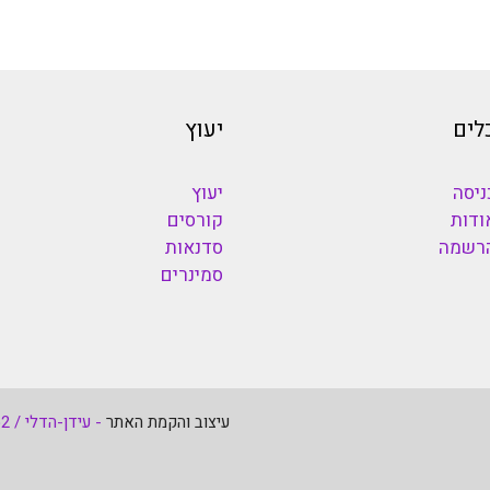
לים
יעוץ
ניסה
יעוץ
ודות
קורסים
רשמה
סדנאות
סמינרים
עיצוב והקמת האתר
- עידן-הדלי / Fastweb2 - כל הזכויות שמורות 1998-2026