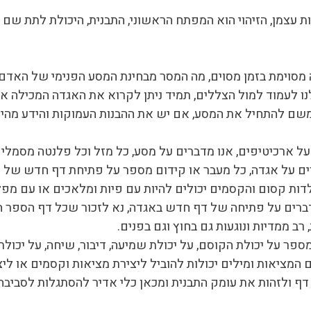
 עצמן, הזיהוי הוא המפתח הראשוני, התבנית, היכולת לתת שם
 מסוימת בזמן מסוים, מה המסר מבחינת המסע הפנימי של האדם.
לעמוד למול הצללים, תמיד ניתן לקרוא את האגדה המכילה את
שם להתחיל את המסע, אם יש את ההבנות העמוקות והידע מהי א
על ארכיטיפים, אנו מדברים על מסע, כל מזל וכל פלנטה מסמלים
ים על אגדה, כל מעבר או קידום מספר על פתיחת דף חדש של א
דות קסום והקסמים יכולים להיות עם פיות ומלאכים או עם מפל
ברים על פתיחה של דף חדש באגדה, נא לזכור שכל דף הספר הא
רב ממדיות ונוגעות גם בחוץ וגם בפנים.
ספר על יכולת הקוסם, על יכולת שמיעה, דיבור, שיחה, על יכול
ם המציאות ומילים יכולות להוביל ליצירת מציאות וקסמים או לי
ף ולזהות את עומק התבנית ומכאן כלי אדיר להסתגלות לסביבה