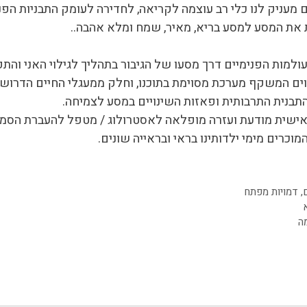
ים מעניק לנו כלי רב עוצמה לקריאה, לחדירה לעומק התבניות ה
ות את המסע למסע בריא, מאיר, שמח ומלא אהבה..
ות הפנימיים דרך מסעו של הגיבור בתהליך לגילוי האני והתפ
ים המשקף מערכת מסוימת בתוכנו, וחלק ממעגלי החיים הדרושי
נית התרבותית ופאזות השינויים במסע לצמיחה.
ה אישית מודעת ועזרה מופלאה לאסטרולוג / מטפל להעברת הס
וכרים מימי ילדותינו בראי ובראייה שונים.
,
דמויות מפתח
ה