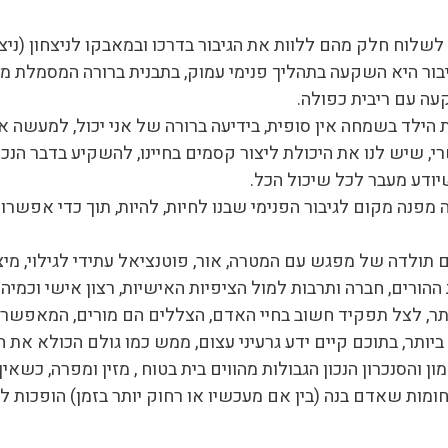
שלוח חלק מהם ללוות את הגיבור בדרכו ובמאבקו לניצחון (ניצח
בור היא השקעה בתהליך פנימי עמוק, בתבנית ברורה המסמלת מה
ה עם ריבית כפולה.
ילד בשמחה אין סופית, בידיעה ברורה של אני יכול, למעשה אנ
שיש לנו את היכולת ליצור קסמים בחיינו, להשקיע בדבר הנכון לצ
שיודע מעבר לכל שיכול הכל.
פנה מקום לגיבור הפנימי שבנו לחיות, להיות, תוך כדי אפשרות
תולדה של מפגש עם המטרה, אור, פוטנציאל עתידי לגילוי, מיצו
ת ההורים, חברה ותרבות למול הציפיות האישיות, רצון אישי וכמי
ותר, לצל תפקיד חשוב בחיי האדם, הצללים הם מורים, המאפשר
ביותר, בתוכם קיים ידע גרעיני עצום, ממש כמו גולם הכולא את
 והסנכרון הנכון הגבולות מהווים בית בטוח , מזין ומפרה, כשאין 
מות שאדם בנה (בין אם מעכשיו או רחוק יותר בזמן) הופכות 