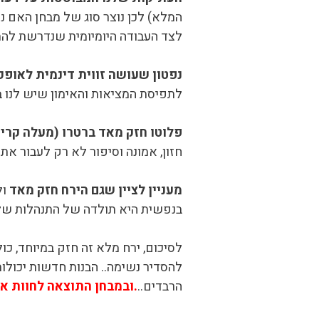
המלא) לכן נוצר סוג של מבחן האם נ
לצד העבודה היומיומית שנדרשת לה
נפטון שעושה זווית דינמית לאופק
לתפיסת המציאות והאימון שיש לנו ב
פלוטו חזק מאד ברטרו (מעלה קריטית) וח
חזון, אמונה וסיפור לא רק לעבור א
מעניין לציין שגם הירח חזק מאד
ול
בנפשית היא תולדה של התנהלות שלנו..
לסיכום, ירח מלא זה חזק במיוחד, כ
להסדיר נשימה.. הבנות חדשות יכולו
הרבדים..
.ובמבחן התוצאה לחוות או