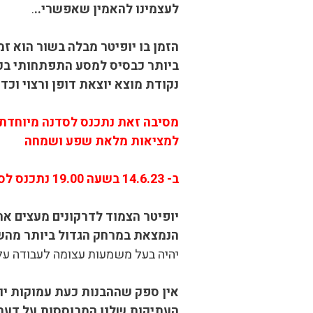
לעצמינו להאמין שאפשרי..
.
הזמן בו יופיטר מבלה בשור הוא 
ביותר כבסיס למסע התפתחותי בכלל
נקודת מוצא יוצאת דופן ורצוי וכדא
מסיבה זאת נתכנס לסדנה מיוחדת 
למציאות מלאת שפע ושמחה
ב- 14.6.23 בשעה 19.00 נתכנס לסדנה זום מיוחדת כדי להצטייד בצורה המיטבית לשנה זאת, עם התייחסות למפות אישיות
יופיטר הצמוד לדרקונים מעצים את
הנמצאת במרחק הגדול ביותר מהש
יהיה בעל משמעות עצומה לעבודה על 
אין ספק שההבנות כעת עמוקות יות
העתיקות שלנו המבוססות על דעת