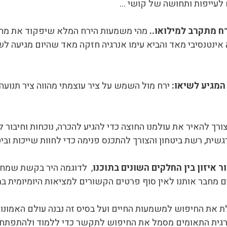
 לעייפות ותחושה של קושי …
 מתקרב למילואו..
אינטנסיבי מאד והביא עימו אנרגיה חזקה מאד שהיום מגיעה ל
המגיע לשיאו:
ירח מול השמש על ציר עוצמתי מהווה ציר תנועה
צורך להאיר את עולמנו החוצה כדי להגיע להכרה, נוכחות וחיבור 
שית, רשת ביטחון והצורך להתכנס פנימה כדי לחוות שייכות וביט
ר איזון בין החלקים השונים בתוכנו
, לדוגמה היר בקשת שמחב
חבר אותנו לאין סוף פרטים הקשורים למציאות היומיומית במי
את החיפוש למשמעות החיים ועל בסיס זה נבנה עולם האמונות
נרגית התאומים מסמל את החיפוש לתקשר כדי ללמוד ולהתפתח,