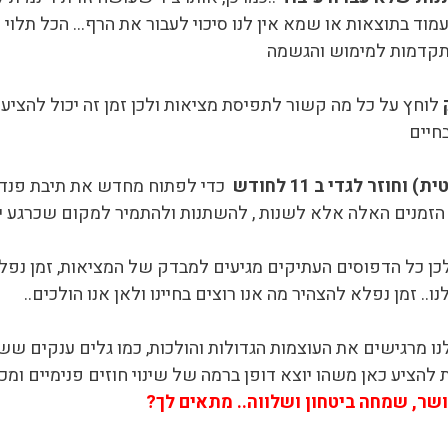
עמוד בתוצאות או שמא אין לנו סיכוי לעבור את הרף… הכל תלוי
תקדמות למימוש והגשמה
לוחץ על כל מה קשור לתפיסת מציאות ולכן זמן זה יכול להציע
חיים
וזר לגדי ב 11 לחודש
כדי לפתוח מחדש את תיבת פנדורה
ת הזמנים האלה אלא לשנות , להשתנות ולהתמיר למקום שכרגע י
כן כל הדפוסים העתיקים מגיעים למבדק של המציאות, זמן נפל
 זמן נפלא להצהיר מה אנו רוצים בחיינו ולאן אנו הולכים..
ולנו מרגישים את העוצמות הגדולות והולכות, כמו גלים ענקים 
ת להציע כאן משהו יוצא דופן ברמה של שינוי חוזים פנימיים ו
שר, שמחה ביטחון ושלווה.. מתאים לך?