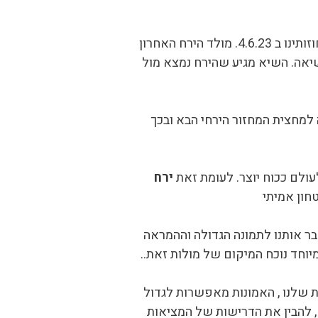
מהי משמעות הירח המלא שיפקוד את מחוזותינו ב 4.6.23. מולד הירח האחרון
שיאה. השיא מגיע שהירח נמצא מול
 למחצית המחזור הירחי הבא ובכך
לעולם ככוח יוצר. לעומת זאת
ירח
חון אמיתי
ר אותנו לתמונה הגדולה וההמראה
וחד נוכח המיקום של מולות זאת..
 שלנו , האמונות מאפשרות לגדול
 להבין את הדרישות של המציאות