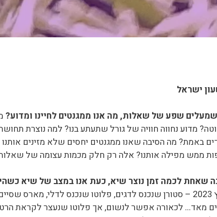
שמעלים שפע של שאלות, מה אנו ממגנטים לחיינו ומדוע?
מד
ה? מדוע נחווה חוויה של גורל שתעתע בנו? למה נוצרת תחושת
ם באמת? מה הסיבה שאנו ממגנטים יחסים שלא מזינים אותנו ול
פות ממש מפילה אותנו? אלה רק חלק מכמות עצומה של שאלות
 שאחת לכמה זמן נוצר שיא, כעת אנו במצב של שיא כשהי
.. כל האירועים מאז מרץ 2023 – סטורן שנכנס לדגים, פלוטו שנכנס לדלי,
ביים מאד… לכאורה אפשר לנשום, אך פלוטו שנעצר לקראת הר