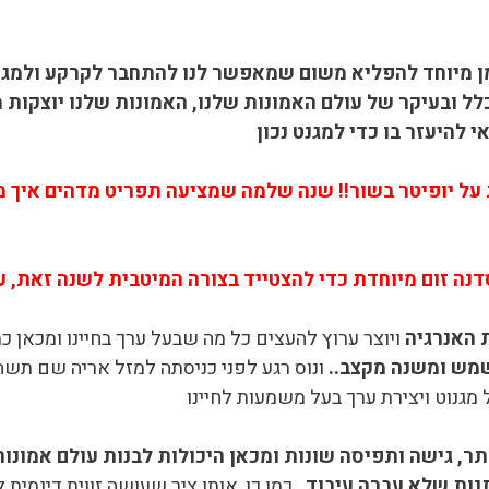
זמן מיוחד להפליא משום שמאפשר לנו להתחבר לקרקע ולמג
 ובעיקר של עולם האמונות שלנו, האמונות שלנו יוצקות מ
י להיעזר בו כדי למגנט נכון
על יופיטר בשור!! שנה שלמה שמציעה תפריט מדהים איך מח
 האנרגיה
ויוצר ערוץ להעצים כל מה שבעל ערך בחיינו ומכאן כמ
מש ומשנה מקצב..
ונוס רגע לפני כניסתה למזל אריה שם תשהה 
מגנוט ויצירת ערך בעל משמעות לחיינו
ר, גישה ותפיסה שונות ומכאן היכולות לבנות עולם אמונו
נות שלא עברה עיבוד
..כמו כן, אותו ציר שעושה זווית דינמית