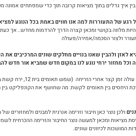
 בין איך גדלים בתוך מציאות קרובה תוך כדי שמפתחים אמונה מעב
ל רגע של התעוררות למה אנו חווים באמת בכל הנוגע למציא
להיות מלווה בקושי ומכאן קצרה הדרך להרדמות מחדש.. אך כע
עורר ולצור הסכמה/אמירה/פעולה
א לאזן ולהבין שאנו בנויים מחלקים שונים המרכיבים את 
וכל מחזור ירחי נוגע לנו במקום חדש שמביא אור חדש לה
רכת היחסים בין תאומים לקשת: מה שחושף את הקונפליקט בין 
נים
ולכן נוצר כאן חיבור וזרימה אנרגית למבנים ולמחזורים ש
ת מציאות ומכאן למעשה נוצר החיבור והזרימה ההכרחית לשמי
ות המושכות לכיוונים שונים.