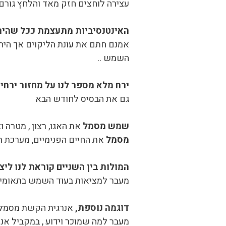
עצירה לוחצים חזק מאד והלחץ גורם
האינטנסיביות מתעצמת ככל שהירח
אמנם חתם את עונת הליקוים אך היה 
השמש ..
ירח מלא מספר לנו על מחזור ירחי 
גם את הבסיס לחודש הבא
שמש מסמל
את האגו, רצון , מטרה ו
מסמל
את החיים הפנימיים, מערכת רג
המולות בין השניים קוראת לנו ליצו
מעבר למציאות בעוד השמש בתאומים מ
דוגמה נוספת,
אנרגית הקשת מסמלת 
מעבר למה שמוכר וידוע , במקביל א