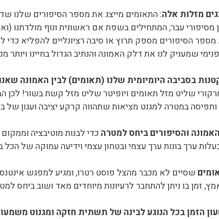
גים מזלות אלה
: התאומים מייצג את מספר הסיפורים שלנו שדו
ן מסיפורי עבר, המתחילים בשפת אם ראשונית ונוף מולדתנו (וא
 מספר הסיפורים מספק תרוץ או סיבה רציונליים להפליא כדי לע
מי שמעניק לנו את דלק האמונה והנתיב הגדול בחיינו ויותר מכ
נות בסביבה היומיומית שלנו (תאומים) לבין האמונה שאנו 
מרקורי שליט מזל תאומים ויופיטר שליט מזל קשת בשור! לכן 
תפיסה במטרה למגנט מציאות שתהווה קרקע יציבה ועגון של ביט
אמונה והסיפורים ביחס למטרה
כדי לבנות מוטיבציה וממקום
עלות ערך בונות ערך עצמי ובטחון עצמי וידיעה עמוקה של הכל 
ומים
שסיים לא מכבר מהצל פוסט רטרו, ומגיע למפגש אינטנסי
, זמן בו ניתן להתחבר לרעיונות מיוחדים מאד ושוב ביחס למט
עון הזמן בכל הנוגע לבינה של תשתית חזקה ומגנוט משמעו