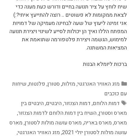
שיח לוחץ על ציר תנועה בחיים ודורש כעת מענה כדי
לצאת ממקומות לא פשוטים .. רוצה להתייעץ איתי?:)
אני זמינה ליעוץ של שעה לבחינה מעמיקה של דמויות
המפתח הללו ואיך הן יכולות לסייע לשינוי ויצירת תנועה
למימוש, הגשמה ויצירת פלטפורמה שתואמת את
המציאות המשתנה.
ברכות ליומלא הבנות
קטגוריות
מזג האוויר האנרגטי
,
מזלות
,
סטורן
,
פלנטות
,
שיחות
עם כוכבים
תגיות
דמות הלוחם
,
דמות הצנזור
,
היבטים
,
היבטים בין
מארס וסטורן
,
השיח בין דמות הלוחם לדמות הצנזור
,
מארס
,
מארס באריה
,
מארס עושה מולות לסטורן
,
מארס
עושה מולות לסטורן יולי 2021
,
מזג האוויר האנרגטי
,