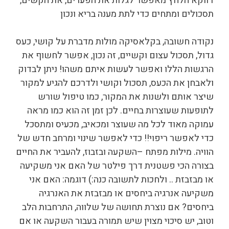
דווקא הלחץ מאפשר לגלות את הפערים, את הקשים,
תסכולים ומתחים כדי לתת מענה בריא ונכון
נקודה חשובה, בקלאסיקה מולות מדברת על קושי, כעס
גדול, תסכול עצום וקשיים, זה נכון, אפשר לחשוף את
הרגשות הללו ואפשר לעשות איתם משהו! ניתן לבדוק
ולאבחן את הכעס, תסכול וקושי ולדרכם להגיע למקור
שיצר אותם ולשנות את המקור, כמו טיפול שורש
לתופעות שעוצרות בחיים. לכן זמן זה הוא כמו מראה
עמוקה מאוד לכל מה שעוצר ומכאיב, מכעיס ומתסכל
כדי לאפשר ריפוי!! כדי לאפשר שינוי ומרחב חדש של
הוויה. מילות מפתח –השקעה ובזבוז, להעביר את החיים
בצורה הכי פשטנית דרך פילטר של האם אני משקיעה
או מבזבזת .. ולחכות לתשובה כנה:) דוגמה: האם אני
משקיעה אנרגיה ביחסים או מבזבזת את האנרגיה
ביחסים? אם נוצרת תחושה של שלווה, התרחבות הלב
וטוב, יש סיכוי מצוין שיש תמורה בעבור השקעה או אם