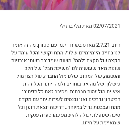
02/07/2021
מאת
מלי ברזילי
היום 2.7.21 מארס בשיח דינמי עם סטורן, מה זה אומר
לנו בחיים היומיומיים שלנו? מתח וקושי והכל עומד על
הקצה של הקצה ולמה? משום שמדובר בשתי אנרגיות
שונות מאד שעושות לנו "משיכת חבל" של הלב
והנשמה, של המקום שלנו מול החברה, של רצון מול
כישלון, של מה אנו בוחרים ולמה ויותר מכל זהות
אישית מול זהות חברתית. מסיבה זאת כל כפתורי
הביטחון נדרכים ואנו נכנסים לעירות יתר עם מקדם
מתח ועצבנות גדול במיוחד.. דריכות יוצאת דופן וכל
סיכה שנופלת יכולה להישמע כמו סערה ענקית
שמאיימת על חיינו..