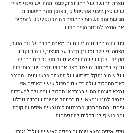
נוצרת תחושה של התכווצות, כעס ומתח, יש סיכוי מצוין
שיש כאן בזבוז אנרגיות! כן, באופן מוזר התשובות
מגיעות ומאפשרות להתמיר את הקונפליקט להתמיר
את המצב למרחב הוויה חדש
עוד זווית התבוננות בשיח זה, מארס מדבר על כוח הנעה,
הצתה ופעולה וסטורן מדבר על מעצור, שימור וקבוע
הקיים.. לכן ששניהם נמצאים זה מול זה כוח ההנעה
נתקל במחסור ומעצור מצד אחדש ומצד שני אותו כוח
של שמור נתקל בזעזוע של ההצתה הראשונית : מסיבה
זאת התסכול עולה בין אם תסכול אישי מאיפה אני
נמצא לעומת מה שרציתי או תסכול שמושלך למערכות
יחסים למי שנמצא שם במיוחד אנשים שכרכנו גורלנו
עימם . מה הפתרון, התבוננות כנה וראיה איפה זה קורה
ומה חושף לנו ככלים להתפתחות…
טיפ: איפה נמצא שיח זה במפה האישית שלך? אותו