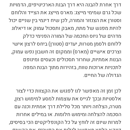
דרך אחרת להבנה היא דרך הבנת הארכיטיפים, הדמויות
שכל גרם שמימי מייצג: מארס מייצג את הצייד והלוחם
וסטורן את הצנזור והמורה, לכן שיח דינמי בין שניים יכול
להיות מפגש של מתח, מאבק ותסכול עמוק או דיאלוג
מדהים של גיוס החכמה של המורה הפנימי כדלק
ללוחם ולסמן מטרות, יעדים (סטורן) ביחס לרצון אישי
וצרכים אישיים (מארס) וממקום זה חשבון נפש עמוק,
הבנות אמתיות, שחרור תסכולים וכעסים ומינופם
לתכניות ארוכות טווח, בזהירות מתוך הבנת המפה
הגדולה של החיים.
לכן זמן זה מאפשר לנו לפגוש את הקצוות כדי לצור
אלסטיות ובכך לגייס את עוצמות למסע למימוש רצון,
מטרה, הצלחה ויותר מכל סלילת דרך אמתית וכנה עם
הסכמה להצלחה ומימוש חלומות. או במילים אחרות
למרות שיום זה לוחץ על כל הקונפליקטים הכי בסיסים,