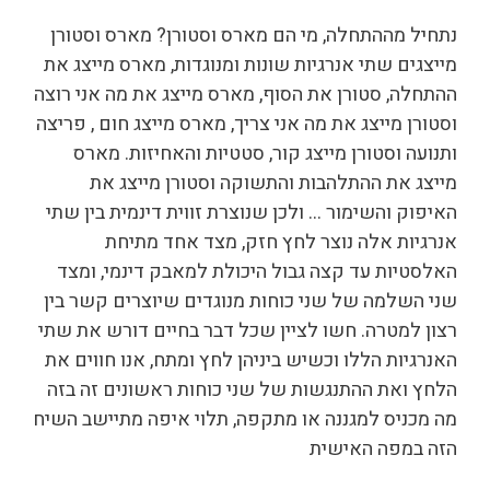
נתחיל מההתחלה, מי הם מארס וסטורן? מארס וסטורן
מייצגים שתי אנרגיות שונות ומנוגדות, מארס מייצג את
ההתחלה, סטורן את הסוף, מארס מייצג את מה אני רוצה
וסטורן מייצג את מה אני צריך, מארס מייצג חום , פריצה
ותנועה וסטורן מייצג קור, סטטיות והאחיזות. מארס
מייצג את ההתלהבות והתשוקה וסטורן מייצג את
האיפוק והשימור … ולכן שנוצרת זווית דינמית בין שתי
אנרגיות אלה נוצר לחץ חזק, מצד אחד מתיחת
האלסטיות עד קצה גבול היכולת למאבק דינמי, ומצד
שני השלמה של שני כוחות מנוגדים שיוצרים קשר בין
רצון למטרה. חשו לציין שכל דבר בחיים דורש את שתי
האנרגיות הללו וכשיש ביניהן לחץ ומתח, אנו חווים את
הלחץ ואת ההתנגשות של שני כוחות ראשונים זה בזה
מה מכניס למגננה או מתקפה, תלוי איפה מתיישב השיח
הזה במפה האישית