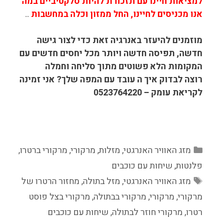
למציאות חיינו עם תזכורת להיות סלקטיביים במה
אנו מכניסים לחיינו, החל ממזון וכלה במחשבות
..
מוזמנים להיעזר באנרגיה זאת כדי לצור גישה
חדשה, תפיסה חדשה ויותר מכל יחסים חדשים עם
המקומות הלא פשוטים מתוך סליחה וחמלה
רוצה לבדוק איך ה עובד עם המפה שלך? אני זמינה
לקריאת עומק – 0523764220
קטגוריות
מזג האוויר האנרגטי
,
מזלות
,
מרקורי
,
מרקורי ברטרו
,
פלנטות
,
שיחות עם כוכבים
תגיות
מזג האוויר האנרגטי
,
מזל בתולה
,
מחזור הרטרו של
מרקורי
,
מרקורי
,
מרקורי בבתולה
,
מרקורי בצל פוסט
רטרו
,
מרקורי חוזר לבתולה
,
שיחות עם כוכבים