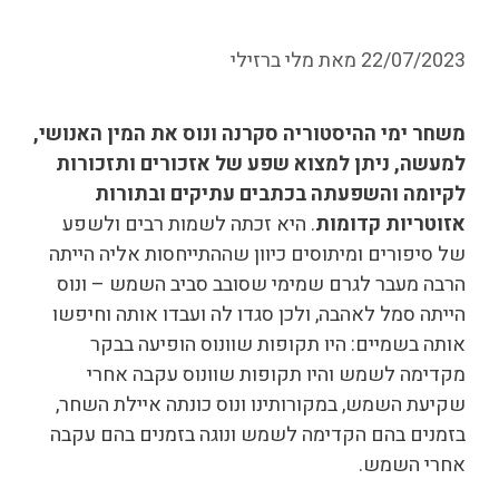
22/07/2023
מאת
מלי ברזילי
משחר ימי ההיסטוריה סקרנה ונוס את המין האנושי,
למעשה, ניתן למצוא שפע של אזכורים ותזכורות
לקיומה והשפעתה בכתבים עתיקים ובתורות
אזוטריות קדומות
. היא זכתה לשמות רבים ולשפע
של סיפורים ומיתוסים כיוון שההתייחסות אליה הייתה
הרבה מעבר לגרם שמימי שסובב סביב השמש – ונוס
הייתה סמל לאהבה, ולכן סגדו לה ועבדו אותה וחיפשו
אותה בשמיים: היו תקופות שוונוס הופיעה בבקר
מקדימה לשמש והיו תקופות שוונוס עקבה אחרי
שקיעת השמש, במקורותינו ונוס כונתה איילת השחר,
בזמנים בהם הקדימה לשמש ונוגה בזמנים בהם עקבה
אחרי השמש.