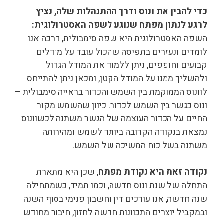
כדי להבין את ונוס ודרך ההתנהלות שלה, נציץ
לרגע לנתון מפתח שנוגע לשפה האסטרולוגית:
השפה האסטרולוגית היא שפה סימבולית, דרכה אנו
לומדים ונעזרים בתפיסה שהכול עובד על מודלים
קבועים וחופפים, ניתן ללמוד את המודל הגדול
ולהשליך ממנו על המודל הקטן, ומכאן ניתן להתייחס
לוונוס הממוקמת בין השמש והכדור בראייה סימבולית –
ונוס כגשר בין השמש לכדור. כיוון שהשמש מקור
החיים על הכדור העוצמה של הגשר משתנה לכשוונוס
נמצאת בנקודה הקרובה ביותר לשמש ומהירותה
משתנה בשל כוח המשיכה של השמש.
נקודה זאת היא נקודת מפתח
, שכן היא מתארת
התחלה של שנת ונוס חדשה, וכמו תמיד, כשמתחילה
שנה חדשה, אנו עורכים דין וחשבון פנימי בסוף השנה
ובמקביל יוצרים התכוונות חדשה לחזון, חיבור מחודש