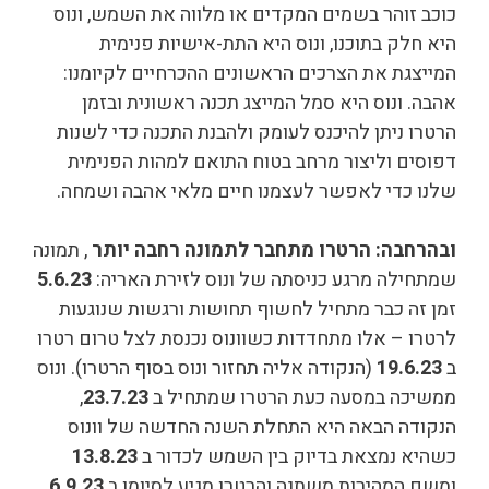
כוכב זוהר בשמים המקדים או מלווה את השמש, ונוס
היא חלק בתוכנו, ונוס היא התת-אישיות פנימית
המייצגת את הצרכים הראשונים ההכרחיים לקיומנו:
אהבה. ונוס היא סמל המייצג תכנה ראשונית ובזמן
הרטרו ניתן להיכנס לעומק ולהבנת התכנה כדי לשנות
דפוסים וליצור מרחב בטוח התואם למהות הפנימית
שלנו כדי לאפשר לעצמנו חיים מלאי אהבה ושמחה.
ובהרחבה: הרטרו מתחבר לתמונה רחבה יותר
, תמונה
שמתחילה מרגע כניסתה של ונוס לזירת האריה:
5.6.23
זמן זה כבר מתחיל לחשוף תחושות ורגשות שנוגעות
לרטרו – אלו מתחדדות כשוונוס נכנסת לצל טרום רטרו
ב
19.6.23
(הנקודה אליה תחזור ונוס בסוף הרטרו). ונוס
ממשיכה במסעה כעת הרטרו שמתחיל ב
23.7.23
,
הנקודה הבאה היא התחלת השנה החדשה של וונוס
כשהיא נמצאת בדיוק בין השמש לכדור ב
13.8.23
ומשם המהירות משתנה והרטרו מגיע לסיומו ב
6.9.23