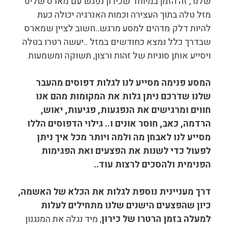
שלנו , זה הזמן במיוחד שכירון נפגש עם מארס שליט
מזל טלה בתוך העצירה וכמות האנרגיה יכולה כעת
להיות דלק מדהים למסע מרגש..חשוב לציין שמארס
שבדרך כלל נמצא כחודשים במזל ..יעשה רטרו בטלה
ויסייע אותן סוגיות של זהות ורצון, תשוקה ומשמעות
המסע פנימה מסייע לנו לגלות דפוסים מהעבר
שלנו שדרכם ניתן גלות את המקומות מהם אנו
חווים ומרגישים את הנפגעות, פגיעות, יאוש,
הרדמה, כאב, חוסר אונים ו.. גילוי הדפוסים הללו
מסייע לנו לאבחן מה ולמה ויותר מכל איך ניתן
לפעול כדי לשנות את הפצעים ואת הפגימות
הפנימית ולהסכים לרצות עוד..
דרך מעניינית נוספת לגלות את הכלא של האשמה,
כיון שהפצעים הישנים שלנו מתחילים לעלות
למעלה בזמן הרטרו של כירון
, מיד נגלה את המנגנון