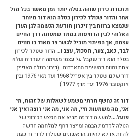
תזכורת כירון שוהה בטלה יותר זמן מאשר בכל מזל
אחר והדור שנולד לכירון בטלה הוא דור מיוחד
שנמצא ברווח בין זיכרון תודעת הנשמה לגן העדן
האלוהי לבין הדחיסות בממד שמפתה דרך החיים
עצמם, אך הפיתוי מוביל לגשר צר מאוד בו חווים
לבד, כאב, צער, תסכול, עצב ו…
הדור שנולד לכירון
בטלה הוא דור שקבל על עצמו משימה הישרדות שלא
אחת נחוות כמשימת התאבדות.. (כירון בטלה מאפיין
דור שלם שנולד בין אפריל 1968 ועד מאי 1976 ובין
אוקטובר 1976 ועד מרץ 1977 )
דור זה נחשף תרתי משמע לשאלות של זהות, מי
אני, מה משמעות חיי, מה אני, מה אני רוצה ואיך אני
פועל….
למעשה דור זה מביא את הפצע הכירוני של
הטלה לקדמת הבמה ומייצר דחף למלחמה חדשה
להיות או לא להיות..הראשונים שנולדו לדור זה כעת