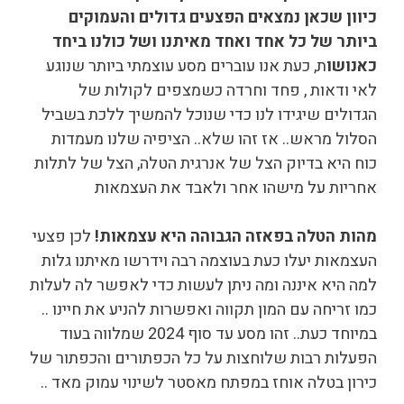
כיוון שכאן נמצאים הפצעים גדולים והעמוקים
ביותר של כל אחד ואחד מאיתנו ושל כולנו ביחד
כאנושו
ת, כעת אנו עוברים מסע עוצמתי ביותר שנוגע
לאי ודאות , פחד וחרדה כשמצפים לקולות של
הגדולים שיגידו לנו כדי שנוכל להמשיך ללכת בשביל
הסלול מראש.. אז זהו שלא.. הציפיה שלנו מעמדות
כוח היא בדיוק הצל של אנרגית הטלה, הצל של לתלות
אחריות על מישהו אחר ולאבד את העצמאות
מהות הטלה בפאזה הגבוהה היא עצמאות!
לכן פצעי
העצמאות יעלו כעת בעוצמה רבה וידרשו מאיתנו גלות
למה היא איננה ומה ניתן לעשות כדי לאפשר לה לעלות
כמו זריחה עם המון תקווה ואפשרות להניע את חיינו ..
במיוחד כעת.. זהו מסע עד סוף 2024 שמלווה בעוד
הפעלות רבות שלוחצות על כל הכפתורים והכפתור של
כירון בטלה אוחז במפתח מאסטר לשינוי עמוק מאד ..