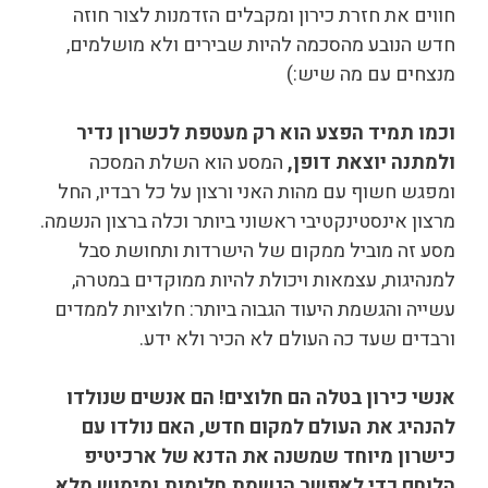
חווים את חזרת כירון ומקבלים הזדמנות לצור חוזה
חדש הנובע מהסכמה להיות שבירים ולא מושלמים,
מנצחים עם מה שיש:)
וכמו תמיד הפצע הוא רק מעטפת לכשרון נדיר
ולמתנה יוצאת דופן,
המסע הוא השלת המסכה
ומפגש חשוף עם מהות האני ורצון על כל רבדיו, החל
מרצון אינסטינקטיבי ראשוני ביותר וכלה ברצון הנשמה.
מסע זה מוביל ממקום של הישרדות ותחושת סבל
למנהיגות, עצמאות ויכולת להיות ממוקדים במטרה,
עשייה והגשמת היעוד הגבוה ביותר: חלוציות לממדים
ורבדים שעד כה העולם לא הכיר ולא ידע.
אנשי כירון בטלה הם חלוצים!
הם אנשים שנולדו
להנהיג את העולם למקום חדש, האם נולדו עם
כישרון מיוחד שמשנה את הדנא של ארכיטיפ
הלוחם כדי לאפשר הגשמת חלומות ומימוש מלא