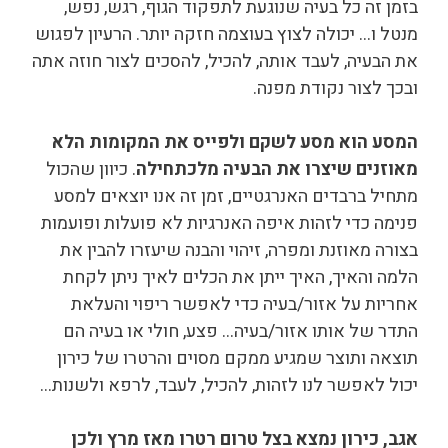
בזמן זה כל בעיה שנוגעת לתפקוד הגוף, רגש, נפש,
מנטל ו… יכולה לצוץ בעוצמה חזקה יותר. הרעיון לפגוש
את הבעיה, לעבד אותה, להכיל, להסכים לצור חוזה אתה
ובכך לצור נקודת מפנה.
המסע הוא מסע לשקם ולפייס את המקומות הלא
מאוזנים שיצרו את הבעיה מלכתחילה
. כיוון שהכול
מתחיל ברבדים האנרגטיים, זמן זה אנו יוצאים למסע
פנימה כדי לזהות איפה האנרגיות לא פועלות ופועמות
בצורה מאוזנת ומפרה, זיהוי והבנה שיעזרו להבין את
הלמה והאיך, האיך ייתן את הכלים לאיך ניתן לקחת
אחריות על אזור/בעיה כדי לאפשר ריפוי והעלאת
התדר של אותו אזור/בעיה… פצע, חולי או בעיה הם
תוצאה ותוצר שמגיע ממקם מסוים והרטרו של כירון
יכול לאפשר לנו לזהות, להכיל, לעבד, לרפא ולשנות…
אגב, כירון נמצא בצל טרום רטרו מאז מרץ ולכן