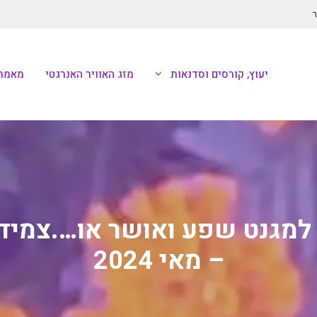
ר
יעוץ, קורסים וסדנאות
מזג האוויר האנרגטי
מאמרי
למגנט שפע ואושר או….צמיד
– מאי 2024