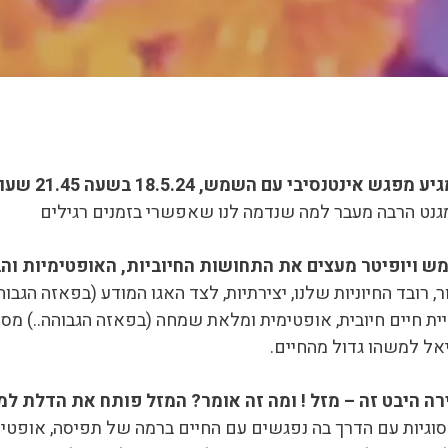
השמש, 18.5.24 בשעה 21.45 שעון ישראל, במעלה 28.18 …
מגנט הרבה מעבר למה שנדמה לנו שאפשרי בזמנים רגילים
 ויופיטר מעצים את התחושות החיוביות, האופטימיות והב
רובד החיוניות שלנו, יצירתיות, לצד האגו המודע (בפאזה הגבוהה
ית חיים חיובית, אופטימית ומלאת שמחה (בפאזה הגבוהה..) מס
יאל למשהו גדול מהחיים.
ה היבט זה – מזל ! ומה זה אומר? המזל פותח את הדלת ל
וגיות עם הדרך בה נפגשים עם החיים ברמה של תפיסה, אופטימ