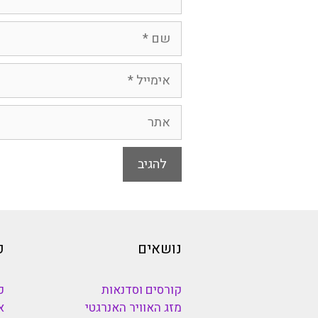
שם
אימייל
אתר
נושאים
כ
קורסים וסדנאות
כ
מזג האוויר האנרגטי
א