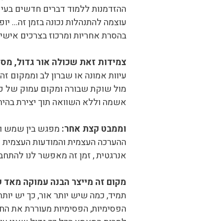
ההזדמנות ללמוד דברים חדשים בעיק
עוצמה להתנהלות נכונה בזמן זה… יופיט
בהסרת אחריות ומרכוז בצרכים אישי
צמידות זאת שכולה אור גדול, מספ
עיוות אמונה או שברון לב וממקום זה
מול שוקת שבורה ומקום עמוק של פחד
אשמה וללא השוואה תוך יצירת בהירו
וממבט קצת אחר:
מפגש בין שמש ויופ
ההערכה העצמית והמודעות העצמית פת
אנרגטית , זמן זה מאפשר לנו להתחב
מקום זה מייצר הבנה עמוקה מאד ש
תמיד, כמה שיש יותר אור, כך יש יו
הפסימיות, הפסימיות מעוררת את החו