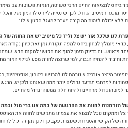
ר ביחס למציאות החיים ההכי פשוטה, הנאות פשוטות עם מימד 
ר מוכנה המיטיב הגדול, לכן יש נטייה לייחס לו המון מזל והכל יהי
ם ללא יכולת לזהות מה קורה מעבר למעגל הקטן שלנו
רת לנו שלכל אור יש צל וליד כל מיטיב יש את החוזה של המ
, כדאי מומלץ לבחון ביחס למפה ונקודת זמן זאת כיוון נקודה זא
 וייאוש.. זה בדיוק הזמן למנף את הקושי למקום חדש שמחבר 
ת וחיבור להנחיה הגבוה, למי שרוצה לחוות מסע לגילוי האור מ
יטר מייצר אנרגיה שגורמת לנו להרגיש ביטחון, אופטימיות, חזו
וחות למרחבי תודעה גדולים יותר ממה שאנחנו ולכן יש הרגשה
ר למשהו גדול מהחיים ולהיות חלק ממשהו גדול מהחיים.
ל הזדמנות לחוות את ההרגשה של כמה אנו ברי מזל וכמה נ
תר צל וממקום נוכל למצוא את עצמינו מתקשים לחוות את האופט
ויה של הקושי והסגירות שנוצרת עקב כך ולכן זמן זה יכול להח