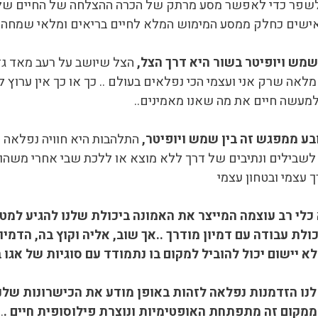
לשפר כדי לאפשר מסע מרתק של הכרה ההצלחה של החיים שלנו
 אישים כחלק ממסע המימוש המלא לחיים בריאים ומלאי שמחה
מש ויופיטר בשור היא דרך הצל,
הצל שיושב על רעב מאד גדו
מלאה שרק אני ועצמי הכי נפלאים בעולם .. כך או כך אין ערוץ ל
למעשה חיים את מה שאנו מאמינים..
ע ממפגש זה בין שמש ויופיטר,
התלהבות היא חוויה נפלאה כל
 לשבילים ונתיבים של דרך ללא מוצא או ללכת שבי אחרי מש
ך עצמי ובטחון עצמי
כלי רב עוצמה המייצר את האמונה ביכולת שלנו להגיע למטר
ולת עבודה עם דמיון מודרך ..אך שוב, אליה וקוץ בה, הדמיו
א יישום יכול להוביל למקום בו נתמודד עם סוגיות של אגו 
לנו הזדמנות נפלאה לזהות באופן מודע את הכישרונות שלנו
מקום זה מתפתחת האופטימיות ונוצרת פילוסופית חיים .
.