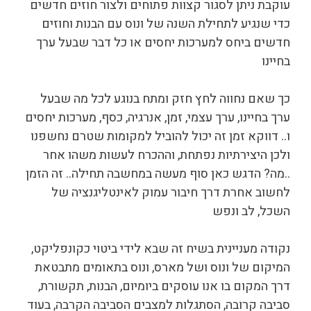
עוקבת ניתן לסגור קצוות פתוחים ולצור חוזים חדשים
כדי שנגיע לתחילת השנה של ונוס עם הבנות וחוזים
חדשים ביחס למערכות יחסים או כל דבר שבעל ערך
בחיינו
כך שאם נחווה לחץ חזק ומתח בנוגע לכל מה שבעל
ערך בחיינו, ערך עצמי, זמן, אנרגיה, כסף, מערכות יחסים
ו.. דווקא זמן זה יכול להוביל למקומות שטרם נחשפנו
ולכן היצירתיות נפתחת, וההכרח לעשות משהו אחר
..מה? הדגש כאן סוף מעשה במחשבה תחילה.. זה הזמן
לחשוב אחרת דרך חיבור עמוק לאינטליגנציה של
השכל, לב ונפש
נקודה מעניינית בשיח זה שבא לידי ביטוי כקונפליקט,
המיקום של ונוס ושל מארס, ונוס בתאומים מתבטאת
דרך המקום בו אנו עוסקים ביומיום, הבנות, תקשורת,
סביבה קרובה, הסתגלות למצבים הסביבה הקרבה, בעוד