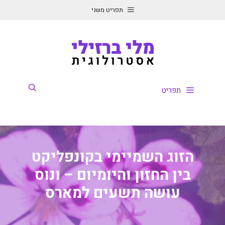
דלג
תפריט משני
תוכן
תפריט
הזוג השמיימי בקונפליקט
בין החזון והיומיום – ונוס
עושה תשעים למארס