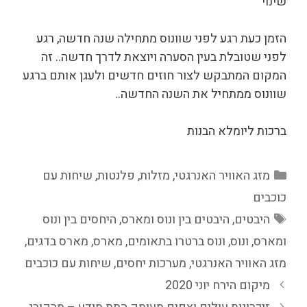
שינוי
הזמן כעת רגע לפני שוונוס מתחילה שנה חדשה, רגע
לפני שטובלת בעין הסערה ויוצאת לדרך חדשה.. זה
המקום המתבקש לצור חוזים חדשים ולעגן אותם ברגע
שוונוס ממתחיל את השנה החדשה..
ברכות ליומלא הבנות
קטגוריות
מזג האוויר האנרגטי
,
מזלות
,
פלנטות
,
שיחות עם
כוכבים
תגיות
היבטים
,
היבטים בין ונוס ומארס
,
היחסים בין ונוס
ומארס
,
ונוס
,
ונוס ברטרו בתאומים
,
מארס
,
מארס בדגים
,
מזג האוויר האנרגטי
,
מערכות יחסים
,
שיחות עם כוכבים
מיקום הירח יוני 2020