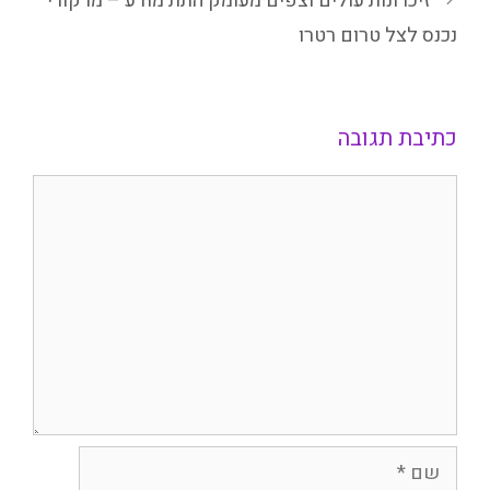
זיכרונות עולים וצפים מעומק התת מודע – מרקורי
נכנס לצל טרום רטרו
כתיבת תגובה
תגובה
שם