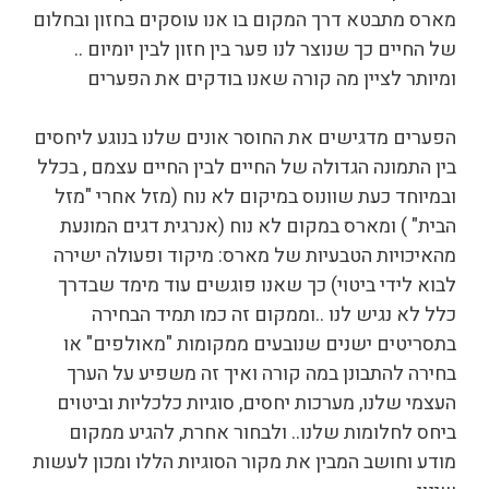
מארס מתבטא דרך המקום בו אנו עוסקים בחזון ובחלום
של החיים כך שנוצר לנו פער בין חזון לבין יומיום ..
ומיותר לציין מה קורה שאנו בודקים את הפערים
הפערים מדגישים את החוסר אונים שלנו בנוגע ליחסים
בין התמונה הגדולה של החיים לבין החיים עצמם , בכלל
ובמיוחד כעת שוונוס במיקום לא נוח (מזל אחרי "מזל
הבית" ) ומארס במקום לא נוח (אנרגית דגים המונעת
מהאיכויות הטבעיות של מארס: מיקוד ופעולה ישירה
לבוא לידי ביטוי) כך שאנו פוגשים עוד מימד שבדרך
כלל לא נגיש לנו ..וממקום זה כמו תמיד הבחירה
בתסריטים ישנים שנובעים ממקומות "מאולפים" או
בחירה להתבונן במה קורה ואיך זה משפיע על הערך
העצמי שלנו, מערכות יחסים, סוגיות כלכליות וביטוים
ביחס לחלומות שלנו.. ולבחור אחרת, להגיע ממקום
מודע וחושב המבין את מקור הסוגיות הללו ומכון לעשות