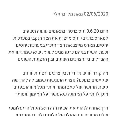
02/06/2020
מאת
מלי ברזילי
היום 3.6.20 ונוס ברטרו בתאומים עושה תשעים
למארס בדגים/ ונוס מייצגת את הצד הנקבי במערכות
יחסים, מארס מייצג את הצד הזכרי במערכות יחסים
וכעת, השיח בניהם כרגע מגיע לשיא. שיא שמדגיש את
ההבדלים בין הצרכים השונים ובין הרצונות השונים
מה קורה שיש ניגודיות בין צרכים ורצונות שונים
שקיימים בתוכנו? נוצרת התנגשות שמובילה להרגשה
קשה, תחושה של כאב ומתח ויותר מכל משהו בפנים
מוכן לוותר על האמונה שאפשר ועל האימון שמותר
דרך אחרת לזהות את השיח הזה היא: הקול הדיפלומטי
שלנו מתווכח עם הקולו של הלוחם ולכן כשמתרחש