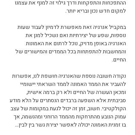
ההתפכחות והתפקחות ודרך גילוי זה למנף את עצמנו
למקום חדש נכון ובריא יותר.
במקביל אנרגיה זאת מאפשרת לדמיון לעבוד שעות
נוספות, שפע של יצירתיות ואם נשכיל למנן את
האנרגיה באופן מדויק, נוכל לרתום את האמונות
והמחשבות להתפתחות בכל הממדים והמישורים של
החיים.
נקודה חשובה נוספת שהאנרגיה חושפת לנו, אפשרות
להעביר את הממד האמונה לממד השראתי יישומיי
ומכאן העשרה של החיים ולא רק ברמה אישית,
סביבתית אלא השפעה ברבדים הנסתרים על הלא מודע
הקולקטיבי. חשוב, זמן זה יכול לגעת במקומות של עצב
עמוק הנובע מהתרחקות מהממד הרוחני ומהנשמה, אך
בו זמנית האמונה יכולה לאפשר יצירת גשר בין לבין…