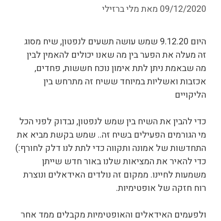
09/12/2020
מאת
מלי ברזילי
היום 9.12.20 שמש עושה תשעים לנפטון, שיח מסוג
זה מעלה את הפער בין מה שאנו יכולים להאמין לבין
מה שבאמת ניתן לתת אימון נוכח חששות, פחדים,
אכזבות ואשליות במיוחד ששיח זה מתרחש בין
הליקויים
כדי להבין את השיח בין שמש לנפטון, נבדוק לפני הכל
מי הגורמים הפעילים בשיח זה.. שמש בקשת מביא את
התחדשות של אמונה ותקווה כדי לתת לנו דלק לחורף:)
כדי להאיר את המציאות שלנו באור חדש שייתן
משמעות לחיינו. ממקום זה נולדים האידאלים ונוצרת
רוח חזקה של אופטימיות.
ולפעמים האידאלים והאופטימיות מקבלים ממד אחר