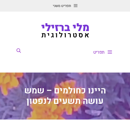
דלג
תפריט משני
תוכן
תפריט
היינו כחולמים – שמש
עושה תשעים לנפטון