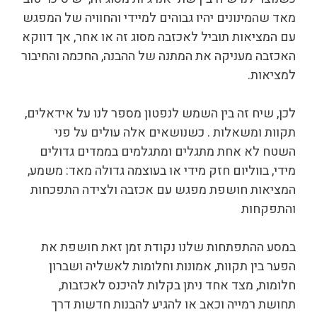
מאד שהמינונים יהיו גבוהים למיידי והחוויה של המפגש
עם המציאות תוביל לאכזבה מסוג זה או אחר, אך דווקא
האכזבה מעניקה את המתנה של ההבנה, החכמה והחיבור
למציאות.
לכן, שיח זה בין השמש לנפטון מספר לנו על אידאלים,
תקוות ומשאלות . כשנושאים אלה עולים על פני
השטח לא אחת מתגלים ומתגלמים בממדים גדולים
מידי, בווליום חזק מידי או בעוצמה גדולה מאד: משמע,
המציאות חושפת מפגש עם אכזבה ולצידה התפכחות
והתפקחות
במסע ההתפתחות שלנו נקודת זמן זאת חושפת את
הפער בין תקוות, אמונות וחלומות לאשליה ושברון
חלומות, מצד אחד ניתן בקלות להיכנס לאכזבות,
תחושת רמייה וכאב או להגיע להבנות חדשות דרך