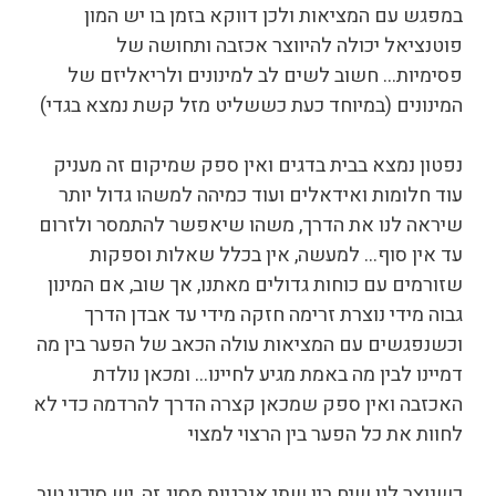
במפגש עם המציאות ולכן דווקא בזמן בו יש המון
פוטנציאל יכולה להיווצר אכזבה ותחושה של
פסימיות… חשוב לשים לב למינונים ולריאליזם של
המינונים (במיוחד כעת כששליט מזל קשת נמצא בגדי)
נפטון נמצא בבית בדגים ואין ספק שמיקום זה מעניק
עוד חלומות ואידאלים ועוד כמיהה למשהו גדול יותר
שיראה לנו את הדרך, משהו שיאפשר להתמסר ולזרום
עד אין סוף… למעשה, אין בכלל שאלות וספקות
שזורמים עם כוחות גדולים מאתנו, אך שוב, אם המינון
גבוה מידי נוצרת זרימה חזקה מידי עד אבדן הדרך
וכשנפגשים עם המציאות עולה הכאב של הפער בין מה
דמיינו לבין מה באמת מגיע לחיינו… ומכאן נולדת
האכזבה ואין ספק שמכאן קצרה הדרך להרדמה כדי לא
לחוות את כל הפער בין הרצוי למצוי
כשנוצר לנו שיח בין שתי אנרגיות מסוג זה, יש סיכוי טוב