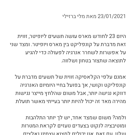
23/01/2021
מאת
מלי ברזילי
היום 23 לחודש מארס עושה תשעים ליופיטר, זווית
זאת מדברת על קונפליקט בין מארס ויופיטר. ומצד שני
על אפשרות לשחרר אנרגיה לפעולה כדי להגיע
לתוצאה שתצור בטחון ושלווה.
אמנם עלפי הקלאסיקה זווית של תשעים מדברת על
קונפליקט וקושי, אך בפועל בחיי היומיום האנרגיה
דווקא נגישה יותר, אבל משום שהלחץ מייצר נגישות
מהירה מאד זה יכול להיות יותר בעייתי מאשר תועלת
ולמה? משום שמצד אחד, יש לך יותר התלהבות
ומוטיבציה לנקוט בצעדים נועזים לקראת המטרות
שלנו. עם זאת, אנו יכולים למצוא עצמינו נאלצים