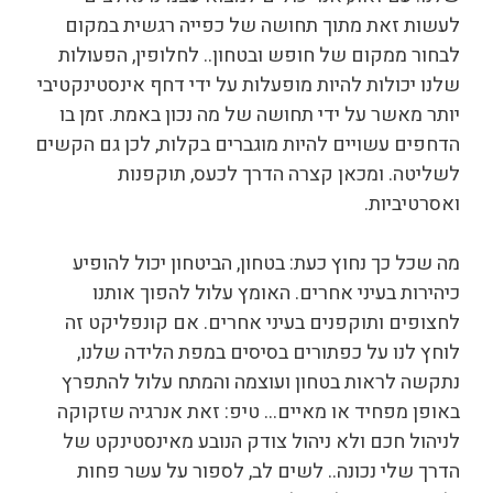
לעשות זאת מתוך תחושה של כפייה רגשית במקום
לבחור ממקום של חופש ובטחון.. לחלופין, הפעולות
שלנו יכולות להיות מופעלות על ידי דחף אינסטינקטיבי
יותר מאשר על ידי תחושה של מה נכון באמת. זמן בו
הדחפים עשויים להיות מוגברים בקלות, לכן גם הקשים
לשליטה. ומכאן קצרה הדרך לכעס, תוקפנות
ואסרטיביות.
מה שכל כך נחוץ כעת: בטחון, הביטחון יכול להופיע
כיהירות בעיני אחרים. האומץ עלול להפוך אותנו
לחצופים ותוקפנים בעיני אחרים. אם קונפליקט זה
לוחץ לנו על כפתורים בסיסים במפת הלידה שלנו,
נתקשה לראות בטחון ועוצמה והמתח עלול להתפרץ
באופן מפחיד או מאיים… טיפ: זאת אנרגיה שזקוקה
לניהול חכם ולא ניהול צודק הנובע מאינסטינקט של
הדרך שלי נכונה.. לשים לב, לספור על עשר פחות