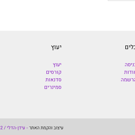
לים
יעוץ
ניסה
יעוץ
ודות
קורסים
רשמה
סדנאות
סמינרים
עיצוב והקמת האתר
- עידן-הדלי / Fastweb2 - כל הזכויות שמורות 1998-2026