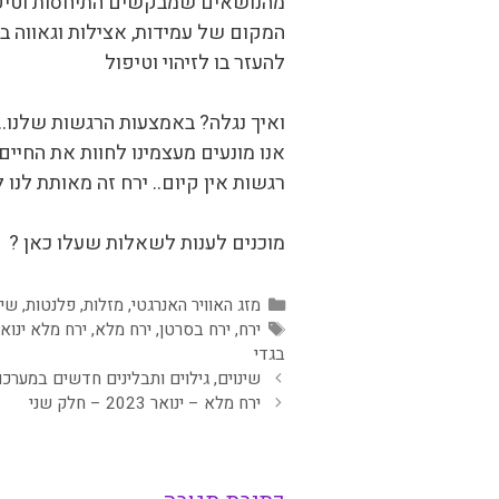
מהנושאים שמבקשים התיחסות וטיפו
המקום של עמידות, אצילות וגאווה ב
להעזר בו לזיהוי וטיפול
ואיך נגלה? באמצעות הרגשות שלנו…
אנו מונעים מעצמינו לחוות את החיי
רגשות אין קיום.. ירח זה מאותת לנ
מוכנים לענות לשאלות שעלו כאן ?
קטגוריות
מזג האוויר האנרגטי
,
מזלות
,
פלנטות
,
שיח
תגיות
ירח
,
ירח בסרטן
,
ירח מלא
,
ירח מלא ינואר 23
בגדי
שינוים, גילוים ותבלינים חדשים במערכות י
ירח מלא – ינואר 2023 – חלק שני