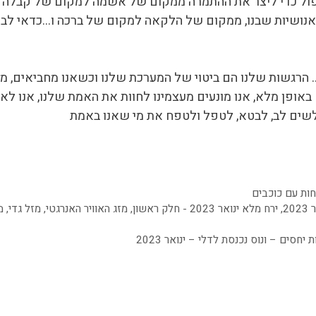
ל כדי ליצר את ההתמרה ממקום של אשמה למקום של קבלה וה
אנושיות שבנו, ממקום של הלקאה למקום של ברכה ו…כדאי לבדו
 הרגשות שלנו הם ביטוי של המערכת שלנו וכשאנו מחביאים, 
ם באופן מלא, אנו מונעים מעצמינו לחוות את האמת שלנו, אנו 
ו לשים לב, לבטא, לטפל ולטפח את מי שאנו באמת
ות עם כוכבים
20
,
ירח מלא ינואר 2023 - חלק ראשון
,
מזג האוויר האנרגטי
,
מזל גדי
,
מ
חסים – ונוס נכנסת לדלי – ינואר 2023