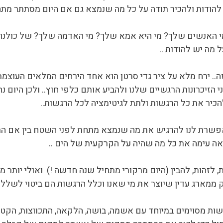
 להודות ולהכיר תודה על כל מה שנמצא גם אם היום מסתתר מת
 האנשים שלך? מי היא אמא שלך? מי האדמה שלך? של כולנו
 מה יש להודות ..
. ירח מלא על ציר גדי סרטן הוא אחד הירחים המלאים העוצמתים
 הזיכרונות הרגשיים שלנו ולהביע אותם כלפי חוץ.. ולכן היום
להכיר את כל הרגשות ולתת לגיטימציה לכל הרגשות..
פשרת לנו להרגיש את מה שנמצא מתחת לפני השטח בין אם הרגש
אה עימה את כל מה שהיה על הקרקעית של הים ..
, לזהות, להבין (היום מרקורי מתחיל שנה חדשה !) ואולי יותר
ממארג עדין שיוצר את מי שאנו וכלל הרגשות הם ביטוי לשלל ה
רגשות מסוימים במיוחד עם אשמה, בושה, הלקאה, התכווצות, הקטנ