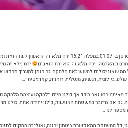
היום 07.01.23 ירח מלא על ציר גדי סרטן ב- 01.07 במעלה 16.21 יר
בות האדמה.. ירח מלא זה הוא ירח הזאבים
ירח מלא זה מי
ה שאנו יכולים להשען זאת הלהקה. זה הזמן להעריך מחדש את
ו, ביולוגית, רגשית, מנטלית, רוחנית, קארמטית ו…
ד מאיתנו הוא זאב בודד אך כולנו חיים בלהקה ועוצמת הלהקה 
ה, גם אם מדובר במשפחת האנושות, כולנו יחידה אחת, כולנו מר
מספר לנו ..
נו, כל המעטפת המאפשרת ביטחון והזנה, ואולי זה המקום לחז