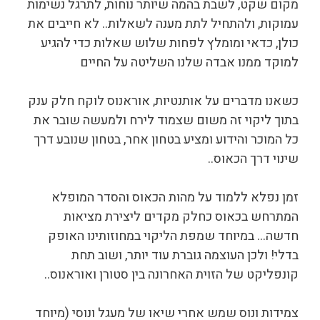
מקום שקט, לשבת בהמה שיותר נוחות, לתרגל נשימות
עמוקות, ולהתחיל לתת מענה לשאלות.. לא חייבים את
כולן, כדאי ומומלץ לפחות שלוש שאלות כדי להגיע
למוקד ממנו אבדה שלנו השליטה על החיים
כשאנו מדברים על אותנטיות, אוראנוס לוקח חלק ענק
בתוך ליקוי זה משום שצמוד לירח ולמעשה שובר את
כל המוכר והידוע ומציע בטחון אחר, בטחון שנובע דרך
שינוי דרך הכאוס..
זמן נפלא ללמוד על מהות הכאוס והסדר המופלא
המתרחש בכאוס כחלק מקדים ליצירת מציאות
חדשה… במיוחד שמפת הליקוי במחוזותינו האופק
בדלי! ולכן העוצמה גוברת עוד יותר, ושוב תחת
קונפליקט של הזוית האחרונה בין סטורן ואוראנוס..
צמידות ונוס שמש אחרי שיאו של מעגל ונוסי (מיוחד