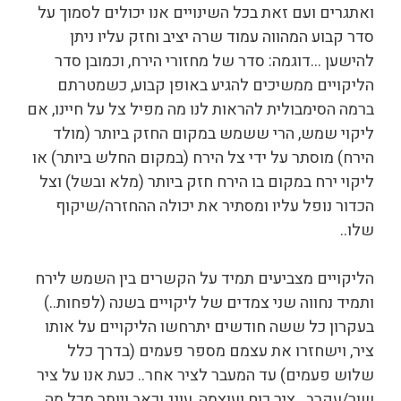
ואתגרים ועם זאת בכל השינויים אנו יכולים לסמוך על
סדר קבוע המהווה עמוד שרה יציב וחזק עליו ניתן
להישען …דוגמה: סדר של מחזורי הירח, וכמובן סדר
הליקויים ממשיכים להגיע באופן קבוע, כשמטרתם
ברמה הסימבולית להראות לנו מה מפיל צל על חיינו, אם
ליקוי שמש, הרי ששמש במקום החזק ביותר (מולד
הירח) מוסתר על ידי צל הירח (במקום החלש ביותר) או
ליקוי ירח במקום בו הירח חזק ביותר (מלא ובשל) וצל
הכדור נופל עליו ומסתיר את יכולה ההחזרה/שיקוף
שלו..
הליקויים מצביעים תמיד על הקשרים בין השמש לירח
ותמיד נחווה שני צמדים של ליקויים בשנה (לפחות..)
בעקרון כל ששה חודשים יתרחשו הליקויים על אותו
ציר, וישחזרו את עצמם מספר פעמים (בדרך כלל
שלוש פעמים) עד המעבר לציר אחר.. כעת אנו על ציר
שור/עקרב.. ציר כוח ועוצמה, עונג וכאב ויותר מכל מה