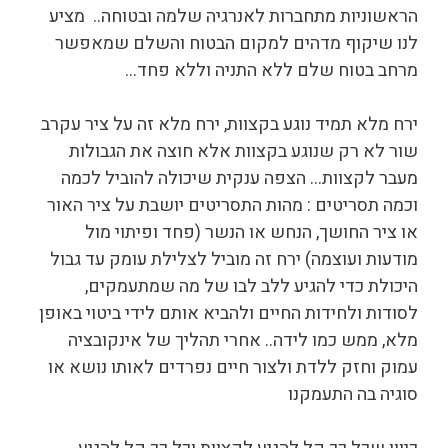
הראשוניות מתחברות לאנרגיה שלמה ובטוחה.. מציע
לנו שיקוף מדהים למקום הבטוח והשלם שמאפשר
מרחב בטוח שלם ללא התניה וללא פחד…
ירח מלא תמיד נוגע בקצוות, ירח מלא זה על ציר עקרב
שור לא רק שנוגע בקצוות אלא חוצה את הגבולות
מעבר לקצוות… הצפה ענקית שיכולה להוביל לכמה
וכמה תסריטים : מהות התסריטים יושבת על ציר האור
או ציר החושך, הנחש או הנשר (פחד ופיתוי מול
מודעות ועוצמה) ירח זה מוביל לצלילת עומק עד גבול
היכולת כדי להגיע ללב לבו של מה שמתעמקים,
לסודות ולחידות החיים ולהביא אותם לידי ביטוי באופן
מלא, ממש כמו לידה.. אחרי תהליך של אינקובציה
עמוק וחזק ללדת ולצור חיים נפרדים לאותו נושא או
סוגיה בה התעמקנו