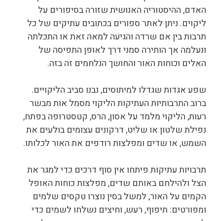
האדם, ההיסטוריה האנושית שזורה בסיפורים על
ליקוים. ניתן לאתר ספורים בכתובים עתיקים של כל
תרבות בין אם שרדה והגיעה למאה זאת או התכלתה
ונעלמה אך הותירה סמני דרך לאופן התפיסה של
האלים וכוחות האור והחושך הנלחמים זה בזה.
שפע אגדות שגדלו למיתוסים, נבנו סביב הליקויים.
ברוב התרבותיות העתיקות הליקוי מסמל אות מבשר
רעות, הליקוי מלמד על אסון, הרס, קטסטרופה בפתח,
נפילת שלטון או שליט, דרקונים עצומים בולעים את
השמש, או שדים ומפלצות רודפים את האור לכלותו.
תרבויות עתיקות פיתחו אין סוף דרכים כדי למגר את
הצל ולהילחם באותם שדים, מפלצות כוחות האופל
הקמים על האור, למשל בסין נוצרו טקסים שלמים
ומפורטים: תיפוף, רעש, וחיצים נשלחו לשמים כדי