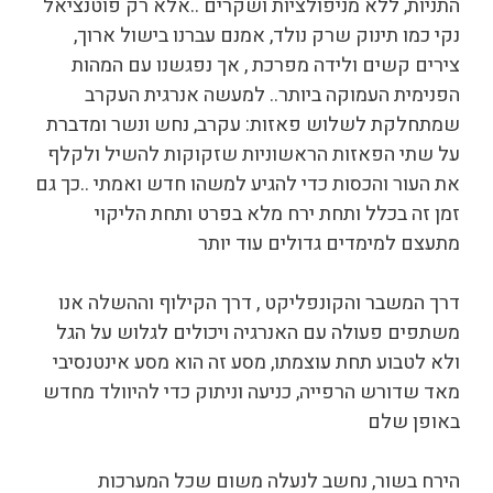
התניות, ללא מניפולציות ושקרים ..אלא רק פוטנציאל
נקי כמו תינוק שרק נולד, אמנם עברנו בישול ארוך,
צירים קשים ולידה מפרכת , אך נפגשנו עם המהות
הפנימית העמוקה ביותר.. למעשה אנרגית העקרב
שמתחלקת לשלוש פאזות: עקרב, נחש ונשר ומדברת
על שתי הפאזות הראשוניות שזקוקות להשיל ולקלף
את העור והכסות כדי להגיע למשהו חדש ואמתי ..כך גם
זמן זה בכלל ותחת ירח מלא בפרט ותחת הליקוי
מתעצם למימדים גדולים עוד יותר
דרך המשבר והקונפליקט , דרך הקילוף וההשלה אנו
משתפים פעולה עם האנרגיה ויכולים לגלוש על הגל
ולא לטבוע תחת עוצמתו, מסע זה הוא מסע אינטנסיבי
מאד שדורש הרפייה, כניעה וניתוק כדי להיוולד מחדש
באופן שלם
הירח בשור, נחשב לנעלה משום שכל המערכות