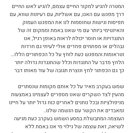
המטרה להגיע למקור החיים עצמם, להגיע לאש החיים
דרך מפגש עם האגו, עם אשליות, עם רעיונות שווא, עם
תפיסות וגישות שחוסמות לנו את המפגש העמוק
והאינטימי ביותר עם מי שאנו באמת וממקום זה של
התנגדויות או חוסר יכולת לראות באופן רגיל, אנו
נבהלים או מפתחים פחדים אולי לעיתי גם חרדות
וטראומות והמפגש כעת לוחץ על כל הכפתורים הללו…
הלחץ מדבר על התנגדות וכלל שהתנגדות גדולה יותר
כך גם הכפתור לחץ ונוצרת תגובה של עוד מאותו דבר
שמש בעקרב מאיר על כל אותם מקומות שנסתרים
מהעין לצד השקרים שאנו מספרים לעצמינו באמצעות
מניפולציות ובכל נותנים לאחרים כוח גדול יותר על חיינו
ומאבדים את הקשר עם הנשמה שלנו..
העוצמה המתבשלת במסע השמש בעקרב כעת מגיעה
לשיאה, זאת עוצמה של גילוי מי אנו באמת ללא