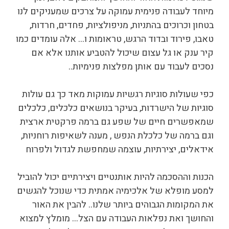
מיוחד לעבודה פנימית עמוקה על צרכים שמעניקים לנו
בטחון וכרוכים בהתניות, מניפולציות, פחדים, חרדות,
טאבו, פירוד ובדוד הרגש, טראומות ו… אלה עומדים כמו
קיר ענק או גל עצום שיכול להטביע אותנו אלא אם
נסכים לעבוד עם אותן מפלצות פנימיות..
כפי שעולות סוגיות רגשיות עמוקות מאד כך גם עולות
סוגיות של הישרדות, בעיקר בנושאים כלכלים, כלכלים
שמאפשרים חיים של שפע גם ברמה פרקטית ארצית
וגם ברמה של כלכלת הנפש , מענה לשאיפות רוחניות,
אידאלים, יצירתיות, עוצמה שמחפשת לגדול ולפרוח
הכנות וההסכמה להיות אותנטיים ויצירתיים יכול להוביל
למסע מופלא של אלכימיה אמתית כדי שנוכל להגשים
את המקומות הגבוהים ביותר שלנו.. להבין את האור
והחושך ואת נפלאות העבודה עם הצל… מומלץ למצוא