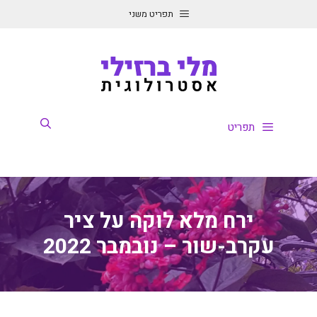
דלג
תפריט משני
תוכן
תפריט
ירח מלא לוקה על ציר
עקרב-שור – נובמבר 2022