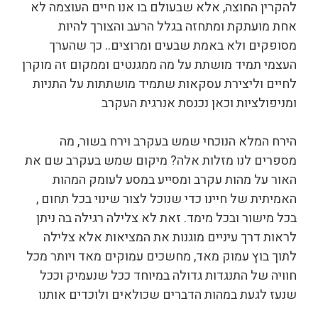
להקרין החוצה, אלא שבעולם בו אנו חיים העוצמה לא
אחת מועתקת ומתחזה בגלל הרעב והצורך להיות
מסופקים ולא באמת שבעים ומרוצים.. כך שהערך
העצמי תמיד מושתת על מה ממגנטים וממקום זה מוקרן
לחיים וליצירת עסקאות שתמיד מושתתות על התניות
ומניפולציות וכאן נכנסת אנרגית העקרב
הירח המלא הנוכחי שמש בעקרב וירח בשור, מה
מספרים לנו מזלות אלה? מיקום שמש בעקרב שם את
האור על מהות עקרב ומסייע במסע לעומק המהות
האמיתית של חיינו כדי שנוכל לצור שינוי בכל תחום ,
בכל מישור ובכל מימד. זאת לא צלילה רגילה בה ניתן
לראות דרך עיניים מוגנות את המציאות אלא צלילה
לתוך בוץ עמוק מאד, מחשכים עמוקים מאד ויותר מכל
חוויה של התנגדות גדולה במיוחד ככל שנעמיק וככל
שנעז לגעת במהות הדברים שכולאים ולוכדים אותנו