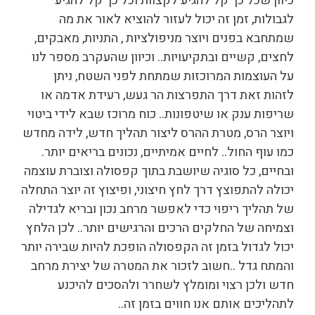
כיוון שכל כך קל להגיע לקצוות וכל כך קל להגיע
לגבולות, זמן זה יכול לעזור להוציא לאור את מה
שמתחבא בפנים ויוצר מניפולציות , התניות, מאבקים,
לחצים, קשיים ובתקיעויות.. וכיוון שהעקרב מספר לנו
על העוצמות המרוכזות שמתחת לפני השטח, ניתן
לזהות זאת דרך התפרצות הר געש, רעידת אדמה או
שריפות ענק או שיטפונות.. כוח מרוכז שבא לידי ביטוי
ויוצר הרס, מטרת ההרס ליצור תהליך חדש, לידה מחדש
כמו עוף החול.. לחיים אמיתיים, נכונים בריאים יותר.
ובחיים, כל סוגיה שיושבת בתוך קפסולה וצוברת עוצמה
יכולה להתפוצץ דרך לחץ חיצוני, ופיצוץ זה יוצר התחלה
של תהליך ריפוי כדי לאפשר מרחב נכון ובריא לגדילה
וצמיחה של החלקים הרכים והרגישים יותר.. לכן הלחץ
יכול לגדול בזמן זה הקפסולה הופכת להיות שבירה יותר
והמתח גדל ..חשוב לזכור את המטרה של יצירת מרחב
חדש ולכן רצוי ומומלץ לשחרר ולהסכים להיכנע
לתהליכים אותם אנו חווים בזמן זה..