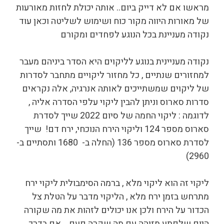
מראשו אם לא דייק ביום.. אותה יכולת לחזות מאורעות
של מאורות היווה מקור כוח ושימוש לשליטה וכאן עוד
נקודה מעניינת בכל הנוגע לפחדים ומקורם
נקודה מעניינית בנוגע לליקוים היא הסדר ביניהם מעבר
למחזורים שנתיים , כל מחזור ליקויים מתחבר לסדרות
של ליקוים שמשתייכים לאותה אנרגיה, אלה נקראים
סדרות סארוס וניתן להבין ליקוי עלפי הסדרה אליה ,
לדוגמה : ליקוי החמה של סיום 2022 שייך לסדרת
סארוס מספר 124 וליקוי הירח הנוכחי, ירח דם! שייך
לסדרת סארוס מספר 136 (החלה ב- 1680 ותסתיים ב-
2960)
ליקוי זה הוא ליקוי מלא , ברמה הסימבולית ליקוי ירח
מתרחש בזמן ירח מלא , הליקוי מדבר על הטלת צל
הכדור על הירח ולכן אנו יכולים לזהות את מה שקורה
היום שלפתע מזוהה עם מה שקרה פעם .. אם בדרך