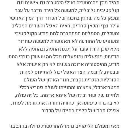
תמיד מוזן מהיסטוריה ואולי היסטריה גם אישית וגם
קולקטיבית גלובלית, למעשה צל הירח מדבר על עבר
ומכאן כל מה שהוזן בתכנה של הכדור דרך המין האנושי
עולה וצף ומכאן פחדים, ראית האפל והשדים המכלים
ומעכלים, הסמליות המתחברת לתת מודע הקולקטיבי
ומשפיע על התודעה לא מאפשרת למעשה שחרור
מלא שכן הירח עובד על תכנת התניה, ובהתניה ללא
מודעות, מופעלים ומופעלים מכל מה ששוכן בנבכי התת
מודע, מהיסטוריה ארוכה בשנים לא רק אישית אלא
שבטית, לדוגמה: הצד האפל יכול להתייחס למהות
הפורליות הזכרית נקבית, חוזר האיזון של העולם
המטריארכלי, צמצומו והתנייתו לעולם פטריארכלי
ולחיים של שוד וביזה של אימא אדמה.. כל זה עולה,
לא בהכרח כתמונה אך כחוויה וחוויה זאת גורמת לפחד,
אפילו פחד של כליית החיים על הכדור
מאז ומעולם הליקויים גרמו להתרגשות גדולה בקרב בני