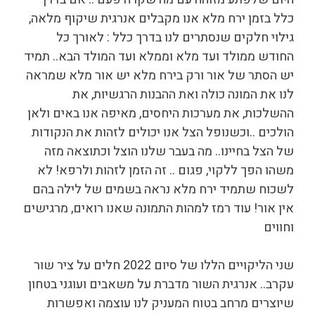
כלל בזמן ירח מלא אנו מקבלים אנרגית שיקוף מלאה,
גילוי חלקים שנסתרים לנו בדרך כלל : לאורך כל
החודש ממולד ועד מלא וממלא ועד המולד הבא.. תמיד
יש הסתר של אור ורק בירח מלא יש אור מלא שמראה
לנו את המונה כולה ואת ההבנות הרגשיות, את
ההשלכות, את מערכות היחסים, מאיפה אנו באים ולאן
הולכים ..וכשנופל הצל אנו יכולים לזהות את הנקודות
של הצל בחיינו.. מה בעבר שלנו הוצל וכתוצאה מזה
משהו הפך ללקוי, פגום .. זה הזמן לזהות ולרפא! לא
לשכוח שתמיד ירח מלא נראה בשמים של לילה בהם
אין אור! עוד רמז למהות התמונה שאנו רואים, מרגישים
וחווים
שני הליקויים הללו של סיום 2022 חלים על ציר שור
עקרב.. אנרגית השור מדברת על משאבים ועוגני בטחון
שיוצרים מרחב בטוח המעניק לנו עוצמה ואפשרות