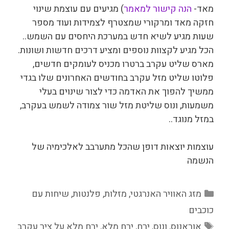
מאד-
הנה קישור למאמר
) מגיעים עם עוצמת שינוי
חזקה מאד ומרקורי שמצטרף לצמידות ועוד מספר
שעות מגיע לשיא חדש במערכת היחסים עם השמש..
הכל מגיע לקצוות נוספים ומציע דרכים חדשות ושונות.
מארס שליט עקרב ברטרו מכניס לעומקים חדשים,
פלוטו שליט מזל עקרב בחודשים האחרונים שלו בגדי
ממשיך להפוך את האדמה כדי לצור שינוים בעלי
משמעות, ונוס שליטת מזל שור צמודה לשמש בעקרב,
במזל מנוגד..
עוצמות יוצאות דופן שהכל מתערבב לאלכימיה של
הנשמה
קטגוריות
מזג האוויר האנרגטי
,
מזלות
,
פלנטות
,
שיחות עם
כוכבים
תגיות
אוראנוס
,
ונוס
,
ירח
,
ירח מלא
,
ירח מלא על ציר עקרב