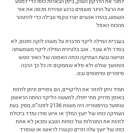
למגר את הדרקון הענק, ביפן הבארות כוסו כדי למנוע
את הרעל הניגר משמים ברגע שהירח מכסה את אור
השמש, בהודו אנשים יצרו טקסי טבילה כדי להיטהר
מהכוח האפל
בעברית המילה ליקוי מדברת על משהו לוקה ופגום, לא
בסדר ולא עובד.. אגב בלטינית המילה ליקוי משמעותה
נטישה ובעת העתיקה נכחה האמונה של האור נוטש
והחושך שולט ולא פלא שממקום זה כל כך הרבה
סיפורים ומיתוסים נבנו..
תמיד ניתן לחזור את הליקויים, הם צפויים וניתן לחזות
באופן מדויק מתי יחולו, למעשה הליקוי החמה הראשון
שתועד בהיסטוריה היה משנת 2136 לפנה”ס, מסין. בעת
העתיקה כוחו של יועץ המלך או איש סודו נמדד ביכולת
לזהות את התנהלות של כוחות הטבע ומכאן לא אחת
כוחו של יועץ עלה וזרים נקשרו לראשו או שנפרד