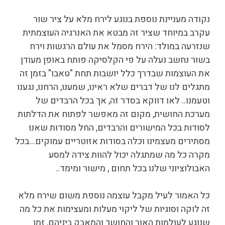
נקודה מעניינת נוספת בנוגע לירח מלא על ציר שור
עקרב במיוחד שציר זה מבטא את האנרגיה העוצמתית
שנזרעה במולד: הירח מסמל את עולם הרגשות וירח
בשור נחשב נעלה על פי הקלסיקה פותח באופן מעודן
את העוצמות שבדרך כלל יושבות תחת "טאבו" בזמן זה
מתגלים לנו של דברים שלא ראינו, שמענו, הרחנו, נגענו
וטעמנו.. לאו דווקא בסדר זה, אך בכל הרבדים של
מערכת החושית, מקום זה מאפשר לפתוח את הדלתות
לסודות בכל המישורים והרבדים, החל מסודות שאנו
מסתירים מעצמינו וכלה בסודות אזוטריים עמוקים…בכל
מקרה כל מה שמתגלה יכול להוות צידה למסע
האבולוציוני שלנו בכל תחום , מישור ומימד..
כל האמור לעיל מקבל עוצמה נוספת משום שירח מלא
זה לוקה וסוגיות של ליקוי מעלות ומעצימות את כל מה
שנוגע לעולמות האור והחושך והמאבק ביניהם, זמן