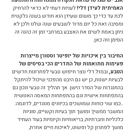
אגב יש שגרסו שזאת הנקודה ממנה החלה התנועה
האמיתית לעידן דלי!
לעניות דעתי לא כדאי להרחיק
לכת עד כדי כך משום שעידן הוא חודש בשנה גלקטית
ומסיבה זאת כל יום מדוד לשבעים שנה שלנו ולכן לא
ניתן באמת לשים את האצבע במרחבי זמן זה כהנה זה
הסימן וזה כאן.
החיבור בין איכויות של יופיטר וסטורן מייצרות
פעימות מתואמות של התדרים הכי בסיסים של
הטבע,
ובמזל דלי נוצר חיפוש טבעי לפתרונות חדשים
לבעיות ישנות, כן יש גם היבט מהפכני שיכול להיתקל
בהתנגדות של הסדר הישן. אך תהליך זה טבעי ונכון גם
בהתפתחות אישית וגם בהתפתחות המאסה האנושית
..כמו שני כוחות שמושכים בכיוונים מנוגדים, לדוגמה:
המשבר ממשיך ומושך תוך בעיות וקשיים, סוגיות
כלכליות וחברתיות, בריאותיות וקיומיות בעוד העתיד
מושך לפתרון קל ופשוט, לאיכות חיים אחרת,