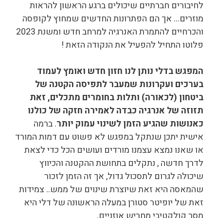
לחיבורים חברתיים שיכולים ברגע הראשון להראות
מוזרים… אך הם הפתרונות החדשים שמחוץ לקופסה
והכרחיים להתמרת האנרגיה למרחב חדש ומשנת 2023
פלוטו התחיל להפעיל את הנקודה הזאת !
המפגש בדלי נותן לנו חזון חדש ואומץ לעמוד
בערכים ועקרונות שמעבר לתפיסה הקטנה של
ביטחון (לכאורה) ותלות בחומרים מתכלים, זאת
תזוזה של אנרגיה כבדה לאמירה חזקה של כולנו
כאנושות שהגיע הזמן לשינוי עמוק יותר
. ברמה
אישית יתכן שנתקל במפגש לא פשוט עם דמות המורד
או שאנו נמצא עצמנו מורדים ועושים הכל כדי לצאת
לדרך חדשה , נתקלים בתחושת ההקטנה והכיווץ
שיכולה לגרום לתסכול גדול, אך זה הזמן לזכור
שהמאסה היא זאת שיוצרת שינוים של ממש.. צמידות
זאת של יופיטר סטורן במעלה הראשונה של דלי היא
מסר קולקטיבי מחריש אוזניים.