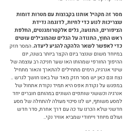
מסר זה מקהיל אותנו בקבוצות עם מטרות דומות
שצריכות לנוע כדי לחיות, לדוגמה נדידת
הציפורים, התנועה, גלים אלקטרומגנטים, החלפת
ראש החוץ, התנודה על הגלים שהמובילים עושים
כדי לאפשר לשאר הלהקה להגיע ליעדה.
המסר חזק
במיוחד משום שנוצר ביום הקצר ביותר בשנה, יום
ההיפוך החורפי שמהותו האו שער חניכה רב עוצמה של
שינוי אנרגיה, הימים מתחילים להתארך והאור מתחיל
נצח וגם כאן יש מסר חזק מאד של באנו חושך לגרש ..
במפגש על נקודת אפס היא תמיד נקודת אתחול של
אנרגיה וכששני שותפים השונים במהותם חוברים יחד
למסע משותף, יש לנו סיכוי מעולה להתחלה של מסע
חדשני שלא הכרנו עד כה עם דרך אחרת, סדר חדש
ועולם מיוחד וייחודי שמביא אוויר נקי..