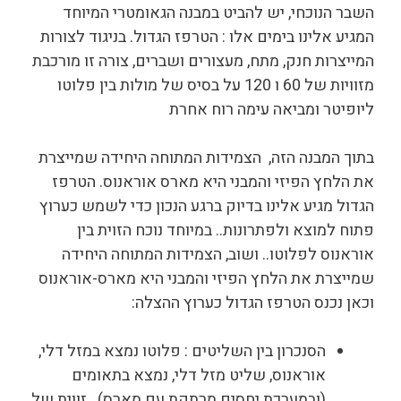
השבר הנוכחי, יש להביט במבנה הגאומטרי המיוחד
המגיע אלינו בימים אלו : הטרפז הגדול. בניגוד לצורות
המייצרות חנק, מתח, מעצורים ושברים, צורה זו מורכבת
מזוויות של 60 ו 120 על בסיס של מולות בין פלוטו
ליופיטר ומביאה עימה רוח אחרת
בתוך המבנה הזה, הצמידות המתוחה היחידה שמייצרת
את הלחץ הפיזי והמבני היא מארס אוראנוס. הטרפז
הגדול מגיע אלינו בדיוק ברגע הנכון כדי לשמש כערוץ
פתוח למוצא ולפתרונות.. במיוחד נוכח הזוית בין
אוראנוס לפלוטו.. ושוב, הצמידות המתוחה היחידה
שמייצרת את הלחץ הפיזי והמבני היא מארס-אוראנוס
וכאן נכנס הטרפז הגדול כערוץ ההצלה:
הסנכרון בין השליטים : פלוטו נמצא במזל דלי,
אוראנוס, שליט מזל דלי, נמצא בתאומים
(ובמערכת יחסים מרתקת עם מארס) . זווית של