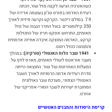
כשהאנרגיה הגיעה לקצה מזל שור, הכתה
רעידת האדמה בפורט טג'ון בעוצמה אדירה של
7.9 בסולם ריכטר. הקרקע נקרעה פיזית לאורך
350 קילומטרים. בשל התדר הגבוה של מזל
תאומים, התרחש אפקט חריג של התנזלות
קרקע , האדמה המוצקה איבדה אחיזה אדמתית
והתנהגה כנוזל רוטט.
1941
שבר הלוח האנטולי (טורקיה)
:
במהלך
מעבר אוראנוס לשולי תאומים, מארס לחץ על
המעלות האחרונות של שור. התוצאה הייתה
סדרת רעידות אדמה הרסניות לאורך השבר
האנטולי הצפוני , מערכת שבר גאולוגית
המחוברת ישירות לשבר הסורי-אפריקני של
אזורנו.
קריסת היסודות והמבנים האנושיים