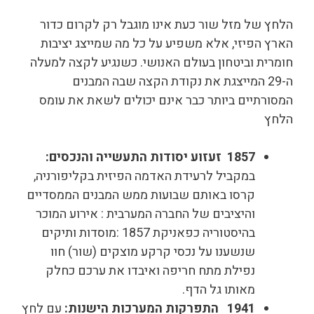
הלחץ של מזל שור כעת אינו מוגבל רק לקרום כדור
הארץ הפיזי, אלא משפיע על כל מה שמייצג יציבות
חומרית וביטחון בעולם האנושי. כשנגיע לקצה למעלה
ה-29 המייצגת את נקודת הקצה שבה המבנים
המסורתיים ביותר כבר אינם יכולים לשאת את עומס
הלחץ
1857
זעזוע יסודות התעשייה והנכסים
:
במקביל לרעידת האדמה הפיזית בקליפורניה,
קרסו באותם שבועות ממש המבנים הממסדיים
והיציבים של החברה המערבית : אירוע המוכר
בהיסטוריה כפאניקת 1857 :מוסדות ותיקים
שנשענו על נכסי קרקע מוצקים (שור) חוו
נפילת מתח חריפה ואיבדו את ערכם כחלק
מאותו גל הדף.
1941
התפרקות המערכות הישנות
:
עם לחץ