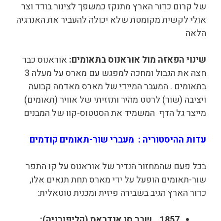
של קרום כדור הארץ מתנקז כמשפך לצינור בודד וצר
אולי לקשית מקומטת שלא יכולה להעביר את האנרגיה
הלאה
שינוי הפאזה מול אוראנוס בתאומים
:
אוראנוס כבר
חצה את הגבול ומחכה למפגש עם מארס על מעלה 3
בתאומים . המעבר המיידי של מארס מאדמה קבועה
ויציבה (שור) לרטט מהיר ותזזיתי של אוויר (תאומים)
מייצר גל הדף המשמיד את הסטטוס-קוו של המבנים
עדות ההיסטוריה : מעברי שור-תאומים קודמים
בכל פעם שהמחזור הנדיר של אוראנוס על קו התפר
שור-תאומים הופעל על ידי מארס תחת תנאים אלו,
כדור הארץ הגיב בשבירה פיזית ומכנית טוטאלית:
1857
שבר סן אנדראס (קליפורניה)
: