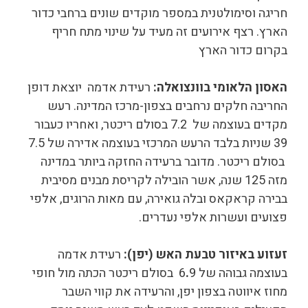
חריגה וסימולטנית במספר מוקדים שונים ברחבי כדור
הארץ. רצף אירועים זה מעיד על שינוי מתח חריף
בקרום כדור הארץ
האסון הלאומי בוונצואלה
:
רעידת אדמה יוצאת דופן
החריבה חלקים נרחבים בצפון-מרכז המדינה. רעש
מקדים בעוצמה של 7.2 בסולם ריכטר, ואחריו כעבור
39 שניות בלבד הרעש המרכזי בעוצמה אדירה של 7.5
בסולם ריכטר. מדובר ברעידה החזקה ביותר במדינה
מזה 125 שנה, אשר הובילה לקריסת מבנים מסיבית
בבירה קראקאס ובלה גואירה, עם מאות הרוגים, אלפי
פצועים ועשרות אלפי נעדרים.
זעזוע באיזור טבעת האש (יפן)
:
רעידת אדמה
בעוצמה גבוהה של 6
.
9 בסולם ריכטר הכתה מול חופי
מחוז איווטה בצפון יפן, והרעידה את קווי השבר