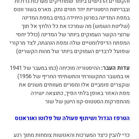
והקשרים הרגישים ביותר שמחזיקים מערכות גדולות
ובבריתות היסטוריות יחד חווים נתק. מארס בשור וונוס
במפת המדינה בסרטן היחידה במים במפת המדינה
(שליטת השמש) מה שמרכז את כל הלחץ אל תוך
ערוצי הקשר העמוקים ביותר של המדינה (כולל יחסי
המפתח הדיפלומטיים שלה ומפת הנהגתה, לצד מרקורי
שפועל לרבדים העמוקים ביותר של מהות הקשרים)
עדות העבר
:
ההיסטוריה מוכיחה (כמו במעבר של 1941
או במשבר התקשורתי והתשתיתי החריף של 1956)
שקצרים פומביים אלו ומסרים מעוותים משנים את
מפת האזור באופן בלתי הפיך, כתוצאה ישירה
מהתפרקות הסטטוס-קוו הישן של שור
הטרפז הגדול ושיתוף פעולה של פלוטו ואוראנוס
כדי להבין כיצד המערכות והאנושות צומחות מתוך רגע