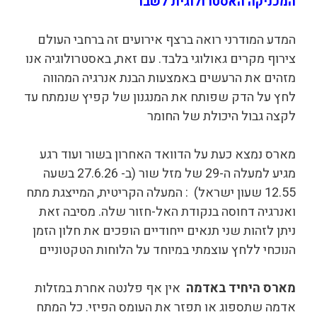
המכניקה האסטרולוגית לשבר
המדע המודרני רואה ברצף אירועים זה ברחבי העולם
צירוף מקרים גאולוגי בלבד. עם זאת, באסטרולוגיה אנו
מזהים את הרעשים באמצעות הבנת אנרגיה המהווה
לחץ על הדק שפותח את המנגנון של קפיץ שנמתח עד
לקצה גבול היכולת של החומר
מארס נמצא כעת על הדוואד האחרון בשור ועוד רגע
מגיע למעלה ה-29 של מזל שור (ב- 27.6.26 בשעה
12.55 שעון ישראל) : המעלה הקריטית, המייצגת מתח
ואנרגיה דחוסה בנקודת האל-חזור שלה. מסיבה זאת
ניתן לזהות שני תנאים ייחודיים הופכים את חלון הזמן
הנוכחי ללחץ עוצמתי במיוחד על הלוחות הטקטוניים
מארס היחיד באדמה
אין אף פלנטה אחרת במזלות
אדמה שתספוג או תפזר את העומס הפיזי. כל המתח