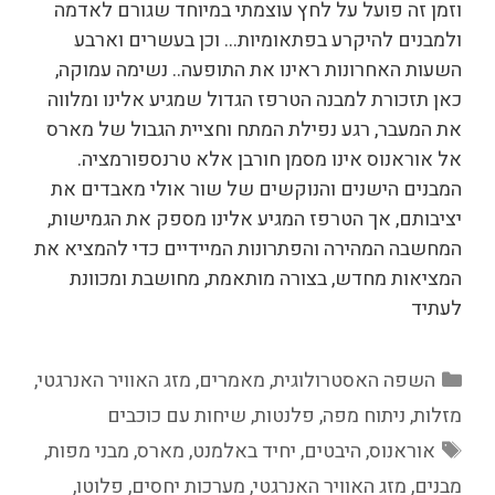
וזמן זה פועל על לחץ עוצמתי במיוחד שגורם לאדמה
ולמבנים להיקרע בפתאומיות… וכן בעשרים וארבע
השעות האחרונות ראינו את התופעה.. נשימה עמוקה,
כאן תזכורת למבנה הטרפז הגדול שמגיע אלינו ומלווה
את המעבר, רגע נפילת המתח וחציית הגבול של מארס
אל אוראנוס אינו מסמן חורבן אלא טרנספורמציה.
המבנים הישנים והנוקשים של שור אולי מאבדים את
יציבותם, אך הטרפז המגיע אלינו מספק את הגמישות,
המחשבה המהירה והפתרונות המיידיים כדי להמציא את
המציאות מחדש, בצורה מותאמת, מחושבת ומכוונת
לעתיד
קטגוריות
השפה האסטרולוגית
,
מאמרים
,
מזג האוויר האנרגטי
,
מזלות
,
ניתוח מפה
,
פלנטות
,
שיחות עם כוכבים
תגיות
אוראנוס
,
היבטים
,
יחיד באלמנט
,
מארס
,
מבני מפות
,
מבנים
,
מזג האוויר האנרגטי
,
מערכות יחסים
,
פלוטו
,