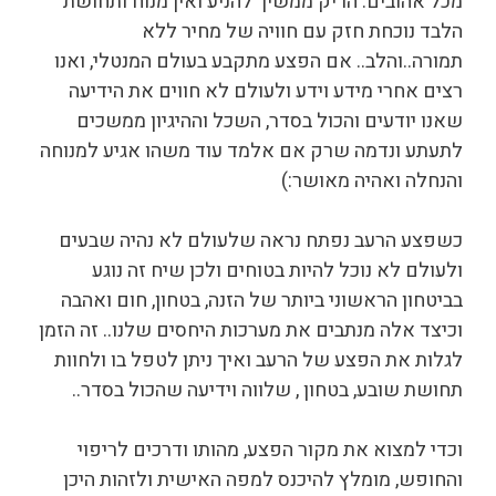
מכל אהובים. הריק ממשיך להניע ואין מנוח ותחושת
הלבד נוכחת חזק עם חוויה של מחיר ללא
תמורה..והלב.. אם הפצע מתקבע בעולם המנטלי, ואנו
רצים אחרי מידע וידע ולעולם לא חווים את הידיעה
שאנו יודעים והכול בסדר, השכל וההיגיון ממשכים
לתעתע ונדמה שרק אם אלמד עוד משהו אגיע למנוחה
והנחלה ואהיה מאושר:)
כשפצע הרעב נפתח נראה שלעולם לא נהיה שבעים
ולעולם לא נוכל להיות בטוחים ולכן שיח זה נוגע
בביטחון הראשוני ביותר של הזנה, בטחון, חום ואהבה
וכיצד אלה מנתבים את מערכות היחסים שלנו.. זה הזמן
לגלות את הפצע של הרעב ואיך ניתן לטפל בו ולחוות
תחושת שובע, בטחון , שלווה וידיעה שהכול בסדר..
וכדי למצוא את מקור הפצע, מהותו ודרכים לריפוי
והחופש, מומלץ להיכנס למפה האישית ולזהות היכן