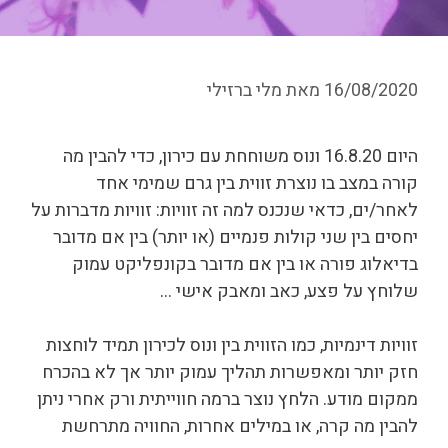
16/08/2020
מאת
מלי ברזילי
היום 16.8.20 ונוס משוחחת עם כירון, כדי להבין מה
קורה במצב בו נוצרת זווית בין גרם שמימי אחד
לאחר/ים, כדאי שנכנס למה זה זוויות: זוויות מדברות על
יחסים בין שני קולות פנמיים (או יותר) בין אם מדובר
בדיאלוג פורה או בין אם מדובר בקונפליקט עמוק
שלוחץ על פצע, כאב ומאבק אישי …
זוויות דינמיות, כמו הזווית בין ונוס לכירון תמיד לוחצות
חזק יותר ומאפשרות תהליך עמוק יותר אך לא בהכרח
ממקום מודע. הלחץ נוצר ברמה חווייתית ורק אחרי ניתן
להבין מה קרה, או במילים אחרות, החוויה מתרחשת