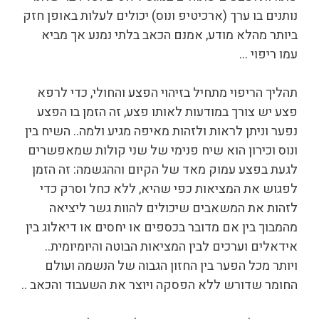
נותנים בו ערך (ארכיטיפ ונוס) יכולים לעלות באופן חזק
ביותר מהלא מודע, אמנם הכאב בלתי נמנע אך מביא
עמו ריפוי …
תהליך הריפוי מתחיל בזיהוי הפצע והחולי, כדי לרפא
פצע יש צורך במודעות לאותו פצע, זה הזמן בו הפצע
נפער וניתן לראות ולזהות מאיפה מגיע ולמה.. השיח בין
ונוס וכירון הוא שיח פנימי של שני קולות שמאפשרים
לגעת בפצע עמוק מאד של הקיום וההגשמה: זה הזמן
לפגוש את המציאות כפי שהיא, ללא כחל וסרק כדי
לזהות את המשאבים שיכולים להוות גשר ליציאה
מהמבוך בין אם מדובר בכספים או יחסים או דיאלוג בין
אידאלים וערכים לבין המציאות הבוטה והיומיומית..
ויותר מכל הפער בין החזון הגבוה של הנשמה ועולם
החומר שדורש ללא הפסקה ויוצר את השעבוד והכאב ..