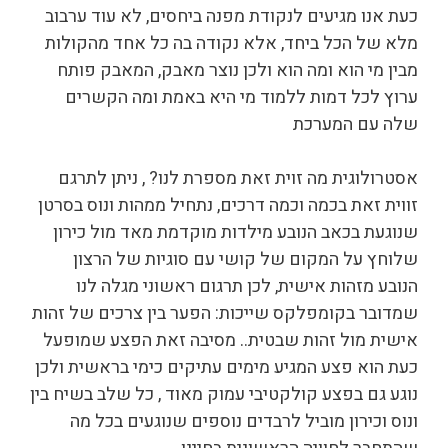
כעת אנו מגיעים לנקודת מפנה ביחסים, לא עוד ערבוב
מלא של הכל ביחד, אלא נקודה בה כל אחד מהקולות
מבין מי הוא ומה הוא ולכן נוצר מאבק, המאבק פותח
ערוץ לכל דמות ללמוד מי היא באמת ומה הקשרים
שלה עם המערכת
אסטרולוגית מה זוית זאת מספרת לנו? , ניתן לתרגם
זווית זאת בכמה וכמה דרכים, נתחיל ממהות ונוס בסרטן
שנוגעת בכאב הנובע מילדות מוקדמת מאד מול כירון
שלוחץ על המקום של קושי עם סוגיות של הרצון
הנובע מזהות אישית, לכן תרגום ראשוני מגלה לנו
שמדובר בקומפלקס שייכות: הפער בין צרכים של זהות
אישית מול זהות שבטית.. מסיבה זאת הפצע שמופעל
כעת הוא פצע המגיע מימים עתיקים כימי בראשית ולכן
נוגע גם בפצע קולקטיבי עמוק מאוד , כל שלב בשיח בין
ונוס וכירון מוביל לרבדים נוספים שנוגעים בכל מה