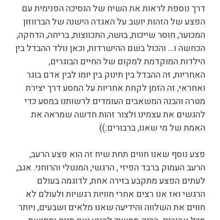
דרך נוספת לראות את השיח של הנסיכה הפנימית עם
הפצע של הזהות יושב על האגדה הישנה של הברווזון
המכוער, חוסר שייכות, בושה, התכווצות, בריחה, הדחקה,
הכחשה ו… והכול בשם ההישרדות, וכאן נולד ההבדל בין
הילדות המוקדמת למקום של החיים הבוגרים,
האחריות, זה ההבדל בין תינוק בין יומו לבין אדם בוגר
ואחראי, זה הזמן לקחת אחריות על המסע דרך יצירת
מטרה והבנה המשאבים העומדים לרשותנו במסע כדי
להגשים את עצמינו ולצור זהות חדשה שמראה את
האמת של מי שאנו, ברבורים:))
פצע נוסף שאנו חווים תחת שיח זה הוא פצע הרעב,
הרעב העמוק ברבד הפיזי , הרגשי, המנטלי והרוחני. אגב,
לעתים הפצע מתקבע בזירה אחת, לדוגמה בעולם
הרגשי ואז אנו רצים אחרי חוויות רגשיות ולעולם לא
חווים את השלווה והידיעה שאנו מלאים ושבעים, ויותר