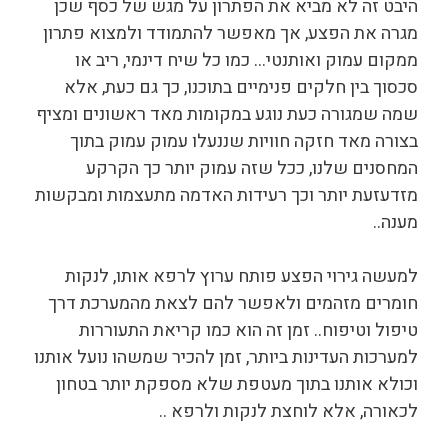
היבט זה לא מביא את הפתרון על מגש של כסף שכן
מגרה את הפצע, אך מאפשר להתמודד ולמצוא פתרון
ממקום עמוק ואותנטי… כמו כל שיח דינמי, ריב או
סכסוך בין חלקים פנימיים בתוכנו, כך גם כעת, אלא
שמה שמגורה כעת נוגע במקומות מאד ראשונים ומציף
בצורה מאד חזקה חוויות שננעלו עמוק עמוק בתוך
המחסנים שלנו, ככל שזה עמוק יותר כך הקרקע
מזדעזעת יותר וכך רעידות האדמה מתעצמות ומבקשות
מענה..
למעשה גירוי הפצע פותח ערוץ לרפא אותו, לנקות
חומרים מזהמים ולאפשר להם לצאת מהמערכת דרך
טיפול וטיפוח.. זמן זה הוא כמו קריאת התעוררות
למערכות העדינות ביותר, זמן להכיר שמשהו נועל אותנו
וכולא אותנו בתוך מעטפת שלא מספקת יותר בטחון
לכאורה, אלא לוחצת לנקות ולרפא ..