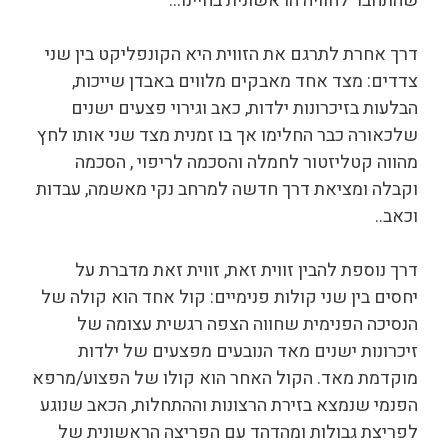
שהתחבר לחוויה הראשונית בחיינו…
דרך אחרת לתרגם את הזווית היא הקונפליקט בין שני
צדדים: מצד אחד מאבקים מלווים באבדן שייכות,
הבלעות בזיכרונות ילדות, כאב וגירוי פצעים ישנים
שלכאורה כבר החלימו אך בו זמנית מצד שני אותו לחץ
מהווה קטליזטור לחמלה והסכמה לריפוי , הסכמה
וקבלה ומציאת דרך חדשה למרחב נקי מאשמה, עבדות
וכאב..
דרך נוספת להבין זווית זאת, זווית זאת מדברת על
יחסים בין שני קולות פנימיים: קול אחד הוא קולה של
הנסיכה הפנימית שחווה הצפה רגשית עצומה של
זיכרונות ישנים מאד הנובעים מפצעים של ילדות
מוקדמת מאד. הקול האחר הוא קולו של הפצוע/מרפא
הפנמי שנמצא בזירת הרצונות וההתחלות, הכאב שנוגע
לפריצת גבולות ומהדהד עם הפריצה הראשונית של