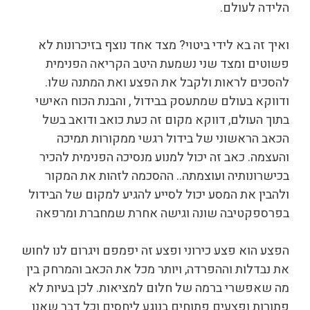
הלידה לעולם.
ואיך זה בא לידי ביטוי? מצד אחד נוצף בזיכרונות לא
פשוטים ומצד שני נשמעת היטב הקריאה הפנימית
להסכים לראות ולקבל את הפצע ואת המתנה שלו.
ודווקא בעולם שמתעסק בבידול , והבנת הכוח האישי
בתוך העולם, דווקא מקום זה כעת כואב ודואב בשל
הכאב הראשוני של בידול רגשי ממקורות תמיכה
והעצמה. כאב זה יכול למנוע מנסיכה הפנימית להכיר
בכישרונותיה ועוצמתה.. ההסכמה לזהות את המקור
ולהבין את המסע יכול לסייע להגיע למקום של הבידול
בפרספקטיבה שונה וגישה אחרת שמחברת ומרפאה
הפצע הוא פצע כירוני ופצע זה יפמפם ויגרום לנו לחוש
את נבדלות וההפרדה, ויותר מכל את הכאב והמרחק בין
מה שאפשרי ברמה של חלום למציאות. לכן בעיות לא
פתורות ופצעים פתוחים בנוגע ליחסים וכל דבר שאנו