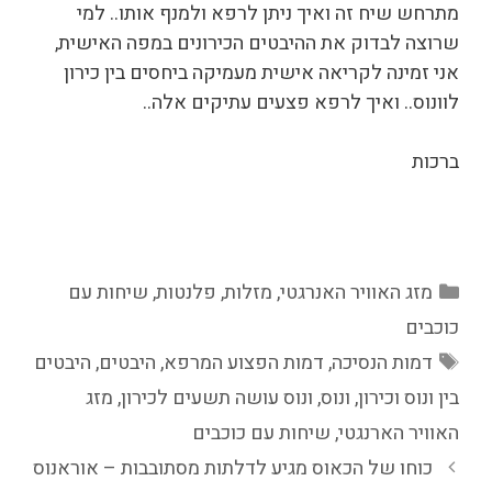
מתרחש שיח זה ואיך ניתן לרפא ולמנף אותו.. למי
שרוצה לבדוק את ההיבטים הכירונים במפה האישית,
אני זמינה לקריאה אישית מעמיקה ביחסים בין כירון
לוונוס.. ואיך לרפא פצעים עתיקים אלה..
ברכות
קטגוריות
מזג האוויר האנרגטי
,
מזלות
,
פלנטות
,
שיחות עם
כוכבים
תגיות
דמות הנסיכה
,
דמות הפצוע המרפא
,
היבטים
,
היבטים
בין ונוס וכירון
,
ונוס
,
ונוס עושה תשעים לכירון
,
מזג
האוויר הארנגטי
,
שיחות עם כוכבים
כוחו של הכאוס מגיע לדלתות מסתובבות – אוראנוס