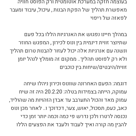
בעוצמה חזקה במערכת אוטומטית ורק הפוסט חוויה
מאפשרת תהליך של הפקת הבנות , עיכול, עיבוד ומעבר
לפאזה של ריפוי
במהלך חיינו נפגוש את האנרגיות הללו בכל פעם
שתיוצר זווית דינמית בין ונוס לכירון , המפגש החוזר
ונשנה עם אנרגיות אלה יכול לעזור להבנות טרום תהליך
ולא רק לפוסט תהליך.. ממקום זה מומלץ לנהל יומן
זווית/היבטים/שיחות בין כוכבים
דוגמה: הפעם האחרונה שוונוס וכירון ניהלו שיחה
עמוקה, הייתה בצמידות בטלה: 20.2.20 היה זה שיח
עמוק מאד והכול התערבב עד אבדן הזהויות מה שהוליד,
כאב, כעס, תסכול, יאוש, צער, דכדוכך ו.. לאחר מכן ונוס
נכנסה לרטרו ולכן נדרש פי כמה וכמה יותר זמן כדי
להבין מה קורה ואיך לעבוד ולעבד את הפצעים הללו