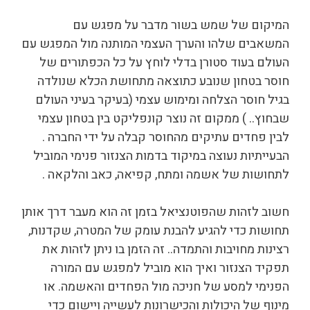
המיקום של שמש בשור מדבר על מפגש עם
המשאבים שלהו והערך העצמי המותנה מול המפגש עם
העולם בעוד סטורן בדלי לוחץ על כל הכפתורים של
חוסר בטחון שנובע כתוצאה מתחושת הכלא שנולדה
בגיל חוסר הצלחה ומימוש עצמי (בעיקר בעיני העולם
שבחוץ.. ) ממקום זה נוצר קונפליקט בין בטחון עצמי
לבין פחדים עתיקים מהחוסר קבלה על ידי החברה .
הבעייתיות נעוצה במיקוד בדמות הצנזור פנימי המוביל
לתחושות של אשמה ומתח, קפיאה, כאב והלקאה .
חשוב לזהות שהפוטנציאל בזמן זה הוא מעבר דרך אותן
תחושות כדי להגיע להבנת עומק של המטרה, שקדנות,
רצינות מחויבות והתמדה.. זה הזמן בו ניתן לזהות את
תפקיד הצנזור ואיך הוא מוביל למפגש עם המורה
הפנימי למסע של חניכה מול הפחדים והאשמה. או
מינוף של היכולות והכישרונות לעשייה ויישום כדי