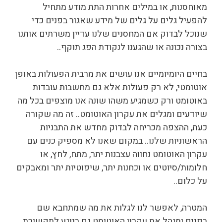
מאוחסנות, או במילים אחרות התת מודע מתחיל
להפעיל גלים על גלים של מידע שאגור בפנים כדי
שנוכל לבדוק אם המחסנים שלנו עדיין משרתים אותנו
בצורה נכונה או שהגענו לנקודת הפג תוקף..
בחיים היומיומיים אנו עושים את מרבית הפעולות באופן
אוטומטי, לא רק פעולות אלא גם מחשבות עובדות
באוטומט ורק כשמגיע משהו שונה אנו מוצפים בכל מה
שיודעים ומגלים את עקרון האוטומט.. זה מה שקורה
כעת, ההצפה מכריחה לבדוק מחדש את התבניות
הראשוניות שלנו.. במקום שאנו לא מספיק כנים עם
עקרון האוטומט נחווה עצבנות יתר, מתח, לחץ, או
חלומות/סיוטים או וכחנות יתר, שיפוטיות יתר ומאבקים
על כלום..
המטרה, לאפשר לנו לגלות את מה שמתחבא שם
בפנים ומנהל את עקרון האוטומט גם בנוגע לתקשורת