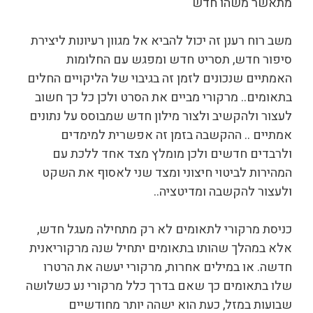
מתאשר משהו חדש
משב רוח רענן זה יכול להביא אל מגוון רעיונות ליצירת
סיפור חדש, תסריט חדש ומפגש עם החלומות
האמתיים שנכונים לזמן זה בגיבוי של הליקויים החלים
בתאומים.. מרקורי מביים את הסרט ולכן כל כך חשוב
לעצור ולהקשיב ולצור מילון חדש שמבוסס על נתונים
אמתיים .. ההקשבה בזמן זה אפשרית למימדים
ולרבדים חדשים ולכן מומלץ מצד אחד ללכת עם
המהירות לביטוי חיצוני ומצד שני לאסוף את השקט
ולעצור להקשבה ומדיטציה..
כניסת מרקורי לתאומים לא רק מתחילה מעגל חדש,
אלא במהלך שהותו בתאומים יתחיל שנה מרקוריאנית
חדשה. או במילים אחרות, מרקורי יעשה את הרטרו
שלו בתאומים כך שאם בדרך כלל מרקורי נע כשלושה
שבועות במזל, כעת הוא ישהה יותר מחודשיים