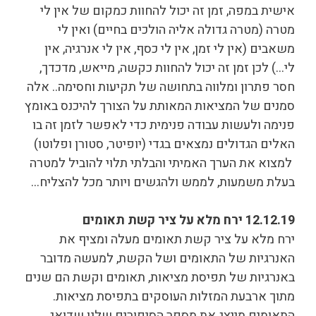
אישית במפה, זמן זה יכול להחוות כמקום של אין לי
מטרה (מטרה גדולה אליה הולכים בחיים) ואין לי
משאבים (אין לי זמן, אין לי כסף, אין לי אנרגיה, אין
לי…) לכן זמן זה יכול להחוות כקשה, מייאש, מדכדך,
חסר פתרון ומלווה בתחושה של תקיעות וחסימה.. אלה
סמנים של המציאות המאותת על הצורך להיכנס באומץ
פנימה ולעשות עבודה פנימית כדי לאפשר לזמן זה בו
האלים הגדולים נמצאים בגדי (יופיטר, סטורן ופלוטו)
למצוא את הערך האמיתי והבלתי תלוי להוביל למטרה
בעלת משמעות, לממש ולהגשים ויותר מכל להצליח…
12.12.19 ירח מלא על ציר קשת תאומים
ירח מלא על ציר קשת תאומים מעלה ומציף את
האנרגיות של התאומים ושל הקשת, למעשה מדובר
באנרגיות של תפיסת מציאות, תאומים וקשת הם שנים
מתוך ארבעת המזלות העוסקים בתפיסת מציאות.
התאומים מייצג את מספר הסיפורים שלנו שדואג