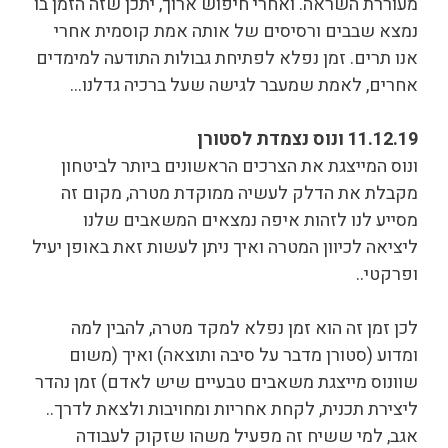
מעוררת השראה. ואחרי חיפוש ארוך, יתכן שזה הזמן בו
נמצא שבבים ורסיסים של אותה אמת קוסמית אחרי
אנו תרים. זמן נפלא לפתיחת גבולות התודעה למימדים
אחרים, לאמת שמעבר לגישה שעל ברכיה גדלנו…
11.12.19 ונוס נצמדת לסטורן
ונוס המייצגת את הצרכים הראשונים ביותר לביטחון
מקבלת את הדלק לעשיה ממוקדת מטרה, מקום זה
מסייע לנו לזהות איפה נמצאים המשאבים שלנו
ליציאה לכיוון המטרה ואיך ניתן לעשות זאת באופן יעיל
ופרקטי..
לכן זמן זה הוא זמן נפלא למקד מטרה, להבין למה
ומדוע (סטורן מדבר על סיבה ותוצאה) ואיך (משום
שוונוס מייצגת משאבים טבעיים שיש לאדם) זמן נהדר
ליצירת תכנית, לקחת אחריות ומחויבות ולצאת לדרך..
אגב, למי ששיח זה מפעיל משהו שזקוק לעבודה