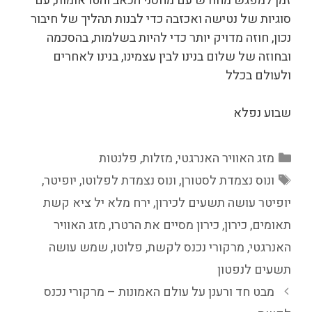
זמן למפגש מחודש עם מחסני הכאב והטראומות, עם
סוגיות של נטישה ואכזבה כדי לבנות תהליך של חיבור
נכון, חוזה מדויק יותר כדי להיות בשלמות, בהסכמה
ובחוזה של שלום בנינו לבין עצמינו, בנינו לאחרים
ולעולם בכלל
שבוע נפלא
קטגוריות
מזג האוויר האנרגטי
,
מזלות
,
פלנטות
תגיות
ונוס נצמדת לסטורן
,
ונוס נצמדת לפלוטו
,
יופיטר
,
יופיטר עושה תשעים לכירון
,
ירח מלא יל ציא קשת
תאומים
,
כירון
,
כירון מסיים את הרטרו
,
מזג האוויר
האנרגטי
,
מרקורי נכנס לקשת
,
פלוטו
,
שמש עושה
תשעים לנפטון
מבט חד ורענן על עולם האמונות – מרקורי נכנס