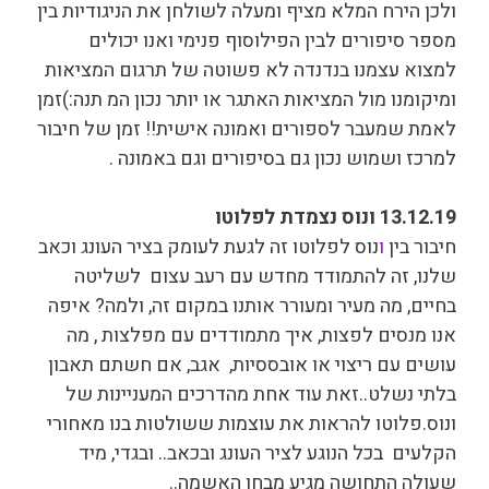
ולכן הירח המלא מציף ומעלה לשולחן את הניגודיות בין
מספר סיפורים לבין הפילוסוף פנימי ואנו יכולים
למצוא עצמנו בנדנדה לא פשוטה של תרגום המציאות
ומיקומנו מול המציאות האתגר או יותר נכון המ תנה:)זמן
לאמת שמעבר לספורים ואמונה אישית!! זמן של חיבור
למרכז ושמוש נכון גם בסיפורים וגם באמונה .
13.12.19 ונוס נצמדת לפלוטו
חיבור בין
ו
נוס לפלוטו זה לגעת לעומק בציר העונג וכאב
שלנו, זה להתמודד מחדש עם רעב עצום לשליטה
בחיים, מה מעיר ומעורר אותנו במקום זה, ולמה? איפה
אנו מנסים לפצות, איך מתמודדים עם מפלצות , מה
עושים עם ריצוי או אובססיות, אגב, אם חשתם תאבון
בלתי נשלט..זאת עוד אחת מהדרכים המעניינות של
ונוס.פלוטו
להראות את עוצמות ששולטות בנו מאחורי
הקלעים בכל הנוגע לציר העונג ובכאב.. ובגדי, מיד
שעולה התחושה מגיע מבחן האשמה..