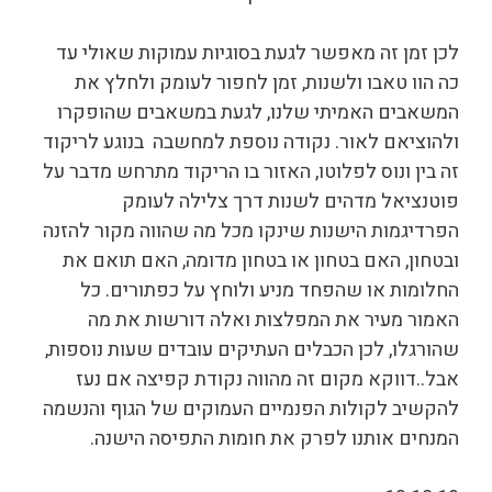
לכן זמן זה מאפשר לגעת בסוגיות עמוקות שאולי עד
כה הוו טאבו ולשנות, זמן לחפור לעומק ולחלץ את
המשאבים האמיתי שלנו, לגעת במשאבים שהופקרו
ולהוציאם לאור. נקודה נוספת למחשבה בנוגע לריקוד
זה בין ונוס לפלוטו, האזור בו הריקוד מתרחש מדבר על
פוטנציאל מדהים לשנות דרך צלילה לעומק
הפרדיגמות הישנות שינקו מכל מה שהווה מקור להזנה
ובטחון, האם בטחון או בטחון מדומה, האם תואם את
החלומות או שהפחד מניע ולוחץ על כפתורים. כל
האמור מעיר את המפלצות ואלה דורשות את מה
שהורגלו, לכן הכבלים העתיקים עובדים שעות נוספות,
אבל..דווקא מקום זה מהווה נקודת קפיצה אם נעז
להקשיב לקולות הפנמיים העמוקים של הגוף והנשמה
המנחים אותנו לפרק את חומות התפיסה הישנה.