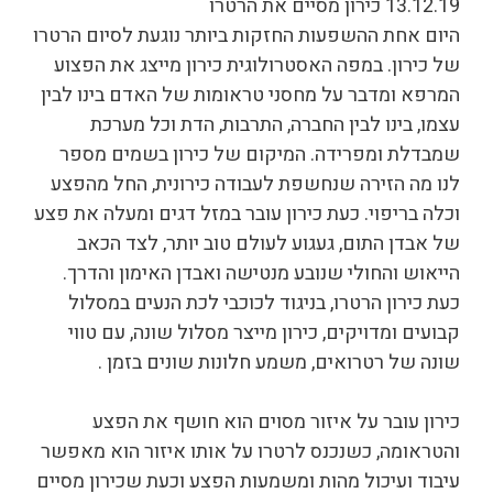
13.12.19 כירון מסיים את הרטרו
היום אחת ההשפעות החזקות ביותר נוגעת לסיום הרטרו
של כירון. במפה האסטרולוגית כירון מייצג את הפצוע
המרפא ומדבר על מחסני טראומות של האדם בינו לבין
עצמו, בינו לבין החברה, התרבות, הדת וכל מערכת
שמבדלת ומפרידה. המיקום של כירון בשמים מספר
לנו מה הזירה שנחשפת לעבודה כירונית, החל מהפצע
וכלה בריפוי. כעת כירון עובר במזל דגים ומעלה את פצע
של אבדן התום, געגוע לעולם טוב יותר, לצד הכאב
הייאוש והחולי שנובע מנטישה ואבדן האימון והדרך.
כעת כירון הרטרו, בניגוד לכוכבי לכת הנעים במסלול
קבועים ומדויקים, כירון מייצר מסלול שונה, עם טווי
שונה של רטרואים, משמע חלונות שונים בזמן .
כירון עובר על איזור מסוים הוא חושף את הפצע
והטראומה, כשנכנס לרטרו על אותו איזור הוא מאפשר
עיבוד ועיכול מהות ומשמעות הפצע וכעת שכירון מסיים