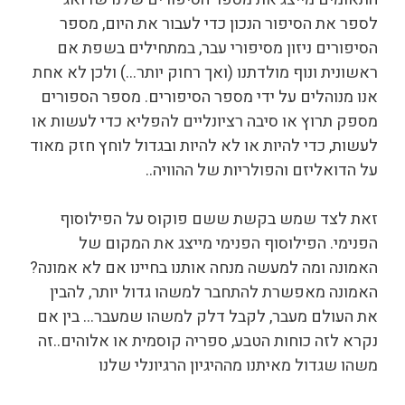
לספר את הסיפור הנכון כדי לעבור את היום, מספר
הסיפורים ניזון מסיפורי עבר, במתחילים בשפת אם
ראשונית ונוף מולדתנו (ואך רחוק יותר…) ולכן לא אחת
אנו מנוהלים על ידי מספר הסיפורים. מספר הספורים
מספק תרוץ או סיבה רציונליים להפליא כדי לעשות או
לעשות, כדי להיות או לא להיות ובגדול לוחץ חזק מאוד
על הדואליזם והפולריות של ההוויה..
זאת לצד שמש בקשת ששם פוקוס על הפילוסוף
הפנימי. הפילוסוף הפנימי מייצג את המקום של
האמונה ומה למעשה מנחה אותנו בחיינו אם לא אמונה?
האמונה מאפשרת להתחבר למשהו גדול יותר, להבין
את העולם מעבר, לקבל דלק למשהו שמעבר… בין אם
נקרא לזה כוחות הטבע, ספריה קוסמית או אלוהים..זה
משהו שגדול מאיתנו מההיגיון הרגיונלי שלנו