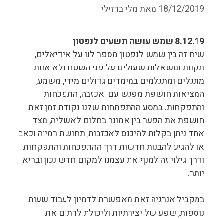
18/12/2019
מאת
מלי ברזילי
8.12.19 שמש עושה תשעים לנפטון
שיח זה בין שמש
לנפטון מספר לנו על אידיאלים,
תקוות ומשאלות שעולים על פני השטח ולא אחת
מתגלים ומתגלמים במימדים גדולים מידי, משמע,
המציאות חושפת מפגש עם אכזבה, התפכחות
והתפקחות. במסע ההתפתחות שלנו נקודת זמן זאת
חושפת את הפער בין אמונה בחלום לאשליה, מצד
אחד ניתן בקלות להיכנס לאכזבות, תחושת רמייה וכאב
או להגיע להבנות חדשות דרך ההתפכחות והתפקחות
ודרך גילוי זה למנף את עצמנו למקום חדש נכון ובריא
יותר.
במקביל אנרגיה זאת מאפשרת לדמיון לעבוד שעות
נוספות, שפע של יצירתיות וליכולת לרתום את