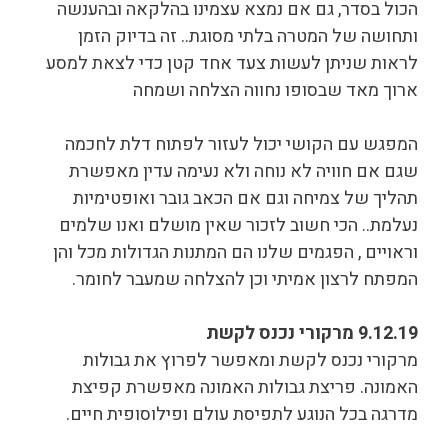
הכול בסדר, גם אם נמצא עצמינו בהלקאה ובהענשה
ותחושה של המטרה בלתי מסוגת.. זה בדיוק הזמן
לראות שניתן לעשות צעד אחד קטן כדי לצאת למסע
ארוך מאד שבסופו נחווה הצלחה ושמחה
המפגש עם הקושי יכול לעזור לפתוח דלת לחכמה
שגם אם חוויה לא נוחה ולא נעימה עדין מאפשרת
תהליך של צמיחה וגם אם הכאב גובר ואופטימיות
נעלמת.. הכי חשוב לזכור שאין מושלם ואנו שלמים
וראויים , הפגמים שלנו הם המתנות הגדולות מכל והן
המפתח לרצון אמיתי וכן להצלחה שמעבר לחומר.
9.12.19 מרקורי נכנס לקשת
מרקורי נכנס לקשת ומאפשר לפרוץ את גבולות
האמונה. פריצת גבולות האמונה מאפשרת קפיצת
מדרגה בכל הנוגע לתפיסת עולם ופילוסופית חיים.