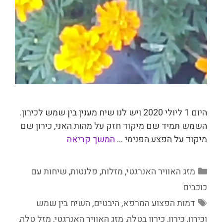
היום 1 ליולי 2020 ויש לנו שיח מענין בין שמש לכירון.
השמש תמיד שם מיקוד חזק על מהות האני, כירון שם
מיקוד על הפצע הפנימי …
המשך קריאה
קטגוריות
מזג האוויר האנרגטי
,
מזלות
,
פלנטות
,
שיחות עם
כוכבים
תגיות
דמות הפצוע המרפא
,
היבטים
,
השיח בין שמש
וכירון
,
כירון
,
כירון בטלה
,
מזג האוויר האנרגטי
,
מזל טלה
,