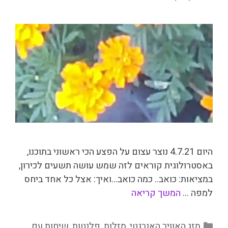
היום 4.7.21 נוצר עצום על הפצע הכי ראשוני בתוכנו,
באסטרולוגית קוראים לזה שמש עושה תשעים לכירון,
במציאות: כואב.. כמה כואב…ואיך: אצל כל אחד ביחס
למפה …
המשך קריאה
קטגוריות
מזג האוויר האנרגטי
,
מזלות
,
פלנטות
,
שיחות עם