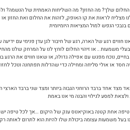
חלום שלך? מה החזון? מה השליחות האמתית של הנשמה? ולמה
ו מצליח לראות את קו האופק, לזהות את החלום ואת החזון או ל
ם בנבכי הנפש למול המציאות היומיומית
ו חווים רגע של הארה, רגע של חיבור לגן עדן פנימי עם ידיעה
לי משמעות .. או זיהוי החלום לוחץ לנו על המרחק שלנו מהחלום
יים, נוכח מפגש עם אפילה גדולה, או שאנו חווים את הרגע בו ה
חסד או אולי סליחה ומחילה כדי שהדלות תפתחנה ונוכל לחזור
אד מצד אחד ברבד הרוחני הגבוה ביותר ומצד שני ברבד הארצי הפ
ולצאת למסע לגילוי והבנה מי אנו באמת
ו טיפה אחת קטנה באוקיאנוס ענק של היקום …אך לכל טיפה יש 
ו בעל משמעות עצומה ביכולת שלו להיות הוא לתרום לאותה רק