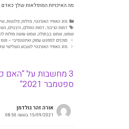
מה האיכויות המופלאות שלך כאדם (ט
קטגוריות
מזג האוויר האנרגטי
,
מזלות
,
פלנטות
,
שיח
תגיות
דמות הגיבור
,
דמות החולם
,
היבטים
,
השיח
שמש
,
שמש בבתולה
,
שמש עושה מולות לנפ
מוכנים למפגש עמוק ואינטנסיבי – ונוס נ
מזג האוויר האנרגטי לשבוע השלישי של ס
3 מחשבות על “האם כ
ספטמבר 2021”
אורה זהר גולדמן
15/09/2021 בשעה 08:50