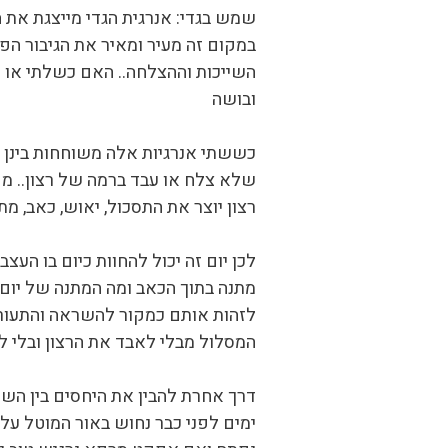
שמש בגדי: אנרגית הגדי מייצגת את 
במקום זה מעיר ומאיר את הגיבור ה
השייכות וההצלחה.. האם כשלתי או ה
ובושה
כששתי אנרגיות אלה משוחחות בינן לב
שלא צלח או עבד ברמה של רצון.. מק
רצון יוצר את התסכול, יאוש, כאב, מת
לכן יום זה יכול להחוות כיום בו ה
מתנה בתוך הכאב ומה המתנה של יום ז
לזהות אותם כמקור להשראה והתעוררו
המסלול מבלי לאבד את הרצון ובלי ל
דרך אחרת להבין את היחסים בין השמ
ימים לפני כבר נחוש באור המוטל על