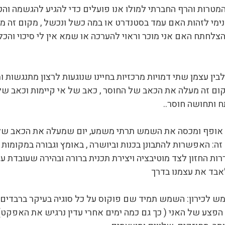
המטרות והרף החברתי למולו אנו פועלים כדי להגיע להגשמה והכ
פנימי לזהות האם עמד בסטנדרט או במה כשל ונכשל , מקום זה
צלחתח האם אני מוכר וראוי להערכה או שמא אין לי סיכוי וה
ין עצמן שתי דמויות מרכזיות בחיינו שנוגעות לרצון מתנגשות 
ום זה מעלה את הכאב של החוסר , כאב של אי קיימות וכאב של 
ח ותחושה חוסר..
עצב אופף ומכסה את השמש תרתי משמע, יום שמעלה את הכאב של ה
ה: האפשרות להתבונן בכנות וביושרה , באומץ וגבורה במקומות ה
ת החזון לצד מוטיבציה ויצירת תכנית ברורה ובהירה שעובדת ע
אבד את עצמנו בדרך
ש לכירון: השמש תמיד שם פוקוס על כל סוגיה בעיקר ברבדים 
 הפצע של האני ( כך גם כמה ימים אחרי עדין נרגיש את האפק