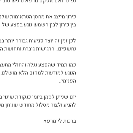
נפתח ואם אפקט מרפא נרגיש טוב יות
כירון מייצג את מחסן הטראומות שלנו
בין כירון לבין השמש נוגע בפצע של הא
לכן זמן זה יוצר פגיעות גבוהה יותר
נחשפים.. הרגישות גוברת ותחושת ה
כמו תמיד שהפצע נגלה והחולי מתעצם, 
הנוגע למודעות למקום הלא מושלם, פ
הפנימי..
יום שניתן לסמן ביומן כנקודת שינו
להגיע ולצור מסלול מחודש שנותן מע
ברכות ליומרפא