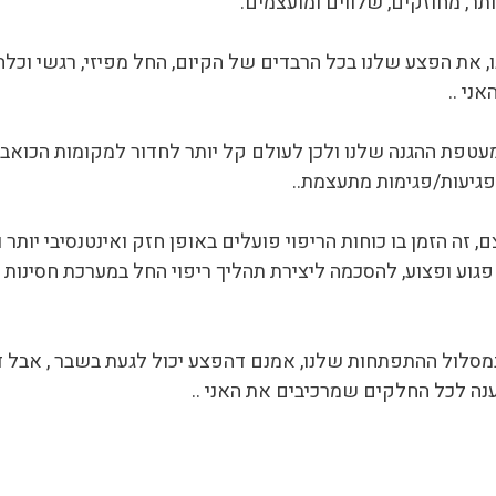
ר, מחוזקים, שלווים ומועצמים.
, את הפצע שלנו בכל הרבדים של הקיום, החל מפיזי, רגשי וכלה
ני ..
 במעטפת ההגנה שלנו ולכן לעולם קל יותר לחדור למקומות הכוא
פגיעות/פגימות מתעצמת..
זה הזמן בו כוחות הריפוי פועלים באופן חזק ואינטנסיבי יותר ול
גוע ופצוע, להסכמה ליצירת תהליך ריפוי החל במערכת חסינות ו
י במסלול ההתפתחות שלנו, אמנם דהפצע יכול לגעת בשבר , אבל
נה לכל החלקים שמרכיבים את האני ..