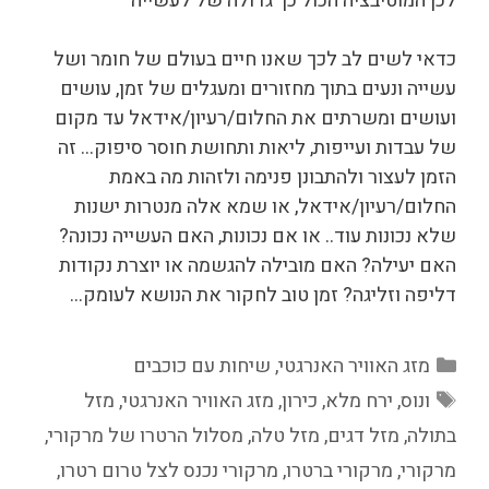
לכן המוטיבציה הכול כך גדולה של לעשייה
כדאי לשים לב לכך שאנו חיים בעולם של חומר ושל
עשייה ונעים בתוך מחזורים ומעגלים של זמן, עושים
ועושים ומשרתים את החלום/רעיון/אידאל עד מקום
של עבדות ועייפות, ליאות ותחושת חוסר סיפוק… זה
הזמן לעצור ולהתבונן פנימה ולזהות מה באמת
החלום/רעיון/אידאל, או שמא אלה מנטרות ישנות
שלא נכונות עוד.. או אם נכונות, האם העשייה נכונה?
האם יעילה? האם מובילה להגשמה או יוצרת נקודות
דליפה וזליגה? זמן טוב לחקור את הנושא לעומק…
קטגוריות
מזג האוויר האנרגטי
,
שיחות עם כוכבים
תגיות
ונוס
,
ירח מלא
,
כירון
,
מזג האוויר האנרגטי
,
מזל
בתולה
,
מזל דגים
,
מזל טלה
,
מסלול הרטרו של מרקורי
,
מרקורי
,
מרקורי ברטרו
,
מרקורי נכנס לצל טרום רטרו
,