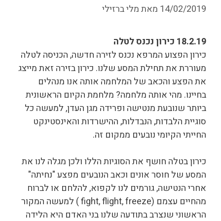
14/02/2019
מאת
מלי ברזילי
18.2.19 כירון נכנס לטלה
כירון הפצוע המרפא נכנס לזירה חדשה, הכניסה לטלה
מעוררת את תחילת המסע שלנו. כירון בזירה זאת מייצג
את הפצע והכאב של המלחמה אותה אנו מנהלים
בחיינו. מהי אותה מלחמה? מלחמת הקיום הראשונית
ביותר שנובעת מנטישה ופרידה מגן העדן, למעשה כל
סוגיית הלבדות, הנבדלות, ההישרדות והאינסטינקט
החייתי הקיומי נובעים ממקום זה.
כירון בטלה חושף את הסוגיות הללו ולכן מגלה לנו את
המסע של חוסר אונים וכאב הנובעים מפצע "נחיתה"
אחרי הנטישה, גורמים לנו לקפוא, להלחם או לברוח
מהחיים עצמם (fight, flight, freeze ) למעשה המקור
הראשוני שנצרב בתודעה שלנו בני האדם היא הלידה