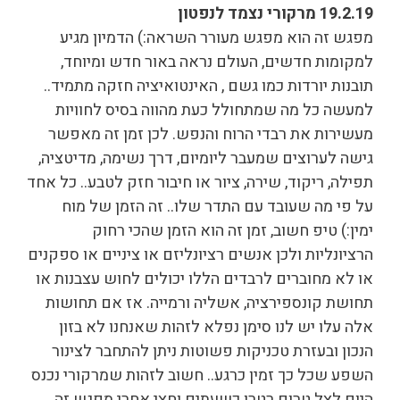
19.2.19 מרקורי נצמד לנפטון
מפגש זה הוא מפגש מעורר השראה:) הדמיון מגיע
למקומות חדשים, העולם נראה באור חדש ומיוחד,
תובנות יורדות כמו גשם , האינטואיציה חזקה מתמיד..
למעשה כל מה שמתחולל כעת מהווה בסיס לחוויות
מעשירות את רבדי הרוח והנפש. לכן זמן זה מאפשר
גישה לערוצים שמעבר ליומיום, דרך נשימה, מדיטציה,
תפילה, ריקוד, שירה, ציור או חיבור חזק לטבע.. כל אחד
על פי מה שעובד עם התדר שלו.. זה הזמן של מוח
ימין:) טיפ חשוב, זמן זה הוא הזמן שהכי רחוק
הרציונליות ולכן אנשים רציונליזם או ציניים או ספקנים
או לא מחוברים לרבדים הללו יכולים לחוש עצבנות או
תחושת קונספירציה, אשליה ורמייה. אז אם תחושות
אלה עלו יש לנו סימן נפלא לזהות שאנחנו לא בזון
הנכון ובעזרת טכניקות פשוטות ניתן להתחבר לצינור
השפע שכל כך זמין כרגע.. חשוב לזהות שמרקורי נכנס
היום לצל טרום רטרו כשעתים וחצי אחרי מפגש זה