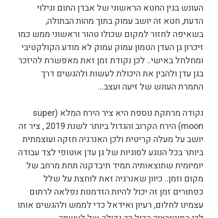
העונש בגין החטא הראשוני של אבדן התום וגילוי
הדעת, חטא זה יושב עמוק בתוך מהות הבתולה,
בשאיפה לחזור למקום שכולו טהור וראשוני ממש כמו
זיכרון גן העדן הטמון עמוק עמוק לא מודע הקולקטיבי
ומחלחל באישי.. לכן נקודת זמן זאת מאפשרת להיזכר
בגן עדן ולהבין את היכולת לעשות ולהגשים דרך
התמרת העונש של זיעה ועצב…
נקודה מרתקת נוספת היא ציר הירח המלא (super
moon) הירח הקרוב והגדול ביותר לשנת 2019 , ציר זה
יושב על מעלה קריטית ולכן האנרגיה חזקה ועוצמתית
ביותר בכל הנוגע לסוגיות של גן עדן אוטופי לצד עבודה
יומיומית שתוצאותיה תמיד תיבדקנה תחת מרחב של
מקום וזמן.. כיוון שאנרגיה זאת לוחצת על שלל
כפתורים זמן זה יכול להיות הזדמנות נפלאה לרתום
עצמינו לחלום, רעיון ואידאל כדי לממש ולהגשים אותו