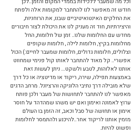
וכל מה שמעבר ללכידות בממדי המקום והזמן..לכן
חודש זה מאפשר לנו להתחבר למקומות אלה ולפתח
את החלקים האינטואיטיביים שבנו, את הרוחניות,
והיצירתיות, חוד זה מעניק לנו את היכולת לצור חיבורים
מחדש עם החלומות שלנו.. זמן של חלומות, החל
מחלומות בקיץ, חלומות לילה , חלומות שקופים
וצלולים, חלומות גדולים, חלומות שמעבר לחיים:) הכול
אפשרי.. קל מאוד להתחבר לאותו קול פנימי שמחווט
אותנו לאלוהות, לטבע ולשקט… ניתן לעשות זאת
באמצעות תפילה, שירה, ריקוד או מדיטציה או כל דרך
שלא מובילה דרך נתיבי הלוגיקה והרציונל. מרחב הדגים
מאפשר לנו להתחבר לתחושות של מעבר ולכן פותח
ערוץ לאמונה ואימון ואם יש משהו שמהדהד על חוסר
אימון או תחושה של סבל וכאב, זה הזמן בו העולם
מזמין אותנו לריקוד אחר..להיכנע ולהתמסר לחלומות
ופשוט להיות.