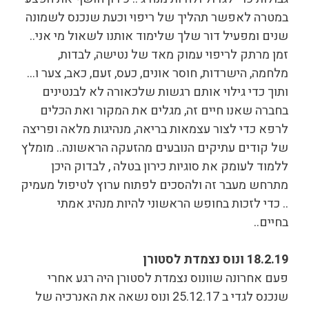
במטרה לאפשר תהליך של ריפוי וכעת שנכנס לשמונה
שנים ומפעיל דור שלך שלימוד אותנו לשאול מי אני..
זמן מרתק לריפוי עמוק מאד של נטישה, לבדות,
מלחמה, הישרדות, חוסר אונים, כעס, זעם, כאב, צער ו…
ותוך כדי גילוי אותם רגשות שלכאורה לא לבנטינים
בחברה שאנו חיים זה, מגלים את המקור ואת הכלים
לרפא כדי לצור עצמאות בריאה, מנהיגות מלאה ופריצה
של קודים עתיקים הנובעים מהזעקה הראשונה.. מומלץ
ללמוד לעומק את סוגיות כירון בטלה , לבדוק היכן
מתרחש מעבר זה ולהסכים לפתוח ערוץ לטיפול מעמיק
.. כדי לזכות בחופש הראשוני להיות מנהיג אמתי
בחיים..
18.2.19 ונוס נצמדת לסטורן
פעם אחרונה שוונוס נצמדת לסטורן היה רגע אחרי
שנכנס לגדי ב 25.12.17 ונוס נשאה את האנרכיה של