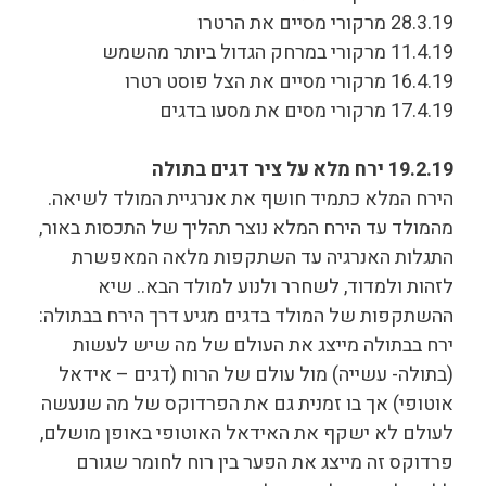
28.3.19 מרקורי מסיים את הרטרו
11.4.19 מרקורי במרחק הגדול ביותר מהשמש
16.4.19 מרקורי מסיים את הצל פוסט רטרו
17.4.19 מרקורי מסים את מסעו בדגים
19.2.19 ירח מלא על ציר דגים בתולה
הירח המלא כתמיד חושף את אנרגיית המולד לשיאה.
מהמולד עד הירח המלא נוצר תהליך של התכסות באור,
התגלות האנרגיה עד השתקפות מלאה המאפשרת
לזהות ולמדוד, לשחרר ולנוע למולד הבא.. שיא
ההשתקפות של המולד בדגים מגיע דרך הירח בבתולה:
ירח בבתולה מייצג את העולם של מה שיש לעשות
(בתולה- עשייה) מול עולם של הרוח (דגים – אידאל
אוטופי) אך בו זמנית גם את הפרדוקס של מה שנעשה
לעולם לא ישקף את האידאל האוטופי באופן מושלם,
פרדוקס זה מייצג את הפער בין רוח לחומר שגורם