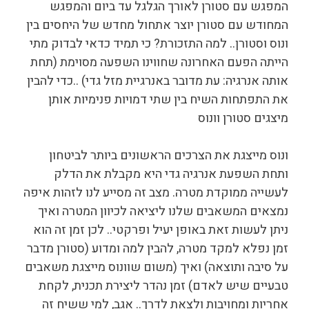
המפגש עם סטורן לאורך הגלגל עד ביום והמפגש
המחודש עם סטורן יוצר אתחול מחדש של היחסים בין
ונוס וסטורן.. למה התזכורת? כי תמיד כדאי לבדוק מתי
הייתה הפעם האחרונה שחווינו השפעה מסוימת (תחת
אותה אנרגיה: עת מדובר באנרגיית מזל גדי) ..כדי להבין
את התפתחות השיח בין שתי דמויות פנימיות אותן
מיצגים סטורן וונוס
ונוס מייצגת את הצרכים הראשונים ביותר לביטחון
ותחת השפעת אנרגיה גדי היא מקבלת את הדלק
לעשייה ממוקדת מטרה. מצב זה מסייע לנו לזהות איפה
נמצאים המשאבים שלנו ליציאה לכיוון המטרה ואיך
ניתן לעשות זאת באופן יעיל ופרקטי.. לכן זמן זה הוא
זמן נפלא למקד מטרה, להבין למה ומדוע (סטורן מדבר
על סיבה ותוצאה) ואיך (משום שוונוס מייצגת משאבים
טבעיים שיש לאדם) זמן נהדר ליצירת תכנית, לקחת
אחריות ומחויבות ולצאת לדרך.. אגב, למי ששיח זה