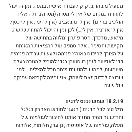
מפעיל משהו שזקוק לעבודה אישית במפה, זמן זה יכול
להחוות כמקום של אין לי מטרה (מטרה גדולה אליה
הולכים בחיים) ואין לי משאבים (אין לי זמן, אין לי כסף,
אין לי אנרגיה, אין לי…) לכן זמן זה יכול להחוות כקשה,
מייאש, מדכדך, חסר פתרון ומלווה בתחושה של
תקיעות וחסימה.. אלה סמנים של המציאות המאותת
על הצורך להיכנס באומץ פנימה ולעשות עבודה פנימית
כדי לאפשר לזמן בו סטורן בגדי להוביל למטרה בעלת
משמעות, לממש ולהגשים ויותר מכל להצליח… למי
שרוצה לבדוק זאת לעומק, אני זמינה לקריאה עמוקה
של שעה
18.2.19 שמש נכנס לדגים
מזל טוב לכל הדגים:) הגענו לחודש האחרון בגלגל
וחודש זה תמיד מחזיר אותנו לחיבור לעולמות של
מעלה, עולמות של אוטופיה , גן עדן, חלומות, אלוהות