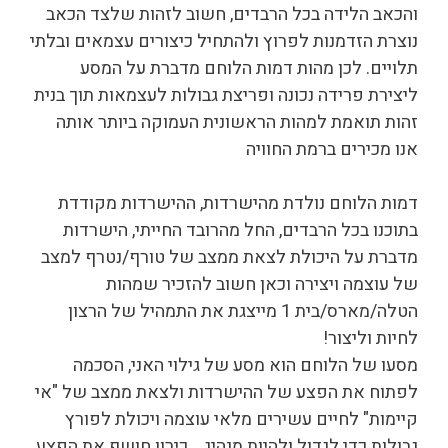
והכאב הלידה בכל הרבדים, חשוב לזהות שלצד הכאב
נוצרת הזדמנות לפרוץ ולהתחיל כיצורים עצמאים ובלתי
תלויים. לכן מהות דמות הלוחם מדברת על המסע
ליצירת פרידה נכונה ופריצת גבולות לעצמאות תוך בנית
זהות תואמת למהות הראשונית העמוקה ביותר אותה
אנו מכירים ברמת החוויה
דמות הלוחם נולדת מהישרדות, ההישרדות מקודדת
בתוכנו בכל הרבדים, החל מהרובד החייתי, הישרדות
מדברת על היכולת לצאת ממצב של טורף/נטרף למצב
של עוצמה ויצירה וכאן חשוב להזכיר שמהות
הטלה/מארס/בית 1 מייצגת את התמהיל של הרצון
לחיות וליצור!
מסעו של הלוחם הוא מסע של גילוי האני, הסכמה
לפתוח את הפצע של ההישרדות ולצאת ממצב של "אי
קיימות" לחיים עשירים מלאי עוצמה ויכולת לפורץ
גבולות כדי לגדול ולהיות מנהיג .. כירון חושף את הפצע