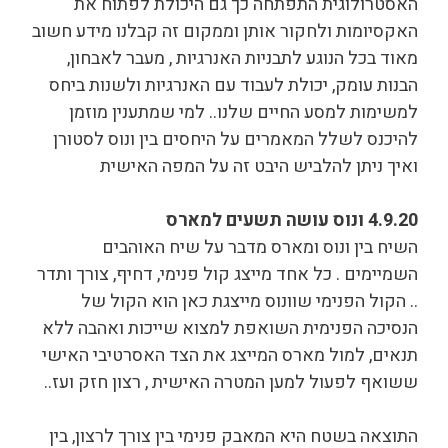
האסטרולוגית התפתחה כך גם היכולת לפתוח את
האקסיומות ולחקור אותן וממקום זה קבלנו מידע חשוב
מאוד בכל הנוגע לתבניות האנרגיות , מעבר לאבחון,
הבנות עומק, יכולת לעבוד עם האנרגיות ולשנות ביחס
למשימות למסע החיים שלנו.. למי שמתענין מוזמן
להיכנס לשלל המאמרים על היחסים בין ונוס לסטורן
ואיך ניתן להלביש היבט זה על המפה האישית
4.9.20 ונוס עושה תשעים למארס
השיח בין ונוס ומארס מדבר על שיח האוהבים
השמיימים . כל אחד מייצג קול פנימי, דחיף, צורך ותדר
.. הקול הפנימי שוונוס מייצגת כאן הוא הקול של
הנסיכה הפנימית השואפת למצוא שייכות ואהבה ללא
תנאים, למול מארס המייצג את הצד האסרטיבי האישי
ששואף לפעול למען המטרה האישית , רצון חזק ועז..
התוצאה בשטח היא המאבק פנימי בין צורך לרצון, בין