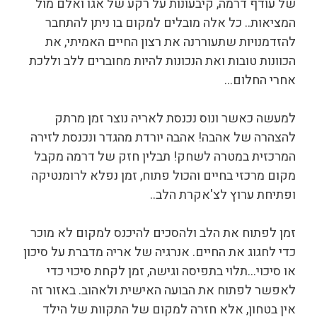
של עודף דרמה, קיבעונות על רקע של אגו ואלם מול
המציאות.. כל אלה מובלים למקום בו ניתן להתחבר
להזדמנויות שתעוררנה את רצון החיים האמיתי, את
הכוונות טובות ואת הנכונות להיות מחוברים ללב וללכת
אחרי החלום…
למעשה כאשר ונוס נכנסת לאריה נוצר זמן מרתק
להצהרה של אהבה! אהבה יורדת מהגדר ונכנסת לזירה
המרכזית במטרה לשחק! תבלין חזק של דרמה מקבל
מקום מרכזי בחיים והכול פתוח, זמן נפלא לרומנטיקה
ופתיחת ערוץ לצ'אקרת הלב..
זמן לפתוח את הלב ולהסכים להיכנס למקום לא מוכר
כדי לחגוג את החיים. אנרגיה של אריה מדברת על סיכון
או סיכוי…תלוי בתפיסה וגישה, זמן לקחת סיכוי כדי
לאפשר לפתוח את הבועה האישית ולאהוב. באזור זה
אין בטחון, אלא חזרה למקום של התקוות של הילד