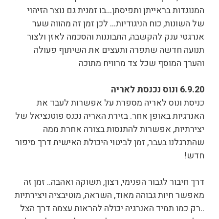
המנוגדות בראייתן ותפיסתן…בו זמנית גם נוצר הזיהוי
של השונות, כוח הניגודיות… לכן זמן זה מהווה שער
אנרגטי ענק להקשבה, התבוננות והסכמה לאזן ולצור
תנועה חדשה שתפרה ותעצים את השיתוף פעולה
והערך המוסף שכל צד מרוויח מתוכה
6.9.20 ונוס נכנסת לאריה
כניסת ונוס לאריה מספרת על אפשרות לעבד את
האנרגיות באופן אחר. בזירת האריה נכנס פוטנציאל של
יצירתיות, אפשרות להתנסות בצורה אחרת ממה
שהתרגלנו בעבר, זמן לביטוי היכולת האישית דרך סיפור
חדש!
דרך חיבור לגבור הפנימי, רצון, תשוקה ואהבה.. זמן זה
מאפשר חיות גבוהה מאוד, השראה, מוטיבציה ויצירתיות
..רק כמו תמיד האנרגיה יכולה להראות עצמה דרך הצל