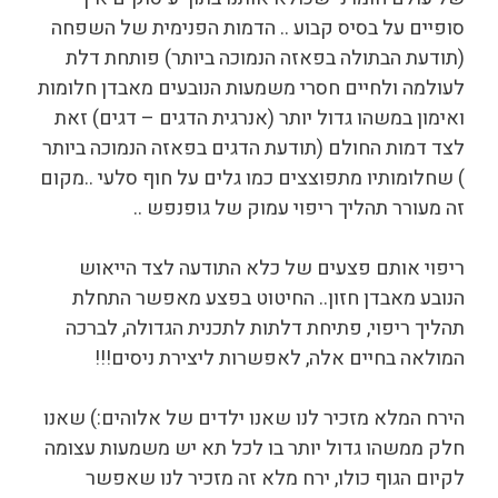
סופיים על בסיס קבוע .. הדמות הפנימית של השפחה
(תודעת הבתולה בפאזה הנמוכה ביותר) פותחת דלת
לעולמה ולחיים חסרי משמעות הנובעים מאבדן חלומות
ואימון במשהו גדול יותר (אנרגית הדגים – דגים) זאת
לצד דמות החולם (תודעת הדגים בפאזה הנמוכה ביותר
) שחלומותיו מתפוצצים כמו גלים על חוף סלעי ..מקום
זה מעורר תהליך ריפוי עמוק של גופנפש ..
ריפוי אותם פצעים של כלא התודעה לצד הייאוש
הנובע מאבדן חזון.. החיטוט בפצע מאפשר התחלת
תהליך ריפוי, פתיחת דלתות לתכנית הגדולה, לברכה
המולאה בחיים אלה, לאפשרות ליצירת ניסים!!!
הירח המלא מזכיר לנו שאנו ילדים של אלוהים:) שאנו
חלק ממשהו גדול יותר בו לכל תא יש משמעות עצומה
לקיום הגוף כולו, ירח מלא זה מזכיר לנו שאפשר