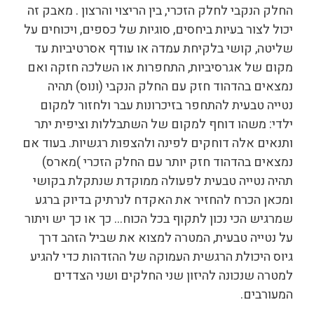
החלק הנקבי לחלק הזכרי, בין הריצוי והרצון . מאבק זה
יכול לצור בעיות ביחסים, סוגיות של כספים, ויכוחים על
שליטה, קושי בלקיחת עמדה או עודף אסרטיביות עד
מקום של אגרסיביות, התחפרות או השלכה חזקה ואם
נמצאים בהדהוד חזק עם החלק הנקבי (ונוס) תהיה
נטייה טבעית להתחפר בזיכרונות עבר ולחזור למקום
ילדי: משהו דוחף למקום של השתבללות וציפית יתר
ותנאים אלה דוחקים לפינה ולהצפות רגשיות. בעוד אם
נמצאים בהדהוד חזק יותר עם החלק הזכרי )מארס)
תהיה נטייה טבעית לפעולה ממוקדת שנתקלת בקושי
ומכאן הכרח להחזיר את האקדח לנרתיק בדיוק ברגע
שמרגיש הכי נכון לתקוף בכל הכוח… כך או כך יש ויתור
על נטייה טבעית, המטרה למצוא את שביל הזהב דרך
גיוס היכולת הרגשית העמוקה של ההזדהות כדי להגיע
למטרה שנכונה להיזון שני החלקים ושני הצדדים
המעורבים.