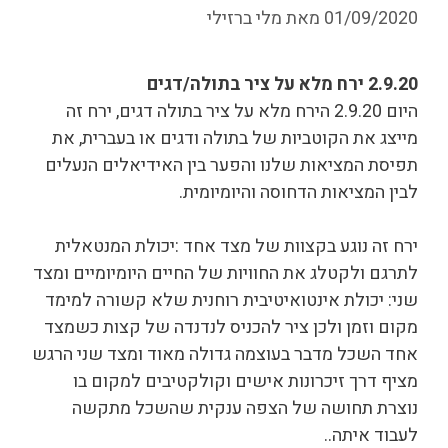
01/09/2020
מאת
מלי ברזילי
2.9.20 ירח מלא על ציר בתולה/דגים
היום 2.9.20 הירח מלא על ציר בתולה דגים, ירח זה
מייצג את הקוטביות של בתולה ודגים או בעברית, את
תפיסת המציאות שלנו והפער בין האידיאלים הנעלים
לבין המציאות הדחוסה והיומיומית.
ירח זה נוגע בקצוות של מצד אחד :יכולת המנטאלית
לתרגם ולקטלג את החוויות של החיים היומיומיים ומצד
שני: יכולת אינטואיטיבית רוחנית שלא קשורה למימד
מקום וזמן ולכן ציר להכניס לנדנדה של קצות כשמצד
אחד השכל מדבר בעוצמה גדולה מאוד ומצד שני הרגש
מציף דרך זיכרונות אישים וקולקטיבים למקום בו
נוצרת תחושה של הצפה ענקית שהשכל מתקשה
לעבוד איתה..