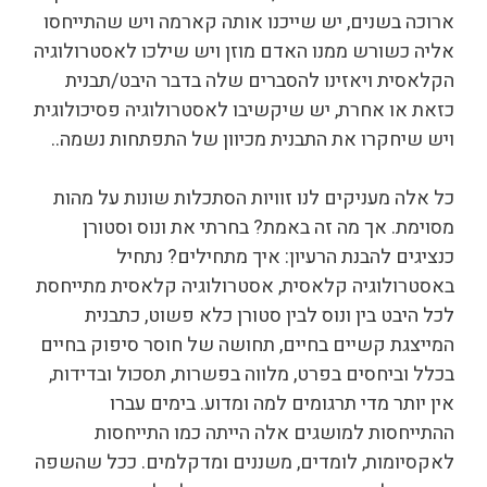
ארוכה בשנים, יש שייכנו אותה קארמה ויש שהתייחסו
אליה כשורש ממנו האדם מוזן ויש שילכו לאסטרולוגיה
הקלאסית ויאזינו להסברים שלה בדבר היבט/תבנית
כזאת או אחרת, יש שיקשיבו לאסטרולוגיה פסיכולוגית
ויש שיחקרו את התבנית מכיוון של התפתחות נשמה..
כל אלה מעניקים לנו זוויות הסתכלות שונות על מהות
מסוימת. אך מה זה באמת? בחרתי את ונוס וסטורן
כנציגים להבנת הרעיון: איך מתחילים? נתחיל
באסטרולוגיה קלאסית, אסטרולוגיה קלאסית מתייחסת
לכל היבט בין ונוס לבין סטורן כלא פשוט, כתבנית
המייצגת קשיים בחיים, תחושה של חוסר סיפוק בחיים
בכלל וביחסים בפרט, מלווה בפשרות, תסכול ובדידות,
אין יותר מדי תרגומים למה ומדוע. בימים עברו
ההתייחסות למושגים אלה הייתה כמו התייחסות
לאקסיומות, לומדים, משננים ומדקלמים. ככל שהשפה