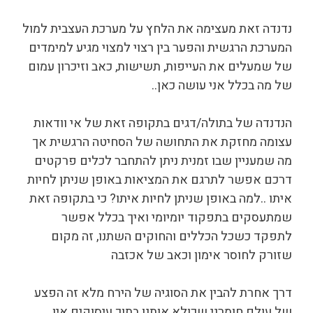
נדנדה זאת מעצימה את הלחץ על מערכת העצבית למול
המערכת הרגשית והפער בין רצוי למצוי מגיע למימדים
של שמעלים את העייפות, תשישות, כאב וזיכרון עמום
של מה בכלל אני עושה כאן..
הנדנדה של בתולה/דגים בתקופה זאת של אי וודאות
עצומה מחזקת את התחושה של הסחיטה הרגשית אך
מה שמעניין שבו זמנית ניתן להתחבר לכלים פרקטים
דרכם אפשר לתרגם את המציאות באופן שניתן לחיות
איתו ..למה באופן שניתן לחיות איתו? כי בתקופה זאת
שמתעסקים בתפקוד יומיומי ואיך בכלל אפשר
לתפקד כשכל הכללים והחוקים השתנו, זה מקום
שזורק לחוסר אימון וכאב של אכזבה
דרך אחרת להבין את הסוגיה של הירח מלא זה הפצע
של עולם חומרני שכולא אותנו בתוך עיסוקים אין