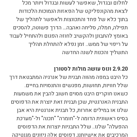
לחלום ובגדול, שאפשר לעשות ובגדול ויותר מכל
לצאת מהקונפליקט של הפאזות הנמוכות הלכודות
בתוך כלא של פחד והתכווצות ולאפשר לתהליך של
תפילה, חמלה, סליחה ואהבה… הדרך פשוטה, להסכים
באומץ להתבונן ולהקשיב לחוזה הפגום ולהתחיל לעבוד
על ריפוי של ממש.. זמן נפלא להתחלת תהליך
התשליך והכנות לשנה החדשה
2.9.20 ונוס עושה מולות לסטורן
כל היבט במפה מהווה תבנית של אנרגיה המתבטאת דרך
שלל חוויות, תחושות, מפגשים והתנסויות בחיים.
כשאנו חוקרים היבט מסוים חשוב להבין את משמעות
התבנית האנרגטית, שכן תבנית זאת יוצרת את הדפוסים
שלנו או במילים אחרות, כל תבנית אנרגטית היא אבן
בסיס ראשונית הדומה ל-"חומרה" "תכנה" ול-"מערכת
ההפעלה" שלנו.. שלל התבניות יוצרות את הדפוסים
המרכיבים את אישיותנו, דפוסים אלה ניזונים מגנטיקה