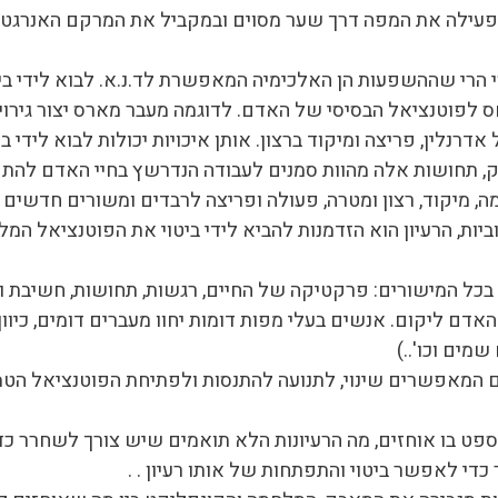
עילה את המפה דרך שער מסוים ובמקביל את המרקם האנרגטי 
י הרי שההשפעות הן האלכימיה המאפשרת לד.נ.א. לבוא לידי בי
 לפוטנציאל הבסיסי של האדם. לדוגמה מעבר מארס יצור גירוי
נלין, פריצה ומיקוד ברצון. אותן איכויות יכולות לבוא לידי בי
, תחושות אלה מהוות סמנים לעבודה הנדרשץ בחיי האדם להתפת
וזמה, מיקוד, רצון ומטרה, פעולה ופריצה לרבדים ומשורים חד
וביות, הרעיון הוא הזדמנות להביא לידי ביטוי את הפוטנציאל המ
כל המישורים: פרקטיקה של החיים, רגשות, תחושות, חשיבת ות
אדם ליקום. אנשים בעלי מפות דומות יחוו מעברים דומים, כיוו
שמים וכו'..)
ם המאפשרים שינוי, לתנועה להתנסות ולפתיחת הפוטנציאל הטמ
ט בו אוחזים, מה הרעיונות הלא תואמים שיש צורך לשחרר כד
כדי לאפשר ביטוי והתפתחות של אותו רעיון . .