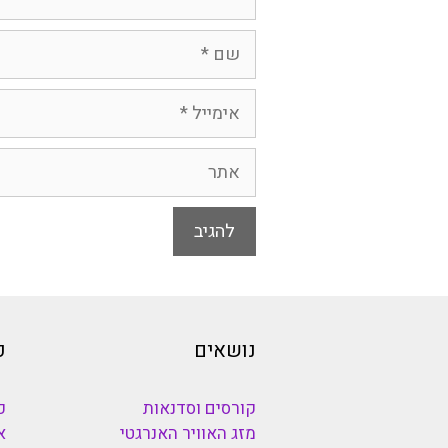
שם
אימייל
אתר
נושאים
כ
קורסים וסדנאות
כ
מזג האוויר האנרגטי
א