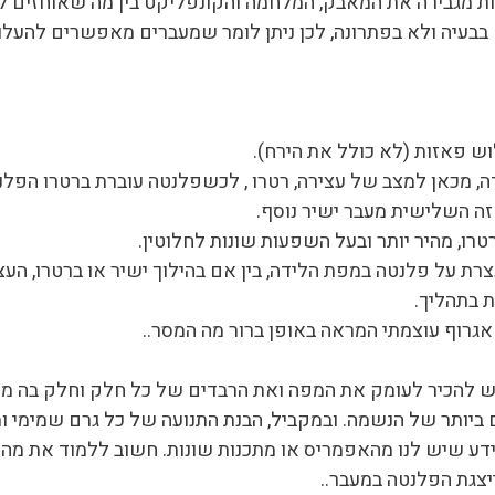
ות מגבירה את המאבק, המלחמה והקונפליקט בין מה שאוחזים לבי
בעיה ולא בפתרונה, לכן ניתן לומר שמעברים מאפשרים להעלות 
 פאזות (לא כולל את הירח).
, מכאן למצב של עצירה, רטרו , לכשפלנטה עוברת ברטרו הפ
זה השלישית מעבר ישיר נוסף.
רו, מהיר יותר ובעל השפעות שונות לחלוטין.
ת על פלנטה במפת הלידה, בין אם בהילוך ישיר או ברטרו, העצ
 בתהליך.
אגרוף עוצמתי המראה באופן ברור מה המסר..
יש להכיר לעומק את המפה ואת הרבדים של כל חלק וחלק בה מ
ביותר של הנשמה. ובמקביל, הבנת התנועה של כל גרם שמימי ומת
דע שיש לנו מהאפמריס או מתכנות שונות. חשוב ללמוד את מה 
יצגת הפלנטה במעבר..