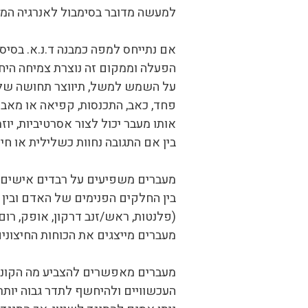
למעשה מדובר בסימבול לאנרגיה המפ
אם נתייחס למפה כמבנה ד.נ.א. בסיס
הפעלה וממקום זה נוצרת צמיחה היחס
על השמש למשל, תיווצר תחושה של אדר
פחד, כאב, התכנסות, קפיאה או מאבק
אותו מעבר יכול לצור אסרטיביות, י
בין אם התגובה נחוות כשלילית או חי
מעברים משפיעים על רבדים אישים ב
בין החלקים הפנימים של האדם ובין ה
(פלנטות, ראש/זנב דרקון, אופק, רום 
מעברים מייצגים את הכוחות החיצוני
מעברים מאפשרים להצביע מה הקונספ
העכשוויים ולהיחשף לתדר גבוה יותר 