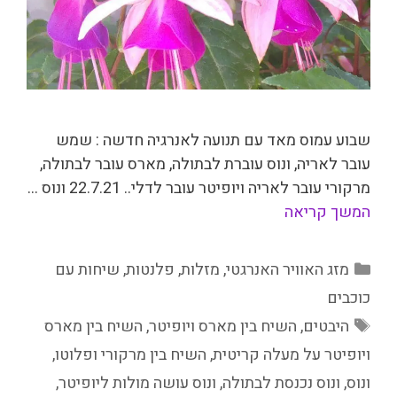
שבוע עמוס מאד עם תנועה לאנרגיה חדשה : שמש
עובר לאריה, ונוס עוברת לבתולה, מארס עובר לבתולה,
מרקורי עובר לאריה ויופיטר עובר לדלי.. 22.7.21 ונוס …
המשך קריאה
קטגוריות
מזג האוויר האנרגטי
,
מזלות
,
פלנטות
,
שיחות עם
כוכבים
תגיות
היבטים
,
השיח בין מארס ויופיטר
,
השיח בין מארס
ויופיטר על מעלה קריטית
,
השיח בין מרקורי ופלוטו
,
ונוס
,
ונוס נכנסת לבתולה
,
ונוס עושה מולות ליופיטר
,