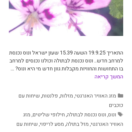
התאריך 19.9.25 השעה 15.39 שעון ישראל ונוס נכנסת
למרחב חדש.. ונוס נכנסת לבתולה וכולנו נכנסים למרחב
בו התחושות והחוויות מקבלות גוון חדש מי היא ונוס? …
המשך קריאה
קטגוריות
מזג האוויר האנרגטי
,
מזלות
,
פלנטות
,
שיחות עם
כוכבים
תגיות
ונוס
,
ונוס נכנסת לבתולה
,
חילופי שליטים
,
מזג
האוויר האנרגטי
,
מזל בתולה
,
מסע לריפוי
,
שיחות עם