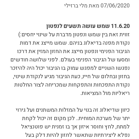
07/06/2020
מאת
מלי ברזילי
11.6.20 שמש עושה תשעים לנפטון
זווית זאת בין שמש ונפטון מדברת על שינוי יחסים:)
נקודת מפנה בדיאלוג בניהם. שמש מייצג את דמות
הגיבור הפנימי ונפטון מייצג את החזון המזין את דרכו
ומסעו של הגיבור הפנימי בעולם. לפני שלושה חודשים
נפגשו השניים למפגש עמוק בו הגיבור יכול היה להיזכר
בחזון ובחלום של חייו, כעת הגיבור מגיע לנקודת שינוי,
נקודת התפכחות והתפקחות שמכריחה לצור החלטות
ריאליות מול המציאות.
כיוון שדיאלוג זה בנוי על המזלות המשתנים ועל גירוי
יתר של מערכת המוחית.. לכן מקום זה יכול לקחת
למתח, לחץ וחוסר איזון אך בו זמנית יש פוטנציאל
נפלא ליצירתיות שתאשר לחזון להיות דלק בעל