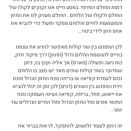
דמות החולם הפנימי. במסע חיינו אנו זקוקים לקולו של
החולם ולקולו של הלוחם.. החולם מעניק לנו את החזון
והמשמעות לחיים והלוחם ממקד ופעול כדי להביא את
אותו חזון לידי ביטוי…
לכן המפגש בין שני קולות מאפשר להניע את עצמנו
בחיים להגשמת החלום גדול (נפטון) דרך מיקוד חזק,
כוח ניעה ופעולה (מארס) אך אליה וקוץ בה, כיוון
שמדובר בשני קולות שונים מאד יש מצב בו הלוחם
נכנס לעמדת קפיאה או בריחה נוכח החזון הגדול ונוכח
זירת המפגש בין השנים (דגים) לכן זמן זה יכול להביא
את ייאוש, פחד, בריחה, קפיאה ושינה העמוקה נוכח
החוסר אונים מול החזון הגדול ומול החיים הגדולים עוד
יותר..
זה הזמן לעצור ולנשום, להתמקד, לראות בברור את