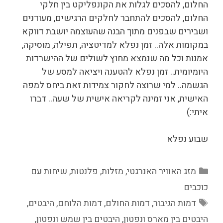
החלום, להסכים לגלות את הקונפליקט בין חלקי
החלום, להסכים להתחבר לחלקים הרגישים, מעודנים
ושבירים שבפנים מתוך הבנה שהעוצמה יושבת דווקא
במקומות אלה.. זמן נפלא למדיטציה, תפילה, מוסיקה,
אמנות וכל מה שנמצא מחוץ לשולים של ההישרדות
היומיומית.. זמן נפלא להטענה ויציאה למסע של
הגשמה.. למי שרוצה לחקור צמידות זאת ביחס למפה
האישית, אני זמינה לקריאה אישית של שעה.. דברו
איתי:)
שבוע נפלא
קטגוריות
מזג האוויר האנרגטי
,
מזלות
,
פלנטות
,
שיחות עם
כוכבים
תגיות
דמות הגיבור
,
דמות החולם
,
דמות הלוחם
,
היבטים
,
היבטים בין מארס ונפטון
,
היבטים בין שמש ונפטון
,