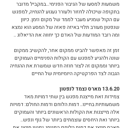
משמעות למסעו של הגיבור הפנימי…במקביל מדובר
בתקופה שיכולה לחזור ולעורר געגוע להנחיה, למפגש
עם הקול שמניע מעבר לממד של מקום וזמן. כיוון
שנפטון מעורב תלוי באיזה פאזה של המסע הוא נמצא
ומה רובד המודעות של האדם כך יחווה את הדיאלוג ..
זמן זה מאפשר להביט ממקום אחר, להקשיב ממקום
שונה ולהגיע למפגש עם הקולות הפנימיים העמוקים
ביותר וממקום זה לצור חוזה חדש שמשרת את ההנחיה
הגבוה לצד הפרקטיקה היומיומית של החיים
13.6.20 מארס נצמד לנפטון
צמידות זאת מייצגת מפגש בין שתי דמויות מאד
משמעותיות בחיינו.. דמות הלוחם ודמות החולם: דמויות
אלה מייצגות את הקולות הראשונים ביותר והעמוקים
ביותר ואת היחסים עוצמתים ביותר של גוף ונפש..
מארס מייצג את דמות הלוחם הפנימי, נפטון מייצג את