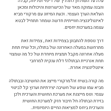
עלה על השולחן לתהליך של ריפוי וסליחה, קבלה
והבנה עמוקה מאד של הכישרונות והיכולות ומכאן
העלאת הערך העצמי.. וכעת המיזוג עם מרקורי מביא
לאינטליגנציה חווייתית חדשה שמחר תתחיל לבטא
עצמה במערכות יחסים.
דרך נוספת להתבונן בצמידות זאת , צמידות זאת
מתרחשת במעלה האחרונה של בתולה, וכל שיח תחת
מעלה אחרונה מקבל תמצית מיוחדת של כל מה שמצוי
תחת אנרגיית הבתולה! דלת ענקית למרחבי
אינטליגנציה אחרת..
מה קורה בשיח זה?מרקורי מייצג את החשיבה ובבתולה
מביא עמו שפע של חשיבה יצירתיות וערוץ קל לביטוי
עצמי. ונוס מייצגת את מערכת החושית והערכית ולכן
בזירת הבתולה חל חיבור חזק למערכת החושית
והערכית ביחס למציאות החיים היומיומית..