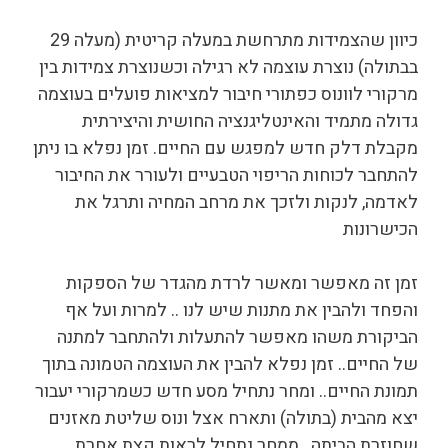
כיוון שהצמידות מתרחשת במעלה קריטית (מעלה 29
בבתולה) נוצרת עוצמה לא רגילה וכשנוצרת צמידות בין
מרקורי לוונוס כפתורי חיבור למציאות פועלים בעוצמה
גדולה מתמיד והאינטליגנציה החושית והיצירתית
מקבלת דלק חדש למפגש עם החיים. זמן נפלא בו ניתן
להתחבר לכוחות הריפוי הטבעיים ולעורר את החיבור
לאדמה, לנקות ולזכך את מרחב המחיה ותרגל את
הכישרונות
זמן זה מאפשר ומאשר לרדת מהגדר של הספקות
והפחד ולהבין את מתנות שיש לנו .. למרות ועל אף
הביקורת משהו מאפשר להתעלות ולהתחבר למתנה
של החיים.. זמן נפלא להבין את העוצמה הטמונה בתוך
תמונת החיים.. ומחר נתחיל מסע חדש כשמרקורי יעבור
יצא מהבית (בתולה) ותארח אצל ונוס שליטת מאזנים
שחוזרת הביתה.. ממחר נתחיל לראות קצת אחרת,