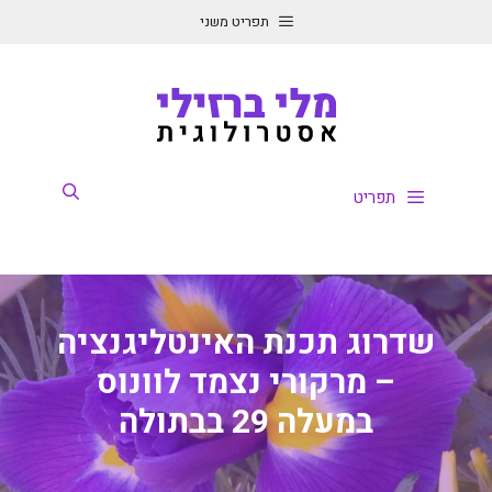
דלג
תפריט משני
תוכן
תפריט
שדרוג תכנת האינטליגנציה
– מרקורי נצמד לוונוס
במעלה 29 בבתולה