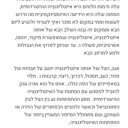
טלה ודמות הלוחם היא אינטליגנציה ההישרדותית,
המתנה שלה היא הידיעה האינסטינקטיבית מה נדרש
לעשות ומתי במקום לא מוכר ואיך לשרוד ולהגיע ליום
הבא וממקום זה נבנה השלב הבא של אותה
אינטליגנציה, אינטליגנציה שמאפשרת מיקוד, יוזמה,
אסרטיביות, פעולה ו.. עד שניתן לפרוץ את הגבולות
ולנוע למרחב הבא
אגב, הצל של אותה אינטליגנציה יושב על תבניות של
פחד, כעב, תסכול, דכדוך, ריצוי, קרבנות ו.. תלוי
במאפיינים של הפה כולה.. אותו צל הוא מורה ענק
להוביל למפגש עם המתנות של האינטליגנציה
ההישרדותית.. מסע ההתפתחות נע בין הצל לבין
הפוטנציאל וכאשר נלחצים הכפתורים של הזירה או
השחקן, שם מתחולל הסיפור המעניין ביותר של
התפתחות האינטליגנציה..