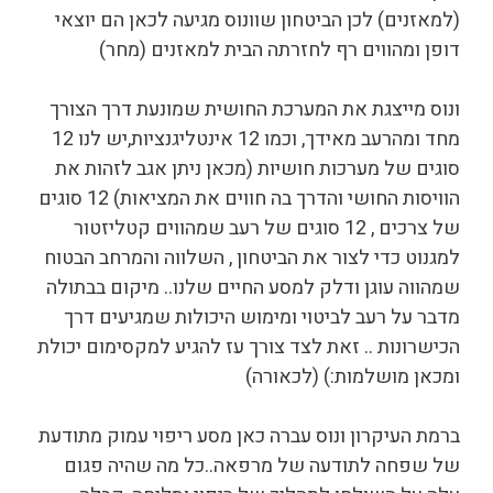
(למאזנים) לכן הביטחון שוונוס מגיעה לכאן הם יוצאי
דופן ומהווים רף לחזרתה הבית למאזנים (מחר)
ונוס מייצגת את המערכת החושית שמונעת דרך הצורך
מחד ומהרעב מאידך, וכמו 12 אינטליגנציות,יש לנו 12
סוגים של מערכות חושיות (מכאן ניתן אגב לזהות את
הוויסות החושי והדרך בה חווים את המציאות) 12 סוגים
של צרכים , 12 סוגים של רעב שמהווים קטליזטור
למגנוט כדי לצור את הביטחון , השלווה והמרחב הבטוח
שמהווה עוגן ודלק למסע החיים שלנו.. מיקום בבתולה
מדבר על רעב לביטוי ומימוש היכולות שמגיעים דרך
הכישרונות .. זאת לצד צורך עז להגיע למקסימום יכולת
ומכאן מושלמות:) (לכאורה)
ברמת העיקרון ונוס עברה כאן מסע ריפוי עמוק מתודעת
של שפחה לתודעה של מרפאה..כל מה שהיה פגום