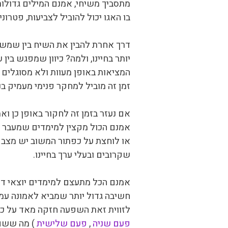
מתסביך משיחי, אמנם המילים גדולות 
בו האגו יכול להוביל לצביעות, פטרו
דרך אחרת להבין את השיח בין שמש 
יותר בחיינו, ולמה? כיוון שמפגש ב
המציאות באופן מעוות ולא מסוגלים ל
זמן זה מוביל למחקר פנימי מעמיק בנ
אם נעזר בזמן זה לחקור באופן כן ו
אמנם הכול מקצין למימדים שמעבר לי
או לוחצת על כפתור המשוב יש מצב 
שקרובים ובעלי ערך בחיינו.
אמנם הכל מתעצם למימדים יוצאי דופן
חשיבה גדול יותר שמביא לאמונה עמו
לזווית זאת השפעה חזקה מאד על כל
פעם שניה
,
פעם שלישית
) מה ששם 