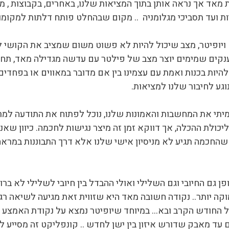
מאד אך נראה אותן בתוך המציאות שלנו, באחרים, בקבוצות , מד
ניות ועד תסביכי מגלומניה .. מקום שבהחלט פותח דלתות למקומו
ויופיטר, מצב שיכול להיות לא פשוט משום שמציב את הקושי ל
ין ענקים שמימים יוצר מצב של פילטר עם עדשה מגדילה מאד, תח
היות בכנות ואמת עם עצמינו בין אם מדובר במאווים או בפחדים 
וגע לחיבור שלנו למציאות.
אמיתי את המחשבות והאמונות שלנו, נוכל לפתוח את התודעה למ
כולת ההכלה, אך דווקא זמן זה מיצר נגישות לחכמה. כיוון שא
שהחכמה תגיע לא מניסיון אישי שלנו אלא דרך התבוננות במרא
 גם החיובי וגם השלילי ואולי ההבדל בין חיובי לשלילי לא ברור
קה יותר.. נקודה חשובה מאד היא שזווית זאת מגיעה לשיאה רגע
 החודש הקרב ובא… במיוחד שיופיטר נמצא על נקודת האמצע בי
עד מאבק שדורש איזון בין ישן לחדש .. קונפליקט זה מסייע לז