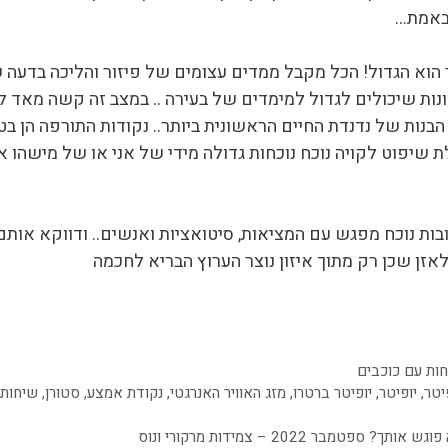
 באמת…
 הוא הגדול! הכל מקבל ממדים עצומים של פיזור והליכה בדעה
ות שיכולים לגדול למימדים של בעירה .. במצב זה קשה מאד לשפ
בנות של נדנדת החיים הראשונית ביותר.. נקודות התורפה הן בט
ת שיפוט לקויה נוכח נוכחות גדולה מידי של אני או של מישהו
ת נוכח מפגש עם המציאות, סיטואציות ואנשים.. ודווקא אותם מ
אזן שכן רק מתוך איזון נוצר הערוץ הבריא לחכמה
ות עם כוכבים
יטר
,
יופיטר
,
יופיטר ברטרו
,
מזג האוויר האנרגטי
,
נקודת אמצע
,
סטורן
,
שיחות 
מבר 2022 – צמידות מרקורי ונוס