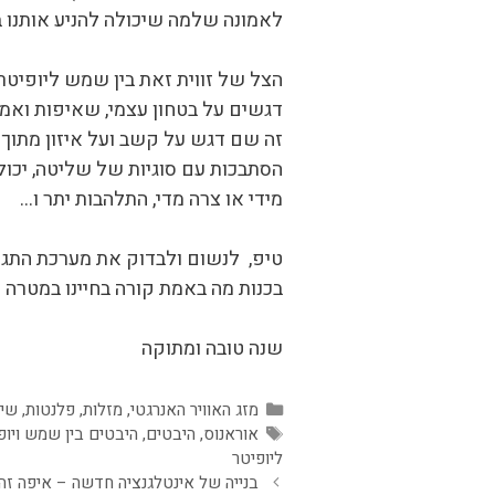
לאמונה שלמה שיכולה להניע אותנו
הצל של זווית זאת בין שמש ליופיטר
דגשים על בטחון עצמי, שאיפות ואמונ
זה שם דגש על קשב ועל איזון מתוך ה
הסתבכות עם סוגיות של שליטה, יכול
מידי או צרה מדי, התלהבות יתר ו…
טיפ, לנשום ולבדוק את מערכת התגובו
בכנות מה באמת קורה בחיינו במטרה ל
שנה טובה ומתוקה
קטגוריות
מזג האוויר האנרגטי
,
מזלות
,
פלנטות
,
שיח
תגיות
אוראנוס
,
היבטים
,
היבטים בין שמש ויופ
ליופיטר
בנייה של אינטלגנציה חדשה – איפה זה פוגש אותך? ספט