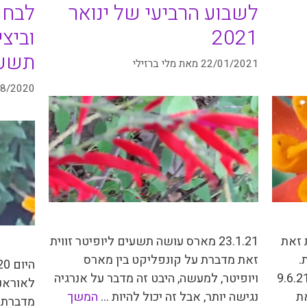
לשבוע הרביעי של ינואר
לבחו
2021
וביצ
תשעי
22/01/2021
מאת
מלי ברזילי
08/2020
ת זאת
23.1.21 מארס עושה תשעים ליופיטר זווית
.
זאת מדברת על קונפליקט בין מארס
ה המרקוריאנית הזאת החלה ב- 9.6.21
ויופיטר, למעשה, היבט זה מדבר על אנרגיה
לאוראנו
את
נגישה יותר, אבל זה יכול להיות …
המשך
מדברת ע