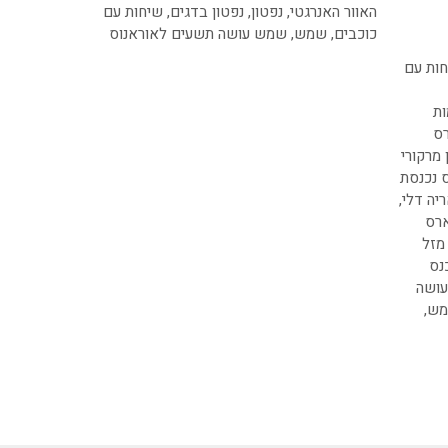
האוור האנרגטי
,
נפטון
,
נפטון בדגים
,
שיחות עם
כוכבים
,
שמש
,
שמש עושה תשעים לאוראנוס
ות עם
ת
רס
 מרקורי
ס נכנסת
יה דלי
,
רס
מזל
נס
עושה
ש
,