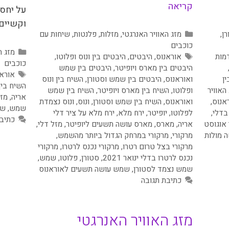
קריאה
על יחסי
וקשיים
קטגוריות
רן
,
מזג האוויר האנרגטי
,
מזלות
,
פלנטות
,
שיחות עם
כוכבים
קטגור
מזג ה
תגיות
מות
אוראנוס
,
היבטים
,
היבטים בין ונוס ופלוטו
,
כוכבים
היבטים בין מארס ויופיטר
,
היבטים בין שמש
תגיות
אורא
ן
ואוראנוס
,
היבטים בין שמש וסטורן
,
השיח בין ונוס
השיח בי
האוויר
ופלוטו
,
השיח בין מארס ויופיטר
,
השיח בין שמש
אריה
,
מזל
אנוס
,
ואוראנוס
,
השיח בין שמש וסטורן
,
ונוס
,
ונוס נצמדת
שמש
,
שמ
בדלי
,
לפלוטו
,
יופיטר
,
ירח מלא
,
ירח מלא על ציר דלי
כתיב
אוגוסט
אריה
,
מארס
,
מארס עושה תשעים ליופיטר
,
מזל דלי
,
 מולות
מרקורי
,
מרקורי במרחק הגדול ביותר מהשמש
,
מרקורי בצל טרום רטרו
,
מרקורי נכנס לרטרו
,
מרקורי
נכנס לרטרו בדלי ינואר 2021
,
סטורן
,
פלוטו
,
שמש
,
שמש נצמד לסטורן
,
שמש עושה תשעים לאוראנוס
כתיבת תגובה
מזג האוויר האנרגטי