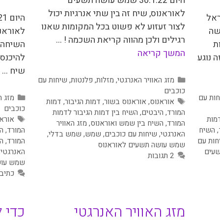
היום 30.1.22 שמש עושה תשעים
לאוראנוס, שיח זה בין שתי אנרגיות יכול
שעון ישראל
לצור זעזוע לא פשוט בכל המקומות שאנו
שה
לאוראנו
רגילים ולכן מהווה קריאת השכמה ! …
ת
השיחה 
המשך קריאה
ה נוגע
שיח …
קטגוריות
מזג האוויר האנרגטי
,
מזלות
,
פלנטות
,
שיחות עם
כוכבים
קטגור
ות עם
מזג ה
תגיות
אוראנוס
,
אוראנוס בשור
,
דמות הגיבור
,
דמות
כוכבים
המורד
,
היבטים
,
השיח בין דמות הגיבור לדמות
תגיות
מות
אורא
המורד
,
השיח בין שמש ואוראנוס
,
מזג האוויר
,
השיח
המורד
,
ה
האנרגטי
,
שיחות עם כוכבים
,
שמש
,
שמש בדלי
,
חות עם
המורד
,
ה
שמש עושה תשעים לאוראנוס
עים
האנרגטי
,
2 תגובות
שמש עוש
כתיב
מזג האוויר האנרגטי
כדי 