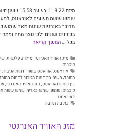
היום 11.8.22 בשעה 15.53 
שמש עושה תשעים לאוראנוס, למע
מדובר באנרגיות שונות מאד שמושכו
בכיוונים שונים ולכן נוצר מתח ומתח ז
בכל …
המשך קריאה
קטגוריות
מזג האוויר האנרגטי
,
מזלות
,
פלנטות
,
שיח
כוכבים
תגיות
אוראנוס
,
אוראנוס בשור
,
דמות הגיבור
,
ד
המורד
,
השיח בין דמות הגיבור לדמות המורד
בין שמש ואוראנוס
,
מזג האוויר האנרגטי
,
שי
כוכבים
,
שמש
,
שמש באריה
,
שמש עושה תש
לאוראנוס
כתיבת תגובה
מזג האוויר האנרגטי