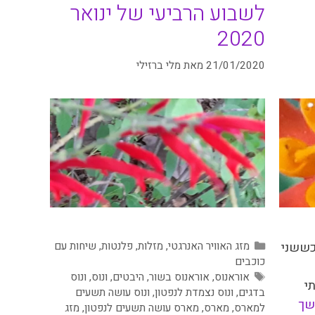
לשבוע הרביעי של ינואר
2020
21/01/2020
מאת
מלי ברזילי
קטגוריות
 כששני
מזג האוויר האנרגטי
,
מזלות
,
פלנטות
,
שיחות עם
כוכבים
תגיות
אוראנוס
,
אוראנוס בשור
,
היבטים
,
ונוס
,
ונוס
י
בדגים
,
ונוס נצמדת לנפטון
,
ונוס עושה תשעים
שך
למארס
,
מארס
,
מארס עושה תשעים לנפטון
,
מזג